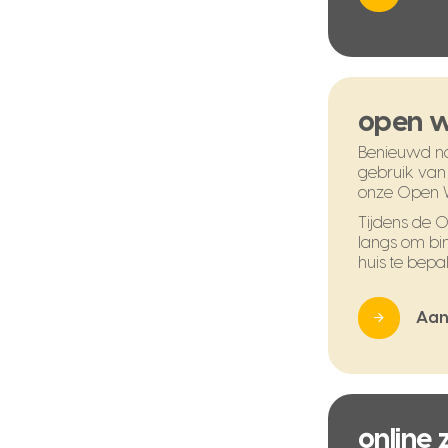
open 
Benieuwd na
gebruik van
onze Open 
Tijdens de
langs om bi
huis te bepal
Aan
online