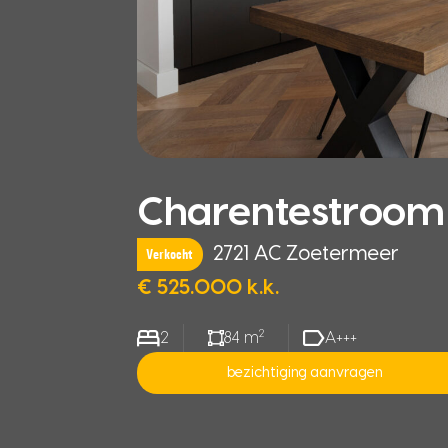
Charentestroom 
2721 AC Zoetermeer
Verkocht
€ 525.000 k.k.
2
2
84 m
A+++
bezichtiging aanvragen