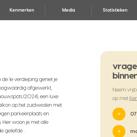
Kenmerken
Media
Statistieken
vrage
binnen
 de 1e verdieping geniet je
s hoogwaardig afgewerkt,
Neem vrijbl
bouwspots (2024), een luxe
op met
Ker
alkon op het zuidwesten met
 eigen parkeerplaats en
07
. Hier woon je met alle
e geliefde…
ma