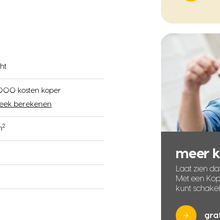
ht
000 kosten koper
eek berekenen
2
m
meer 
Laat zien dat
Met een Kope
kunt schake
gra