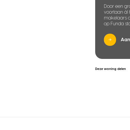
Door een gra
voortaan ál
makelaars di
op Funda sta
Aan
Deze woning delen