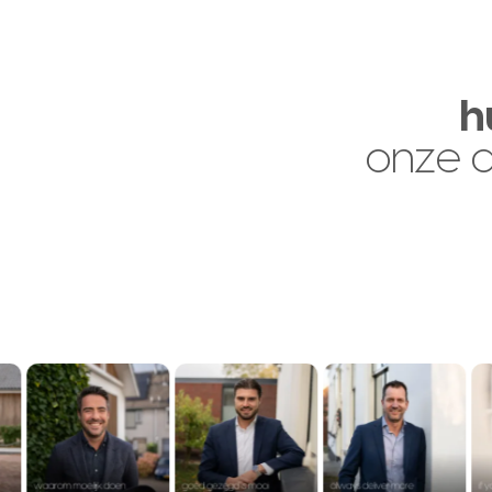
h
onze 