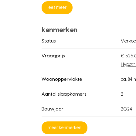
lees meer
kenmerken
Status
Verkoc
Vraagprijs
€ 525.
Hypoth
Woonoppervlakte
ca. 84 
Aantal slaapkamers
2
Bouwjaar
2024
meer kenmerken