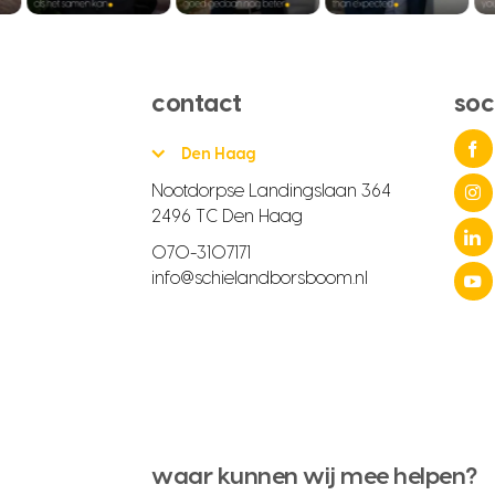
contact
soc
Den Haag
Nootdorpse Landingslaan 364
2496 TC Den Haag
070-3107171
info@schielandborsboom.nl
waar kunnen wij mee helpen?