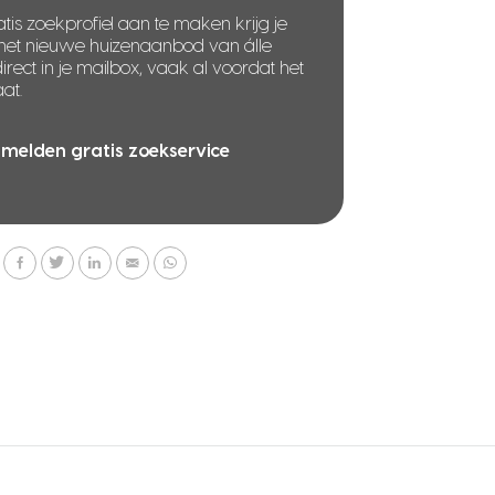
tis zoekprofiel aan te maken krijg je
 het nieuwe huizenaanbod van álle
rect in je mailbox, vaak al voordat het
at.
melden gratis zoekservice