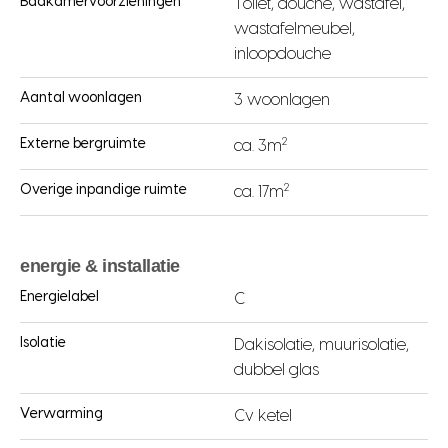
Badkamervoorzieningen
Toilet, douche, wastafel,
wastafelmeubel,
inloopdouche
Aantal woonlagen
3 woonlagen
2
Externe bergruimte
ca. 3m
2
Overige inpandige ruimte
ca. 17m
energie & installatie
Energielabel
C
Isolatie
Dakisolatie, muurisolatie,
dubbel glas
Verwarming
Cv ketel