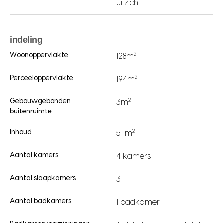
uitzicht
indeling
2
Woonoppervlakte
128m
2
Perceeloppervlakte
194m
2
Gebouwgebonden
3m
buitenruimte
2
Inhoud
511m
Aantal kamers
4 kamers
Aantal slaapkamers
3
Aantal badkamers
1 badkamer