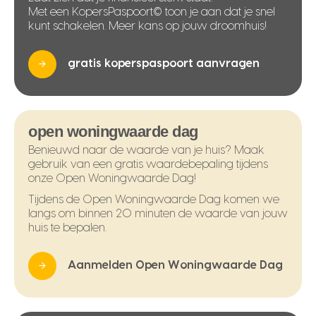
Met een KopersPaspoort© toon je aan dat je snel
kunt schakelen. Meer kans op jouw droomhuis!
gratis koperspaspoort aanvragen
open woningwaarde dag
Benieuwd naar de waarde van je huis? Maak
gebruik van een gratis waardebepaling tijdens
onze Open Woningwaarde Dag!
Tijdens de Open Woningwaarde Dag komen we
langs om binnen 20 minuten de waarde van jouw
huis te bepalen.
Aanmelden Open Woningwaarde Dag