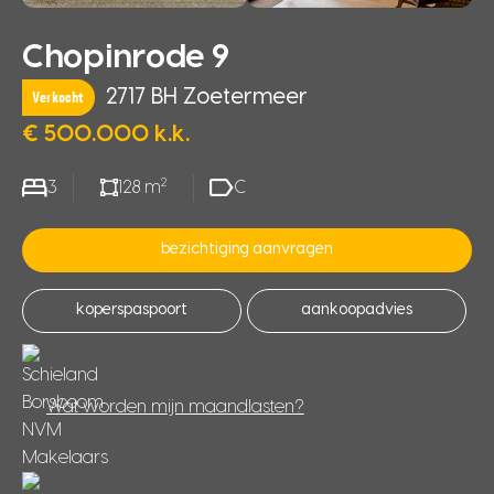
Chopinrode 9
2717 BH Zoetermeer
Verkocht
€ 500.000 k.k.
2
3
128 m
C
bezichtiging aanvragen
koperspaspoort
aankoopadvies
Wat worden mijn maandlasten?