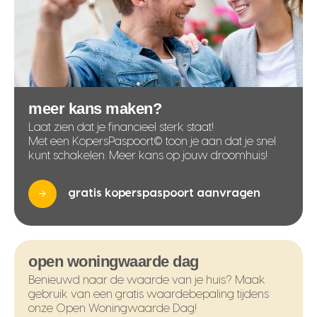
meer kans maken?
Laat zien dat je financieel sterk staat!
Met een KopersPaspoort© toon je aan dat je snel
kunt schakelen. Meer kans op jouw droomhuis!
gratis koperspaspoort aanvragen
open woningwaarde dag
Benieuwd naar de waarde van je huis? Maak
gebruik van een gratis waardebepaling tijdens
onze Open Woningwaarde Dag!