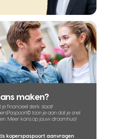
kans maken?
 je financieel sterk staat!
rsPaspoort© toon je aan dat je snel
len. Meer kans op jouw droomhuis!
tis koperspaspoort aanvragen