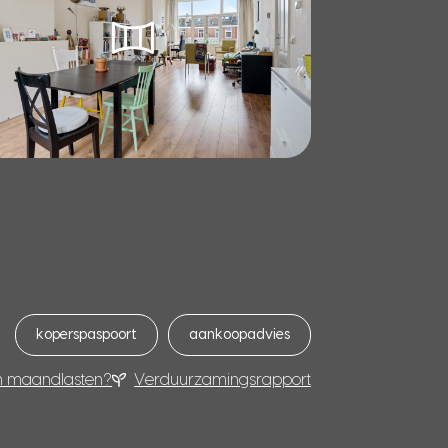
koperspaspoort
aankoopadvies
n maandlasten?
Verduurzamingsrapport