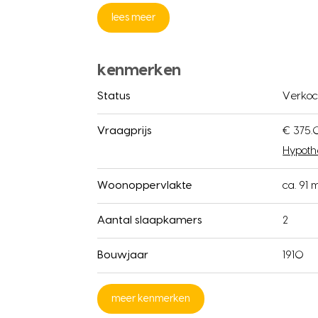
lees meer
kenmerken
Status
Verkoc
Vraagprijs
€ 375.
Hypoth
Woonoppervlakte
ca. 91 
Aantal slaapkamers
2
Bouwjaar
1910
meer kenmerken