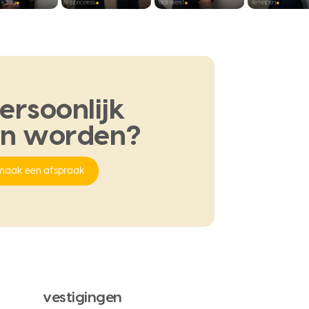
ersoonlijk
en
worden?
maak een afspraak
vestigingen