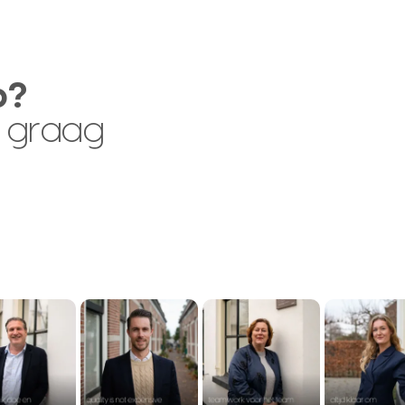
p?
 graag