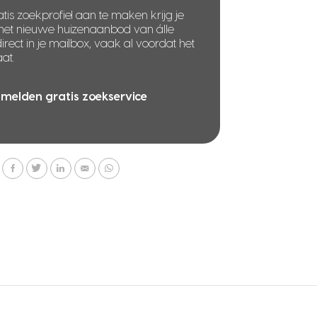
tis zoekprofiel aan te maken krijg je
 het nieuwe huizenaanbod van álle
rect in je mailbox, vaak al voordat het
at.
melden gratis zoekservice