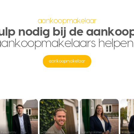
aankoopmakelaar
ulp nodig bij de aankoo
aankoopmakelaars helpen
aankoopmakelaar