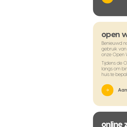
open 
Benieuwd na
gebruik van
onze Open 
Tijdens de
langs om bi
huis te bepal
Aan
online