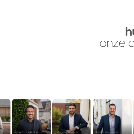
h
onze 