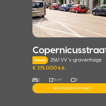
Copernicusstraat
2561 VV 's-gravenhage
Verkocht
€ 375.000 k.k.
2
2
91 m
F
bezichtiging aanvragen