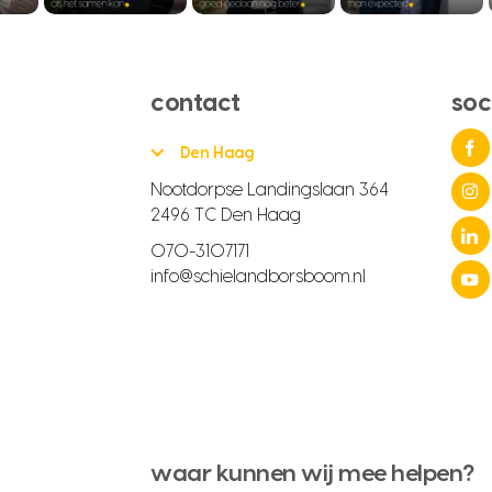
contact
soc
Den Haag
Nootdorpse Landingslaan 364
2496 TC Den Haag
070-3107171
info@schielandborsboom.nl
waar kunnen wij mee helpen?