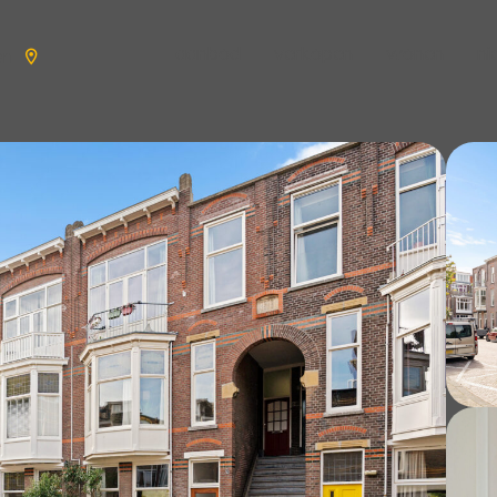
aanbod
verkopen
wonen
n
en