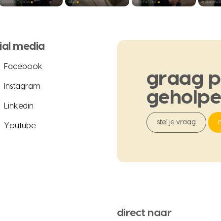
ial media
Facebook
graag
p
Instagram
geholp
Linkedin
stel je vraag
Youtube
direct naar