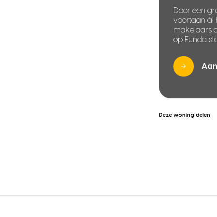
Door een gra
voortaan ál
makelaars di
op Funda sta
Aan
Deze woning delen