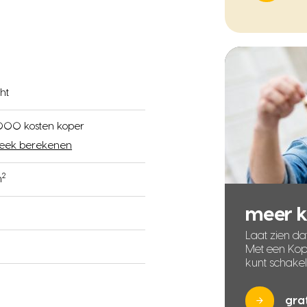
ht
000 kosten koper
eek berekenen
2
m
meer 
Laat zien dat
Met een Kope
kunt schake
gra