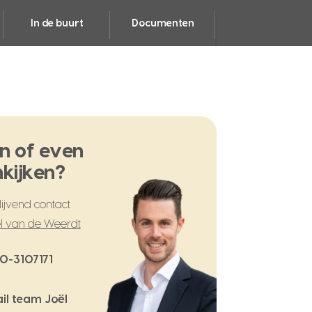
In de buurt
Documenten
n of even
kijken?
ijvend contact
l van de Weerdt
0-3107171
il team Joël