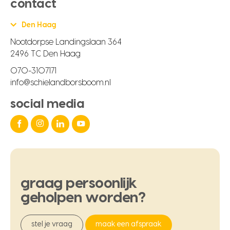
contact
Den Haag
Nootdorpse Landingslaan 364
2496 TC Den Haag
070-3107171
info@schielandborsboom.nl
social media
graag
persoonlijk
geholpen
worden?
stel je vraag
maak een afspraak