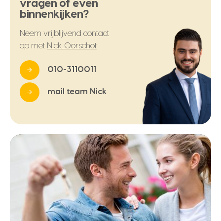
vragen of even
binnenkijken?
Neem vrijblijvend contact
op met
Nick Oorschot
010-3110011
mail team Nick