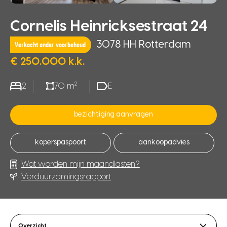
Cornelis Heinricksestraat 24
3078 HH Rotterdam
Verkocht onder voorbehoud
€ 250.000 k.k.
2
2
70 m
E
bezichtiging aanvragen
koperspaspoort
aankoopadvies
Wat worden mijn maandlasten?
Verduurzamingsrapport
Overzicht