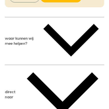
waar kunnen wij
mee helpen?
gratis waardebepaling
gratis zoekservice
huis verkopen
direct
huis kopen
naar
huis verhuren