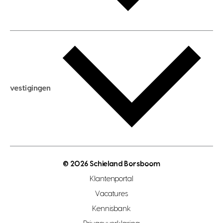
huis huren
huis taxeren
woningwaarde berekenen
aankoopadvies
hypotheek berekenen
verkoopadvies
maximale hypotheek berekenen
hypotheekadvies
vestigingen
hypotheek bespaarcheck
nieuwbouwprojecten
gratis zoekprofiel aanmaken
bouwkundigekeuring
open taxatie dag
energielabel
open woningwaarde dag
nutsvoorziening
makelaar regio den haag
© 2026 Schieland Borsboom
makelaar regio rotterdam
Klantenportal
makelaar regio zoetermeer
Vacatures
hypotheekshop regio den haag
Kennisbank