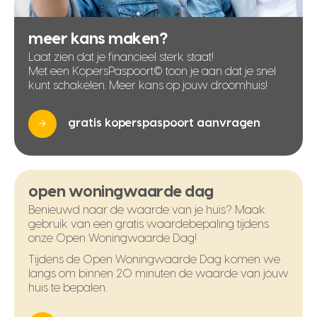
meer kans maken?
Laat zien dat je financieel sterk staat!
Met een KopersPaspoort© toon je aan dat je snel
kunt schakelen. Meer kans op jouw droomhuis!
gratis koperspaspoort aanvragen
open woningwaarde dag
Benieuwd naar de waarde van je huis? Maak
gebruik van een gratis waardebepaling tijdens
onze Open Woningwaarde Dag!
Tijdens de Open Woningwaarde Dag komen we
langs om binnen 20 minuten de waarde van jouw
huis te bepalen.