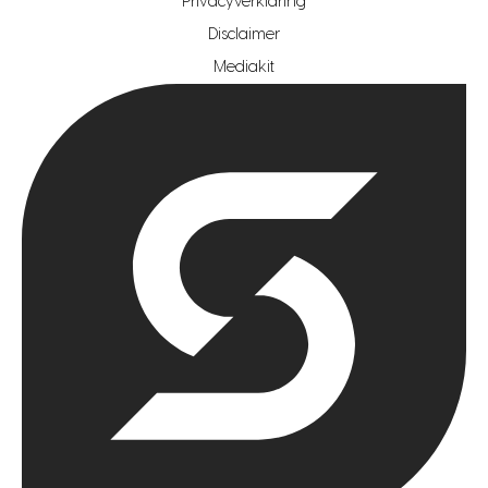
Privacyverklaring
hypotheekshop regio rotterdam
Disclaimer
hypotheekshop regio zoetermeer
Mediakit