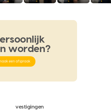
ersoonlijk
en
worden?
maak een afspraak
vestigingen