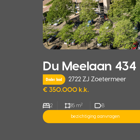
Du Meelaan 434
2722 ZJ Zoetermeer
Onder bod
€ 350.000 k.k.
2
2
85 m
B
bezichtiging aanvragen