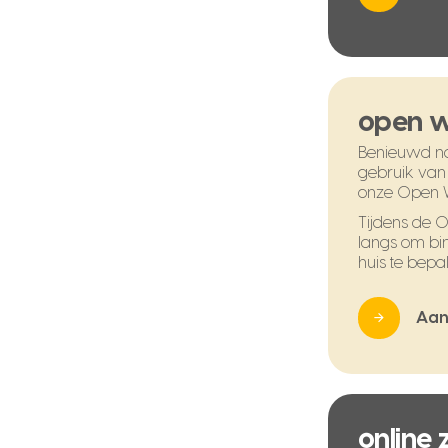
open 
Benieuwd na
gebruik van
onze Open 
Tijdens de
langs om bi
huis te bepal
Aan
online