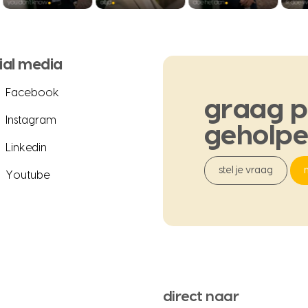
ial media
Facebook
graag
p
Instagram
geholp
Linkedin
stel je vraag
Youtube
direct naar