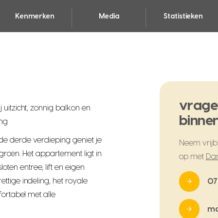
Kenmerken
Media
Statistieken
vrage
uitzicht, zonnig balkon en
binnen
ing
e derde verdieping geniet je
Neem vrijbl
t groen. Het appartement ligt in
op met
Dan
en entree, lift en eigen
tige indeling, het royale
07
fortabel met alle
ma