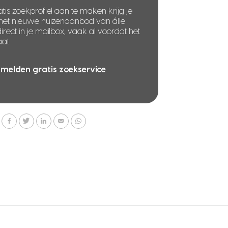
tis zoekprofiel aan te maken krijg je
 het nieuwe huizenaanbod van álle
rect in je mailbox, vaak al voordat het
at.
melden gratis zoekservice