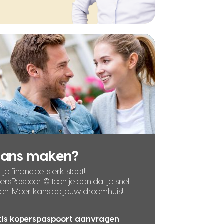
kans maken?
 je financieel sterk staat!
rsPaspoort© toon je aan dat je snel
len. Meer kans op jouw droomhuis!
tis koperspaspoort aanvragen