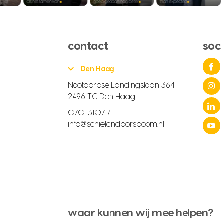
contact
soc
Den Haag
Nootdorpse Landingslaan 364
2496 TC Den Haag
070-3107171
info@schielandborsboom.nl
waar kunnen wij mee helpen?