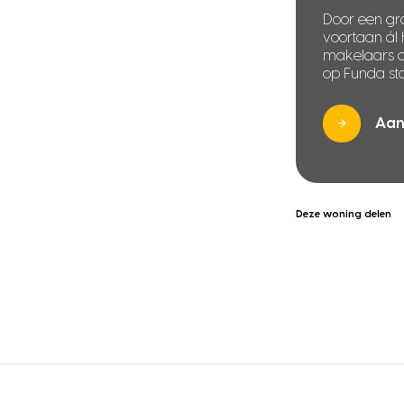
Door een gra
voortaan ál
makelaars di
op Funda sta
Aan
Deze woning delen