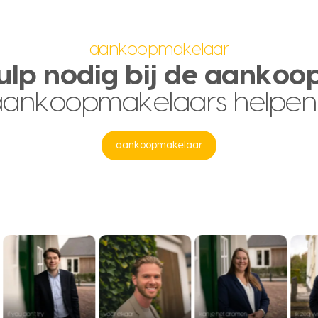
aankoopmakelaar
ulp nodig bij de aankoo
aankoopmakelaars helpen
aankoopmakelaar