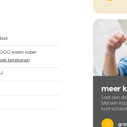
 bod
000 kosten koper
eek berekenen
2
m
meer 
Laat zien dat
Met een Kope
kunt schake
gra