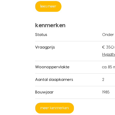
lees meer
kenmerken
Status
Onder
Vraagprijs
€ 350.
Hypoth
Woonoppervlakte
ca. 85 
Aantal slaapkamers
2
Bouwjaar
1985
meer kenmerken