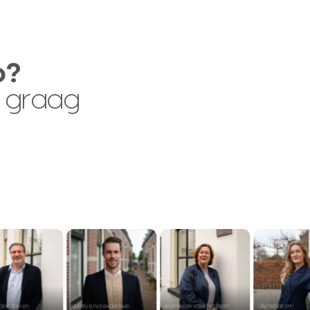
p?
 graag