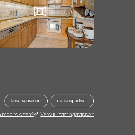
koperspaspoort
aankoopadvies
n maandlasten?
Verduurzamingsrapport