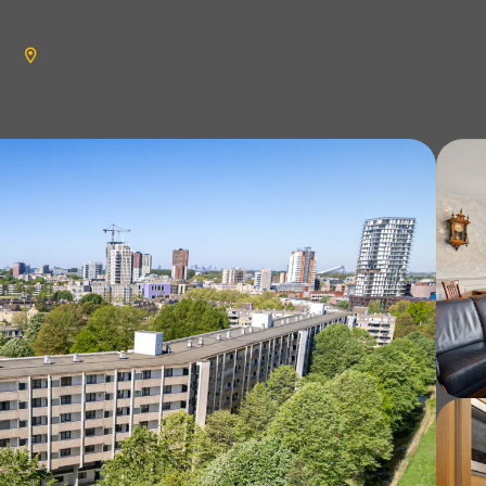
aanbod
verkopen
wonen
n
en