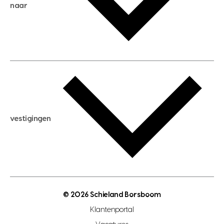
huis kopen
naar
huis verhuren
huis huren
huis taxeren
woningwaarde berekenen
aankoopadvies
hypotheek berekenen
verkoopadvies
maximale hypotheek berekenen
hypotheekadvies
vestigingen
hypotheek bespaarcheck
nieuwbouwprojecten
gratis zoekprofiel aanmaken
bouwkundigekeuring
open taxatie dag
energielabel
open woningwaarde dag
nutsvoorziening
makelaar regio den haag
© 2026 Schieland Borsboom
makelaar regio rotterdam
Klantenportal
makelaar regio zoetermeer