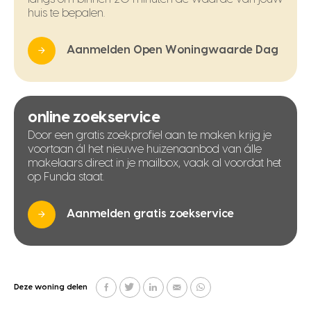
huis te bepalen.
Aanmelden Open Woningwaarde Dag
online zoekservice
Door een gratis zoekprofiel aan te maken krijg je
voortaan ál het nieuwe huizenaanbod van álle
makelaars direct in je mailbox, vaak al voordat het
op Funda staat.
Aanmelden gratis zoekservice
Deze woning delen