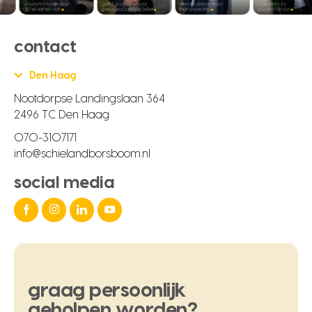
contact
Den Haag
Nootdorpse Landingslaan 364
2496 TC Den Haag
070-3107171
info@schielandborsboom.nl
social media
graag
persoonlijk
geholpen
worden?