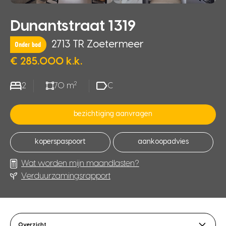
Dunantstraat 1319
2713 TR Zoetermeer
Onder bod
€ 285.000 k.k.
2
2
70 m
C
bezichtiging aanvragen
koperspaspoort
aankoopadvies
Wat worden mijn maandlasten?
Verduurzamingsrapport
Overzicht