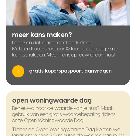
meer kans maken?
Laat zien dat je financieel sterk staat!
Met een KopersPaspoort© toon je aan dat je snel
kunt schakelen. Meer kans op jouw droomhuis!
gratis koperspaspoort aanvragen
open woningwaarde dag
Benieuwd naar de waarde van je huis? Maak
gebruik van een gratis waardebepaling tijdens
onze Open Woningwaarde Dag!
Tijdens de Open Woningwaarde Dag komen we
langs om binnen 20 minuten de waarde van jouw