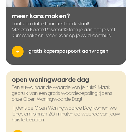
meer kans maken?
Laat zien dat je financieel sterk staat!
Met een KopersPaspoort© toon je aan dat je snel
kunt schakelen. Meer kans op jouw droomhuis!
gratis koperspaspoort aanvragen
open woningwaarde dag
Benieuwd naar de waarde van je huis? Maak
gebruik van een gratis waardebepaling tijdens
onze Open Woningwaarde Dag!
Tijdens de Open Woningwaarde Dag komen we
langs om binnen 20 minuten de waarde van jouw
huis te bepalen.