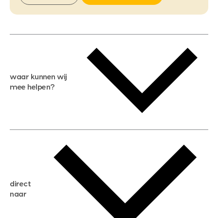
waar kunnen wij
mee helpen?
gratis waardebepaling
gratis zoekservice
huis verkopen
direct
huis kopen
naar
huis verhuren