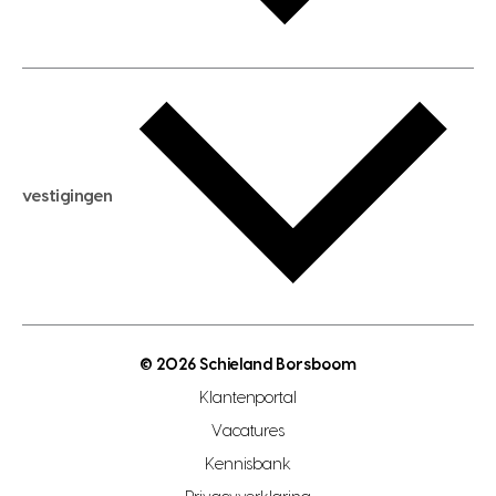
huis huren
huis taxeren
woningwaarde berekenen
aankoopadvies
hypotheek berekenen
verkoopadvies
maximale hypotheek berekenen
hypotheekadvies
vestigingen
hypotheek bespaarcheck
nieuwbouwprojecten
gratis zoekprofiel aanmaken
bouwkundigekeuring
open taxatie dag
energielabel
open woningwaarde dag
nutsvoorziening
makelaar regio den haag
© 2026 Schieland Borsboom
makelaar regio rotterdam
Klantenportal
makelaar regio zoetermeer
Vacatures
hypotheekshop regio den haag
Kennisbank