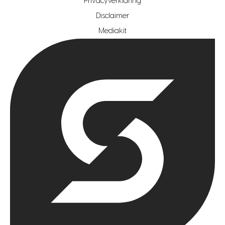
Privacyverklaring
hypotheekshop regio rotterdam
Disclaimer
hypotheekshop regio zoetermeer
Mediakit