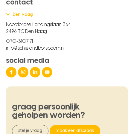
contact
Den Haag
Nootdorpse Landingslaan 364
2496 TC Den Haag
070-3107171
info@schielandborsboom.nl
social media
graag
persoonlijk
geholpen
worden?
stel je vraag
maak een afspraak