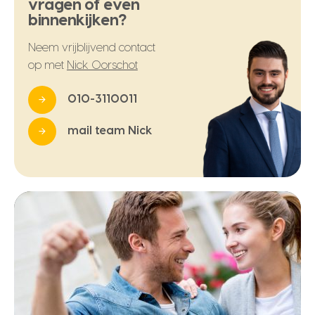
vragen of even
binnenkijken?
Neem vrijblijvend contact
op met
Nick Oorschot
010-3110011
mail team Nick