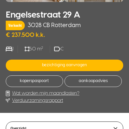
Engelsestraat 29 A
3028 CB Rotterdam
Verkocht
€ 237.500 k.k.
2
1
50 m
C
bezichtiging aanvragen
koperspaspoort
aankoopadvies
Wat worden mijn maandlasten?
Verduurzamingsrapport
Overzicht