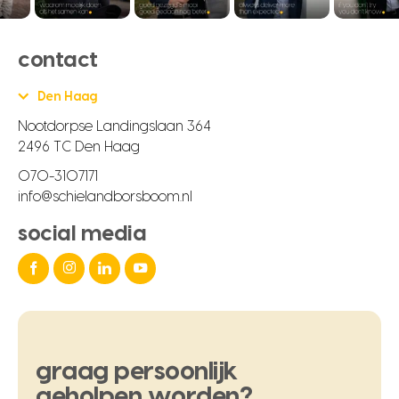
contact
Den Haag
Nootdorpse Landingslaan 364
2496 TC Den Haag
070-3107171
info@schielandborsboom.nl
social media
graag
persoonlijk
geholpen
worden?