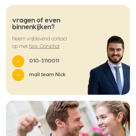
vragen of even
binnenkijken?
Neem vrijblijvend contact
op met
Nick Oorschot
010-3110011
mail team Nick