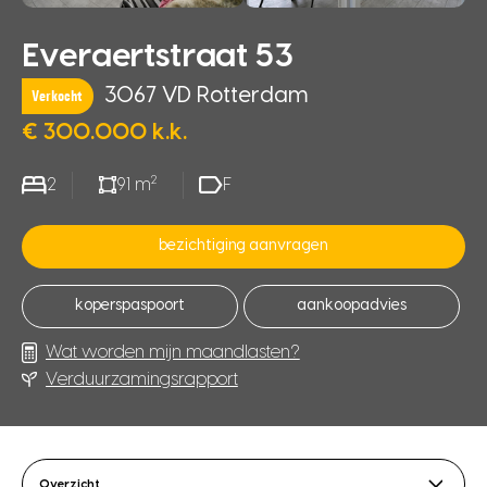
Everaertstraat 53
3067 VD Rotterdam
Verkocht
€ 300.000 k.k.
2
2
91 m
F
bezichtiging aanvragen
koperspaspoort
aankoopadvies
Wat worden mijn maandlasten?
Verduurzamingsrapport
Overzicht