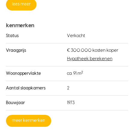
lees meer
kenmerken
Status
Verkocht
Vraagprijs
€ 300.000 kosten koper
Hypotheek berekenen
2
Woonoppervlakte
ca. 91 m
Aantal slaapkamers
2
Bouwjaar
1973
meer kenmerken