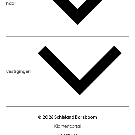
huis kopen
naar
huis verhuren
huis huren
huis taxeren
woningwaarde berekenen
aankoopadvies
hypotheek berekenen
verkoopadvies
maximale hypotheek berekenen
hypotheekadvies
vestigingen
hypotheek bespaarcheck
nieuwbouwprojecten
gratis zoekprofiel aanmaken
bouwkundigekeuring
open taxatie dag
energielabel
open woningwaarde dag
nutsvoorziening
makelaar regio den haag
© 2026 Schieland Borsboom
makelaar regio rotterdam
Klantenportal
makelaar regio zoetermeer