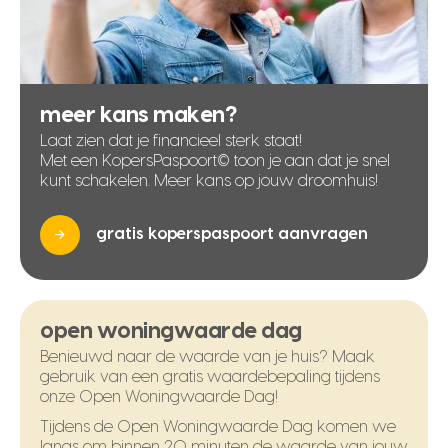
meer kans maken?
Laat zien dat je financieel sterk staat!
Met een KopersPaspoort© toon je aan dat je snel
kunt schakelen. Meer kans op jouw droomhuis!
gratis koperspaspoort aanvragen
open woningwaarde dag
Benieuwd naar de waarde van je huis? Maak
gebruik van een gratis waardebepaling tijdens
onze Open Woningwaarde Dag!
Tijdens de Open Woningwaarde Dag komen we
langs om binnen 20 minuten de waarde van jouw