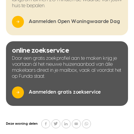
huis te bepalen.
Aanmelden Open Woningwaarde Dag
online zoekservice
Door een gratis zoekprofiel aan te maken krijg je
voortaan ál het nieuwe huizenaanbod van álle
makelaars direct in je mailbox, vaak al voordat het
op Funda staat.
Aanmelden gratis zoekservice
Deze woning delen