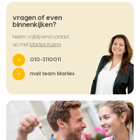
vragen of even
binnenkijken?
Neem vrijblijvend contact
op met
Marlies Kuling
010-3110011
mail team Marlies