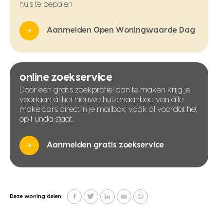
huis te bepalen.
Aanmelden Open Woningwaarde Dag
online zoekservice
Door een gratis zoekprofiel aan te maken krijg je
voortaan ál het nieuwe huizenaanbod van álle
makelaars direct in je mailbox, vaak al voordat het
op Funda staat.
Aanmelden gratis zoekservice
Deze woning delen