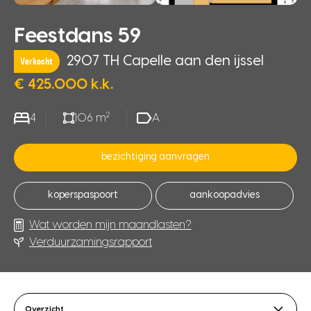
Feestdans 59
2907 TH Capelle aan den ijssel
Verkocht
€ 425.000 k.k.
2
4
106 m
A
bezichtiging aanvragen
koperspaspoort
aankoopadvies
Wat worden mijn maandlasten?
Verduurzamingsrapport
Overzicht