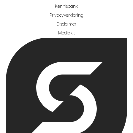
hypotheekshop regio den haag
Kennisbank
Privacyverklaring
hypotheekshop regio rotterdam
Disclaimer
hypotheekshop regio zoetermeer
Mediakit