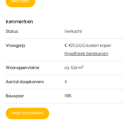
lees meer
kenmerken
Status
Verkocht
Vraagprijs
€ 425.000 kosten koper
Hypotheek berekenen
2
Woonoppervlakte
ca. 106 m
Aantal slaapkamers
4
Bouwjaar
1985
meer kenmerken