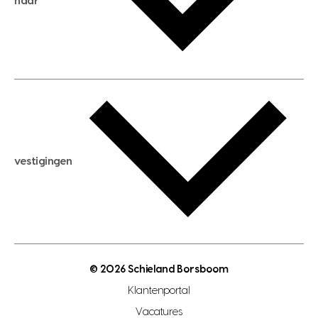
naar
huis verhuren
huis huren
huis taxeren
woningwaarde berekenen
aankoopadvies
hypotheek berekenen
verkoopadvies
maximale hypotheek berekenen
hypotheekadvies
vestigingen
hypotheek bespaarcheck
nieuwbouwprojecten
gratis zoekprofiel aanmaken
bouwkundigekeuring
open taxatie dag
energielabel
open woningwaarde dag
nutsvoorziening
makelaar regio den haag
© 2026 Schieland Borsboom
makelaar regio rotterdam
Klantenportal
makelaar regio zoetermeer
Vacatures