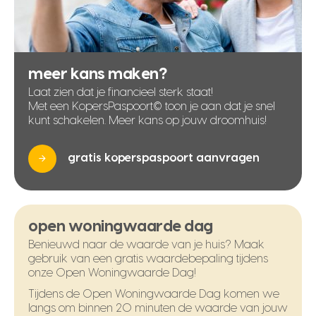
meer kans maken?
Laat zien dat je financieel sterk staat!
Met een KopersPaspoort© toon je aan dat je snel
kunt schakelen. Meer kans op jouw droomhuis!
gratis koperspaspoort aanvragen
open woningwaarde dag
Benieuwd naar de waarde van je huis? Maak
gebruik van een gratis waardebepaling tijdens
onze Open Woningwaarde Dag!
Tijdens de Open Woningwaarde Dag komen we
langs om binnen 20 minuten de waarde van jouw