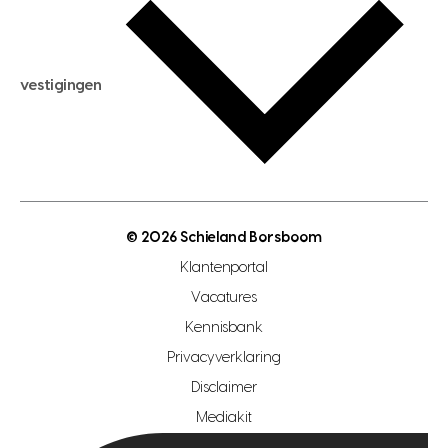
hypotheek berekenen
verkoopadvies
maximale hypotheek berekenen
hypotheekadvies
vestigingen
hypotheek bespaarcheck
nieuwbouwprojecten
gratis zoekprofiel aanmaken
bouwkundigekeuring
open taxatie dag
energielabel
open woningwaarde dag
nutsvoorziening
makelaar regio den haag
© 2026 Schieland Borsboom
makelaar regio rotterdam
Klantenportal
makelaar regio zoetermeer
Vacatures
hypotheekshop regio den haag
Kennisbank
Privacyverklaring
hypotheekshop regio rotterdam
Disclaimer
hypotheekshop regio zoetermeer
Mediakit