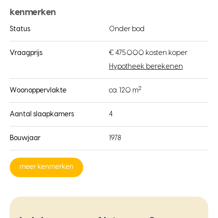
kenmerken
Status
Onder bod
Vraagprijs
€ 475.000 kosten koper
Hypotheek berekenen
2
Woonoppervlakte
ca. 120 m
Aantal slaapkamers
4
Bouwjaar
1978
meer kenmerken