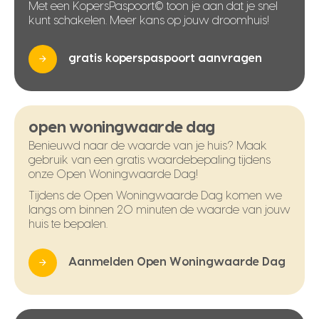
Met een KopersPaspoort© toon je aan dat je snel
kunt schakelen. Meer kans op jouw droomhuis!
gratis koperspaspoort aanvragen
open woningwaarde dag
Benieuwd naar de waarde van je huis? Maak
gebruik van een gratis waardebepaling tijdens
onze Open Woningwaarde Dag!
Tijdens de Open Woningwaarde Dag komen we
langs om binnen 20 minuten de waarde van jouw
huis te bepalen.
Aanmelden Open Woningwaarde Dag