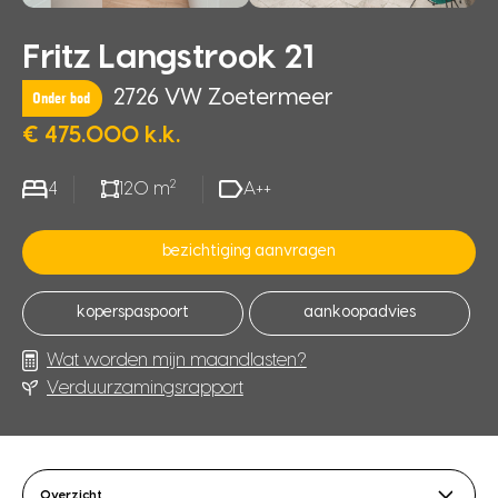
Fritz Langstrook 21
2726 VW Zoetermeer
Onder bod
€ 475.000 k.k.
2
4
120 m
A++
bezichtiging aanvragen
koperspaspoort
aankoopadvies
Wat worden mijn maandlasten?
Verduurzamingsrapport
Overzicht