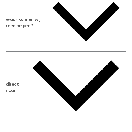
waar kunnen wij
mee helpen?
gratis waardebepaling
gratis zoekservice
huis verkopen
direct
huis kopen
naar
huis verhuren
huis huren
huis taxeren
woningwaarde berekenen
aankoopadvies