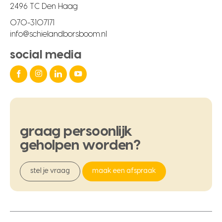
2496 TC Den Haag
070-3107171
info@schielandborsboom.nl
social media
graag
persoonlijk
geholpen
worden?
stel je vraag
maak een afspraak