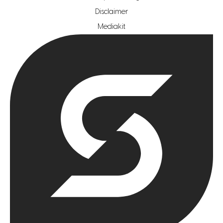
hypotheekshop regio rotterdam
Disclaimer
hypotheekshop regio zoetermeer
Mediakit