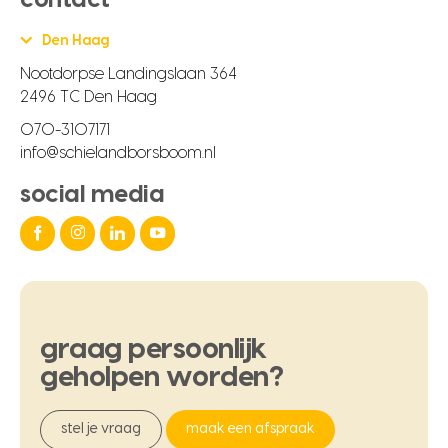
Den Haag
Nootdorpse Landingslaan 364
2496 TC Den Haag
070-3107171
info@schielandborsboom.nl
social media
graag
persoonlijk
geholpen
worden?
stel je vraag
maak een afspraak