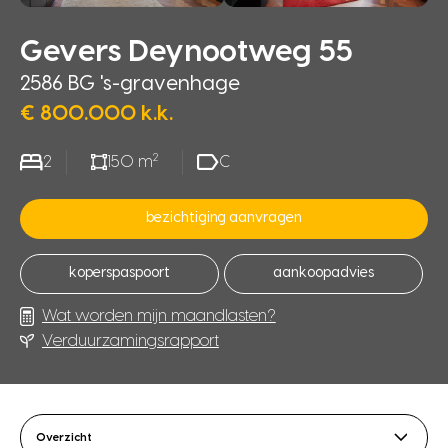
Gevers Deynootweg 55
2586 BG 's-gravenhage
€ 800.000 k.k.
2
2
150 m
C
bezichtiging aanvragen
koperspaspoort
aankoopadvies
Wat worden mijn maandlasten?
Verduurzamingsrapport
Overzicht