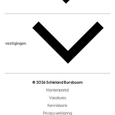
huis huren
huis taxeren
woningwaarde berekenen
aankoopadvies
hypotheek berekenen
verkoopadvies
maximale hypotheek berekenen
hypotheekadvies
vestigingen
hypotheek bespaarcheck
nieuwbouwprojecten
gratis zoekprofiel aanmaken
bouwkundigekeuring
open taxatie dag
energielabel
open woningwaarde dag
nutsvoorziening
makelaar regio den haag
© 2026 Schieland Borsboom
makelaar regio rotterdam
Klantenportal
makelaar regio zoetermeer
Vacatures
hypotheekshop regio den haag
Kennisbank
Privacyverklaring