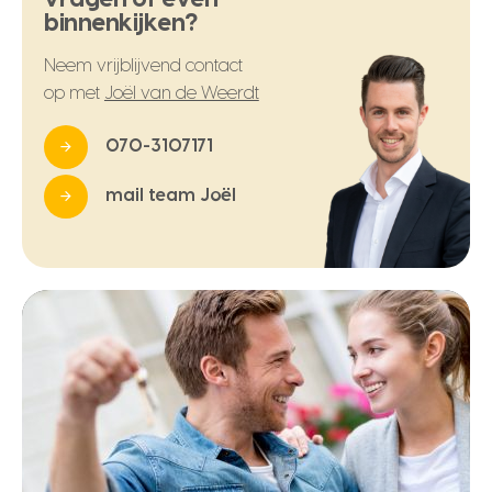
binnenkijken?
Neem vrijblijvend contact
op met
Joël van de Weerdt
070-3107171
mail team Joël