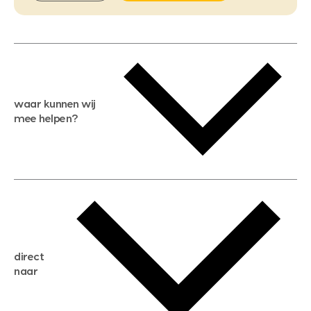
waar kunnen wij
mee helpen?
gratis waardebepaling
gratis zoekservice
huis verkopen
direct
huis kopen
naar
huis verhuren