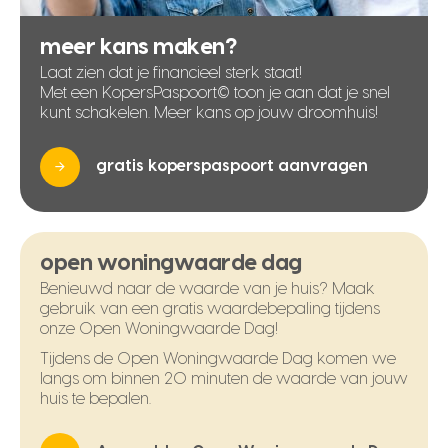
meer kans maken?
Laat zien dat je financieel sterk staat!
Met een KopersPaspoort© toon je aan dat je snel
kunt schakelen. Meer kans op jouw droomhuis!
gratis koperspaspoort aanvragen
open woningwaarde dag
Benieuwd naar de waarde van je huis? Maak
gebruik van een gratis waardebepaling tijdens
onze Open Woningwaarde Dag!
Tijdens de Open Woningwaarde Dag komen we
langs om binnen 20 minuten de waarde van jouw
huis te bepalen.