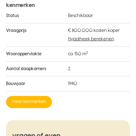
kenmerken
Status
Beschikbaar
Vraagprijs
€ 800.000 kosten koper
Hypotheek berekenen
2
Woonoppervlakte
ca. 150 m
Aantal slaapkamers
2
Bouwjaar
1940
meer kenmerken
vragen of even