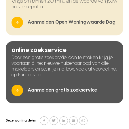
langs om binnen 20 minuten de waarde van jouw
huis te bepalen.
Aanmelden Open Woningwaarde Dag
online zoekservice
Door een gratis zoekprofiel aan te maken krijg je
voortaan ál het nieuwe huizenaanbod van álle
makelaars direct in je mailbox, vaak al voordat het
op Funda staat.
Aanmelden gratis zoekservice
Deze woning delen