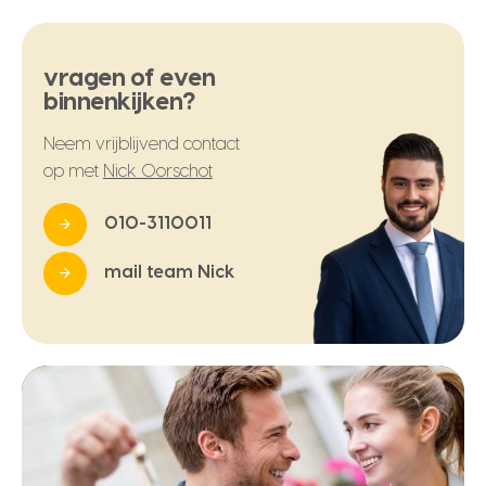
vragen of even
binnenkijken?
Neem vrijblijvend contact
op met
Nick Oorschot
010-3110011
mail team Nick