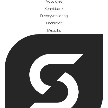
makelaar regio zoetermeer
Vacatures
hypotheekshop regio den haag
Kennisbank
Privacyverklaring
hypotheekshop regio rotterdam
Disclaimer
hypotheekshop regio zoetermeer
Mediakit