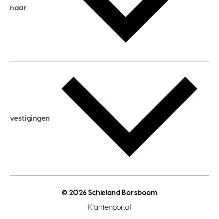
huis kopen
naar
huis verhuren
huis huren
huis taxeren
woningwaarde berekenen
aankoopadvies
hypotheek berekenen
verkoopadvies
maximale hypotheek berekenen
hypotheekadvies
vestigingen
hypotheek bespaarcheck
nieuwbouwprojecten
gratis zoekprofiel aanmaken
bouwkundigekeuring
open taxatie dag
energielabel
open woningwaarde dag
nutsvoorziening
makelaar regio den haag
© 2026 Schieland Borsboom
makelaar regio rotterdam
Klantenportal