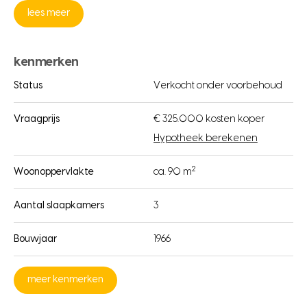
lees meer
kenmerken
Status
Verkocht onder voorbehoud
Vraagprijs
€ 325.000 kosten koper
Hypotheek berekenen
2
Woonoppervlakte
ca. 90 m
Aantal slaapkamers
3
Bouwjaar
1966
meer kenmerken