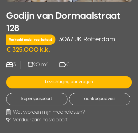
Godijn van Dormaalstraat
128
3067 JK Rotterdam
Verkocht onder voorbehoud
€ 325.000 k.k.
2
3
90 m
C
bezichtiging aanvragen
koperspaspoort
aankoopadvies
Wat worden mijn maandlasten?
Verduurzamingsrapport