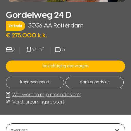
Gordelweg 24 D
3036 AA Rotterdam
Verkocht
€ 275.000 k.k.
2
2
63 m
G
bezichtiging aanvragen
koperspaspoort
aankoopadvies
Wat worden mijn maandlasten?
Verduurzamingsrapport
Overzicht