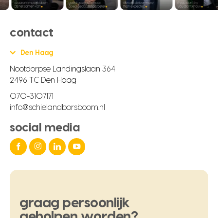
contact
Den Haag
Nootdorpse Landingslaan 364
2496 TC Den Haag
070-3107171
info@schielandborsboom.nl
social media
graag
persoonlijk
geholpen
worden?