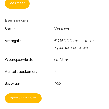
lees meer
kenmerken
Status
Verkocht
Vraagprijs
€ 275.000 kosten koper
Hypotheek berekenen
2
Woonoppervlakte
ca. 63 m
Aantal slaapkamers
2
Bouwjaar
1956
meer kenmerken