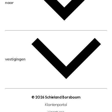
huis kopen
naar
huis verhuren
huis huren
huis taxeren
woningwaarde berekenen
aankoopadvies
hypotheek berekenen
verkoopadvies
maximale hypotheek berekenen
hypotheekadvies
vestigingen
hypotheek bespaarcheck
nieuwbouwprojecten
gratis zoekprofiel aanmaken
bouwkundigekeuring
open taxatie dag
energielabel
open woningwaarde dag
nutsvoorziening
makelaar regio den haag
© 2026 Schieland Borsboom
makelaar regio rotterdam
Klantenportal
makelaar regio zoetermeer