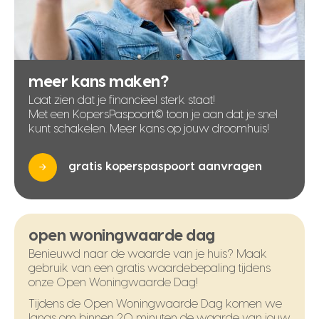
meer kans maken?
Laat zien dat je financieel sterk staat!
Met een KopersPaspoort© toon je aan dat je snel
kunt schakelen. Meer kans op jouw droomhuis!
gratis koperspaspoort aanvragen
open woningwaarde dag
Benieuwd naar de waarde van je huis? Maak
gebruik van een gratis waardebepaling tijdens
onze Open Woningwaarde Dag!
Tijdens de Open Woningwaarde Dag komen we
langs om binnen 20 minuten de waarde van jouw