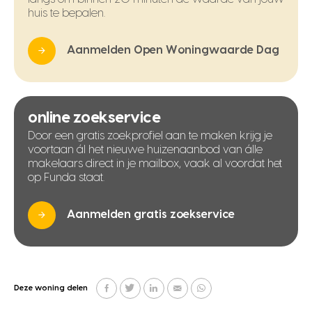
huis te bepalen.
Aanmelden Open Woningwaarde Dag
online zoekservice
Door een gratis zoekprofiel aan te maken krijg je
voortaan ál het nieuwe huizenaanbod van álle
makelaars direct in je mailbox, vaak al voordat het
op Funda staat.
Aanmelden gratis zoekservice
Deze woning delen