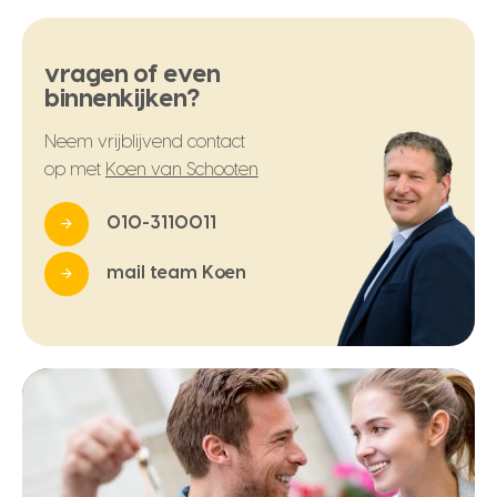
vragen of even
binnenkijken?
Neem vrijblijvend contact
op met
Koen van Schooten
010-3110011
mail team Koen