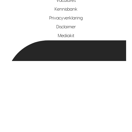
Vacatures
hypotheekshop regio den haag
Kennisbank
Privacyverklaring
hypotheekshop regio rotterdam
Disclaimer
hypotheekshop regio zoetermeer
Mediakit