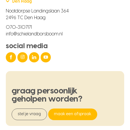
Den Haag
Nootdorpse Landingslaan 364
2496 TC Den Haag
070-3107171
info@schielandborsboom.nl
social media
graag
persoonlijk
geholpen
worden?
stel je vraag
maak een afspraak