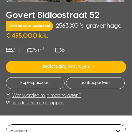
Govert Bidloostraat 52
2563 XG 's-gravenhage
Verkocht onder voorbehoud
€ 495.000 k.k.
2
3
95 m
B
bezichtiging aanvragen
koperspaspoort
aankoopadvies
Wat worden mijn maandlasten?
Verduurzamingsrapport
Overzicht