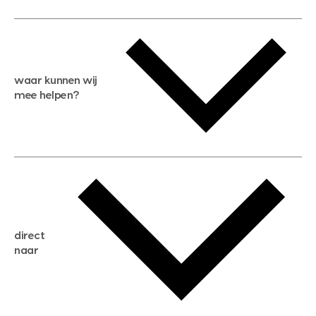
waar kunnen wij
mee helpen?
gratis waardebepaling
gratis zoekservice
huis verkopen
direct
huis kopen
naar
huis verhuren
huis huren