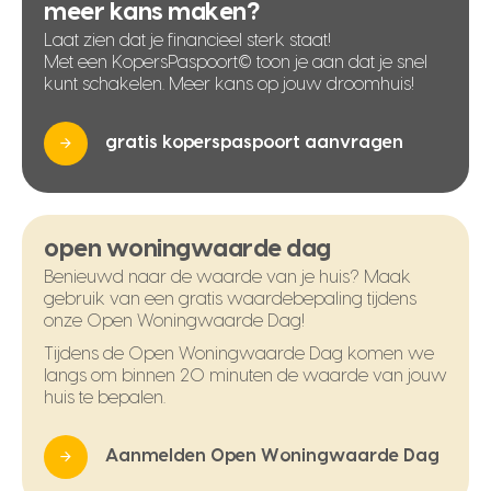
meer kans maken?
Laat zien dat je financieel sterk staat!
Met een KopersPaspoort© toon je aan dat je snel
kunt schakelen. Meer kans op jouw droomhuis!
gratis koperspaspoort aanvragen
open woningwaarde dag
Benieuwd naar de waarde van je huis? Maak
gebruik van een gratis waardebepaling tijdens
onze Open Woningwaarde Dag!
Tijdens de Open Woningwaarde Dag komen we
langs om binnen 20 minuten de waarde van jouw
huis te bepalen.
Aanmelden Open Woningwaarde Dag