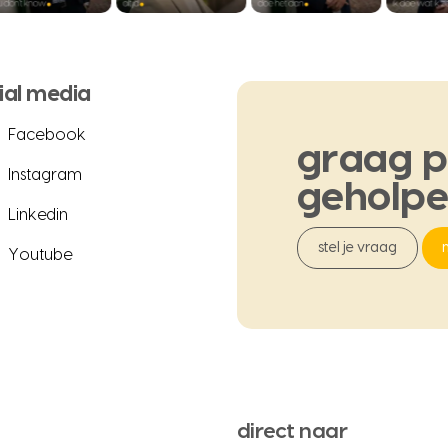
ial media
Facebook
graag
p
Instagram
geholp
Linkedin
stel je vraag
Youtube
direct naar