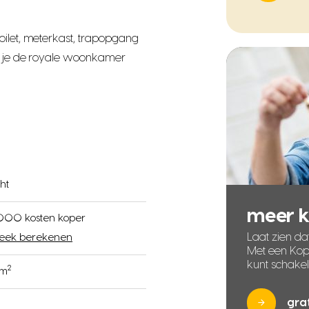
oilet, meterkast, trapopgang
ap je de royale woonkamer
ht
meer 
000 kosten koper
Laat zien dat
eek berekenen
Met een Kope
kunt schake
2
 m
gra