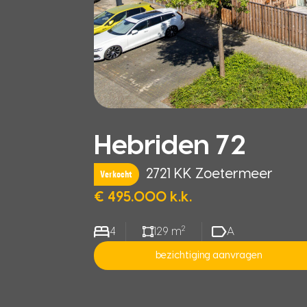
Hebriden 72
2721 KK Zoetermeer
Verkocht
€ 495.000 k.k.
2
4
129 m
A
bezichtiging aanvragen