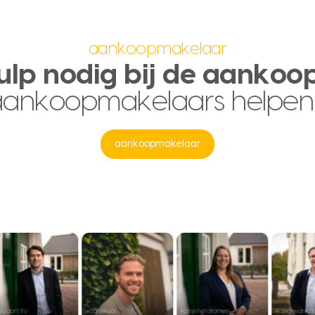
aankoopmakelaar
ulp nodig bij de aankoo
aankoopmakelaars helpen
aankoopmakelaar