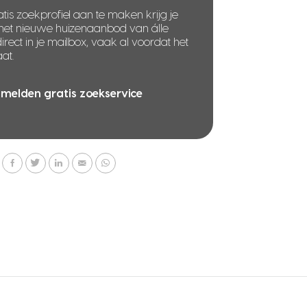
tis zoekprofiel aan te maken krijg je
 het nieuwe huizenaanbod van álle
rect in je mailbox, vaak al voordat het
at.
melden gratis zoekservice