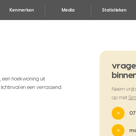
Kenmerken
Media
Statistieken
vrage
binnen
, een hoekwoning uit
ichtinval en een verrassend
Neem vrijbl
op met
Sim
07
ma