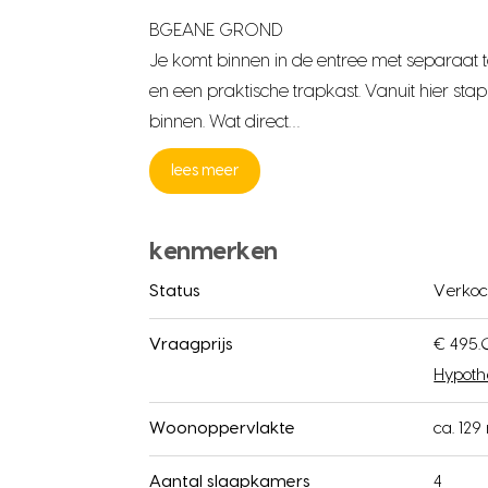
BGEANE GROND
Je komt binnen in de entree met separaat t
en een praktische trapkast. Vanuit hier st
binnen. Wat direct…
lees meer
kenmerken
Status
Verkoc
Vraagprijs
€ 495.
Hypoth
Woonoppervlakte
ca. 129
Aantal slaapkamers
4