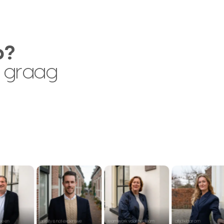
p?
 graag