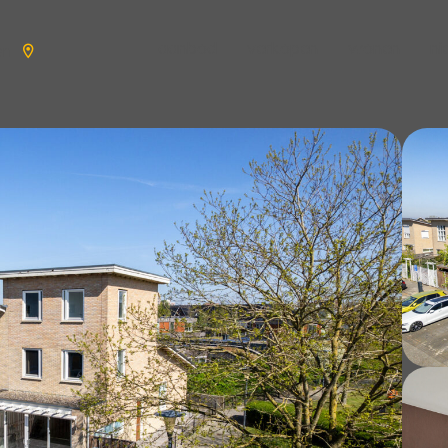
aanbod
verkopen
wonen
n
en