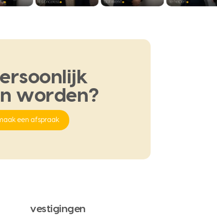
ersoonlijk
en
worden?
maak een afspraak
vestigingen