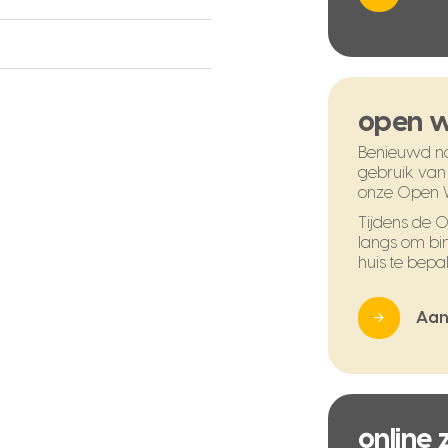
open 
Benieuwd na
gebruik van
onze Open 
Tijdens de
langs om bi
huis te bepal
Aan
online