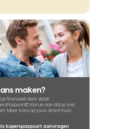
kans maken?
 je financieel sterk staat!
rsPaspoort© toon je aan dat je snel
len. Meer kans op jouw droomhuis!
tis koperspaspoort aanvragen