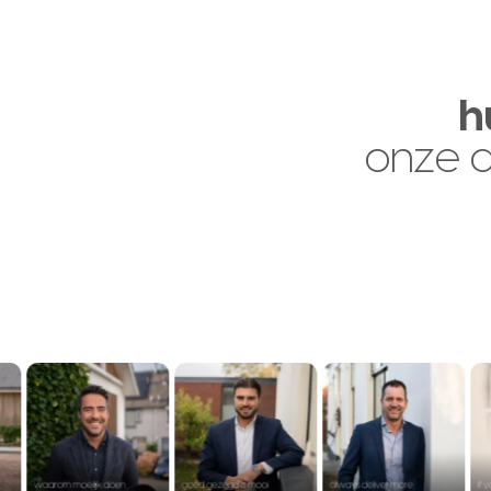
h
onze 