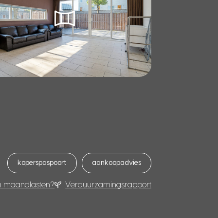
koperspaspoort
aankoopadvies
n maandlasten?
Verduurzamingsrapport