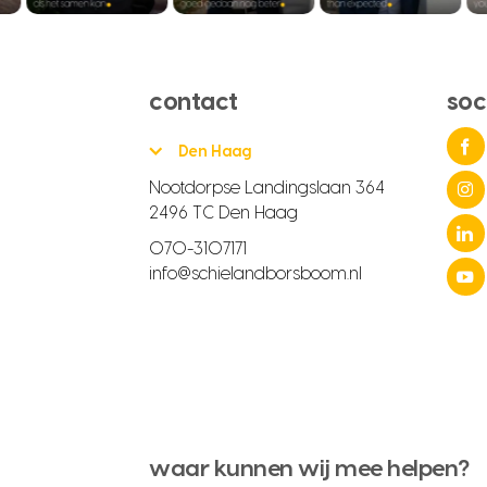
contact
soc
Den Haag
Nootdorpse Landingslaan 364
2496 TC Den Haag
070-3107171
info@schielandborsboom.nl
waar kunnen wij mee helpen?