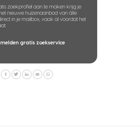
tis zoekprofiel aan te maken krijg je
 het nieuwe huizenaanbod van álle
rect in je mailbox, vaak al voordat het
at.
melden gratis zoekservice