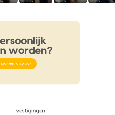
ersoonlijk
en
worden?
maak een afspraak
vestigingen