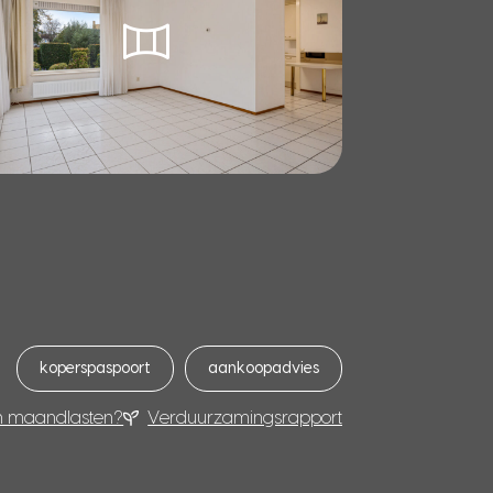
koperspaspoort
aankoopadvies
n maandlasten?
Verduurzamingsrapport