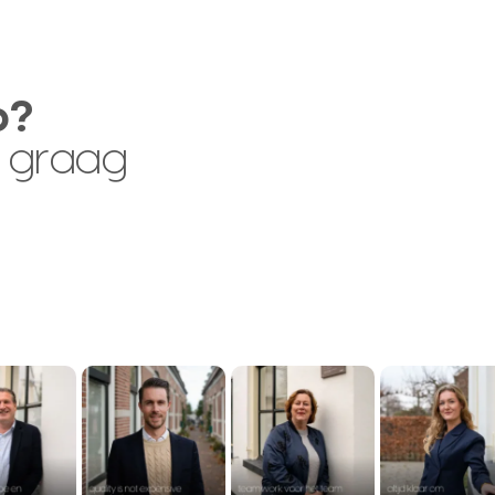
p?
 graag