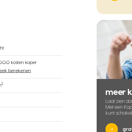
ht
000 kosten koper
eek berekenen
2
m
meer 
Laat zien dat
Met een Kope
kunt schake
gra