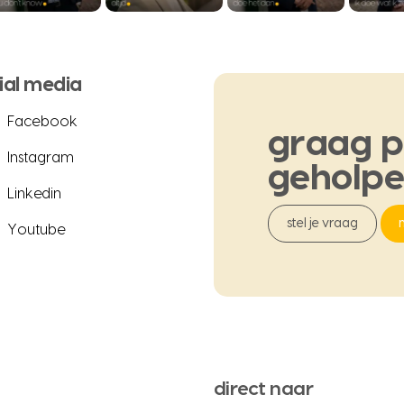
ial media
Facebook
graag
p
Instagram
geholp
Linkedin
stel je vraag
Youtube
direct naar