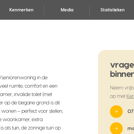
Kenmerken
Media
Statistieken
vrage
binnen
seniorenwoning in de
eel ruimte, comfort en een
Neem vrijbl
mer, invalide toilet (met
op met
Ker
 op de begane grond is dit
 wonen – perfect voor stellen,
07
e woonkamer, extra
 als tuin, de zonnige tuin op
ma