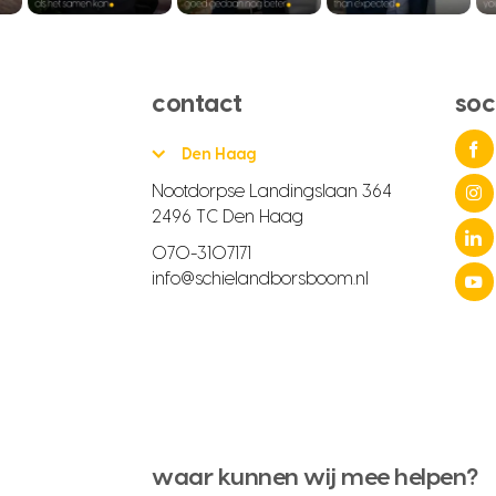
contact
soc
Den Haag
Nootdorpse Landingslaan 364
2496 TC Den Haag
070-3107171
info@schielandborsboom.nl
waar kunnen wij mee helpen?