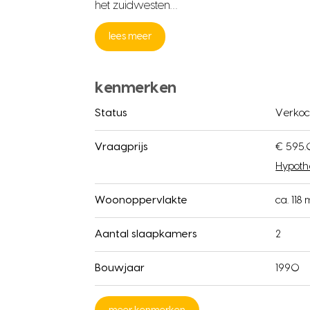
het zuidwesten…
lees meer
kenmerken
Status
Verkoc
Vraagprijs
€ 595.
Hypoth
Woonoppervlakte
ca. 118 
Aantal slaapkamers
2
Bouwjaar
1990