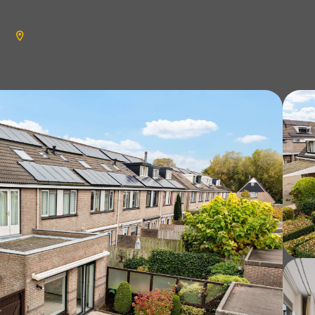
aanbod
verkopen
wonen
n
en