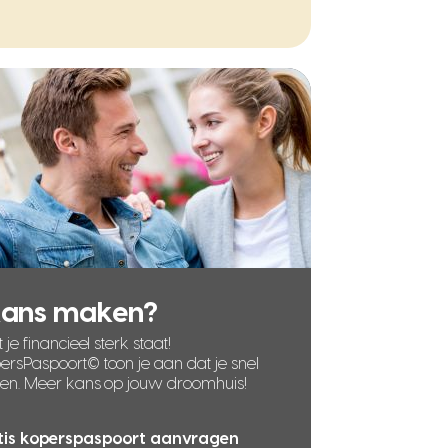
kans maken?
 je financieel sterk staat!
rsPaspoort© toon je aan dat je snel
len. Meer kans op jouw droomhuis!
tis koperspaspoort aanvragen