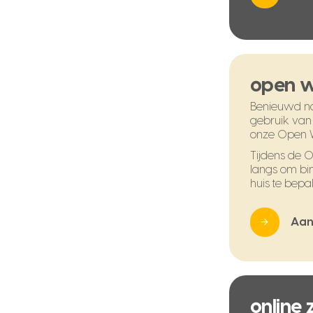
open 
Benieuwd na
gebruik van
onze Open 
Tijdens de
langs om bi
huis te bepal
Aan
online