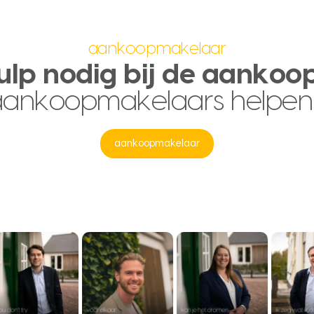
aankoopmakelaar
ulp nodig bij de aankoo
aankoopmakelaars helpen
aankoopmakelaar