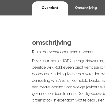
Overzicht
Omschrijving
omschrijving
Ruim en levensloopbestendig wonen
Deze charmante HOEK - eengezinswoning/
geliefde wijk Rokkeveen biedt verrassend v
doordachte indeling. Met een royale slaapka
aansluiting wm/wd) en complete badkamer
een ideale woning voor wie gelijkvloers wil
gezinnen en doorstromers. De uitgebouwd
groenstrook in eigendom wat te gebruiken is