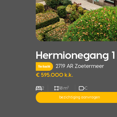
Hermionegang 1
2719 AR Zoetermeer
Verkocht
€ 595.000 k.k.
2
2
118 m
C
bezichtiging aanvragen