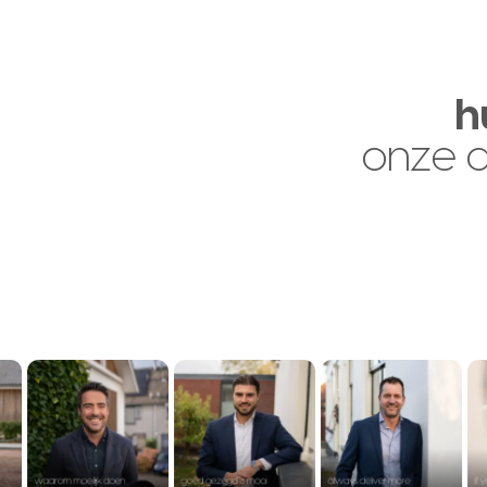
h
onze 