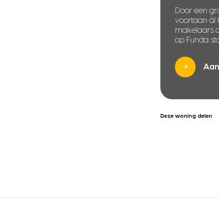
Door een gra
voortaan ál
makelaars di
op Funda sta
Aan
Deze woning delen