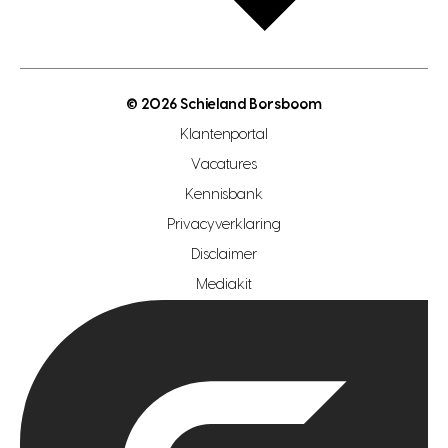
bouwkundigekeuring
open taxatie dag
energielabel
open woningwaarde dag
nutsvoorziening
makelaar regio den haag
© 2026 Schieland Borsboom
makelaar regio rotterdam
Klantenportal
makelaar regio zoetermeer
Vacatures
hypotheekshop regio den haag
Kennisbank
Privacyverklaring
hypotheekshop regio rotterdam
Disclaimer
hypotheekshop regio zoetermeer
Mediakit