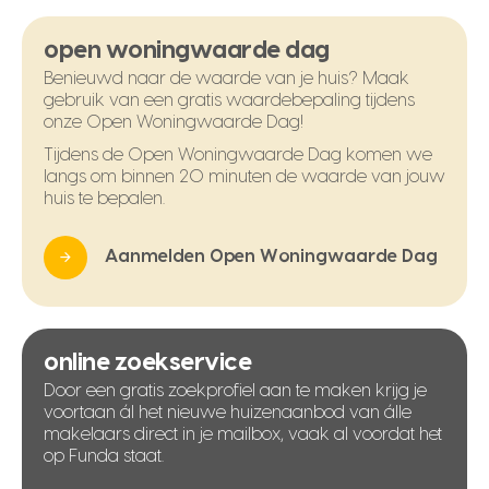
open woningwaarde dag
Benieuwd naar de waarde van je huis? Maak
gebruik van een gratis waardebepaling tijdens
onze Open Woningwaarde Dag!
Tijdens de Open Woningwaarde Dag komen we
langs om binnen 20 minuten de waarde van jouw
huis te bepalen.
Aanmelden Open Woningwaarde Dag
online zoekservice
Door een gratis zoekprofiel aan te maken krijg je
voortaan ál het nieuwe huizenaanbod van álle
makelaars direct in je mailbox, vaak al voordat het
op Funda staat.