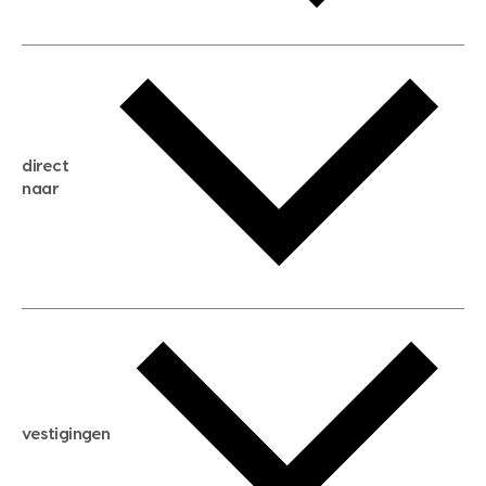
gratis waardebepaling
gratis zoekservice
huis verkopen
direct
huis kopen
naar
huis verhuren
huis huren
huis taxeren
woningwaarde berekenen
aankoopadvies
hypotheek berekenen
verkoopadvies
maximale hypotheek berekenen
hypotheekadvies
vestigingen
hypotheek bespaarcheck
nieuwbouwprojecten
gratis zoekprofiel aanmaken