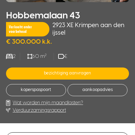
Hobbemalaan 43
2923 XE Krimpen aan den
Verkocht onder
voorbehoud
ijssel
€ 300.000 k.k.
2
2
60 m
E
bezichtiging aanvragen
koperspaspoort
aankoopadvies
Wat worden mijn maandlasten?
Verduurzamingsrapport