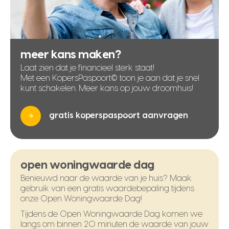
meer kans maken?
Laat zien dat je financieel sterk staat!
Met een KopersPaspoort© toon je aan dat je snel
kunt schakelen. Meer kans op jouw droomhuis!
gratis koperspaspoort aanvragen
open woningwaarde dag
Benieuwd naar de waarde van je huis? Maak
gebruik van een gratis waardebepaling tijdens
onze Open Woningwaarde Dag!
Tijdens de Open Woningwaarde Dag komen we
langs om binnen 20 minuten de waarde van jouw