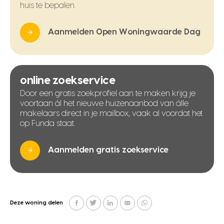
huis te bepalen.
Aanmelden Open Woningwaarde Dag
online zoekservice
Door een gratis zoekprofiel aan te maken krijg je
voortaan ál het nieuwe huizenaanbod van álle
makelaars direct in je mailbox, vaak al voordat het
op Funda staat.
Aanmelden gratis zoekservice
Deze woning delen