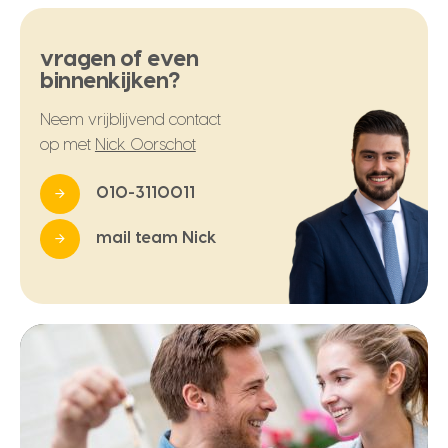
vragen of even
binnenkijken?
Neem vrijblijvend contact
op met
Nick Oorschot
010-3110011
mail team Nick