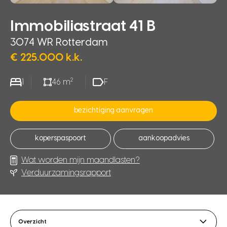
Immobiliastraat 41 B
3074 WR Rotterdam
€ 225.000 k.k.
2
1
46 m
F
bezichtiging aanvragen
koperspaspoort
aankoopadvies
Wat worden mijn maandlasten?
Verduurzamingsrapport
Overzicht