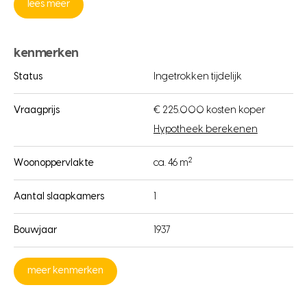
lees meer
kenmerken
Status
Ingetrokken tijdelijk
Vraagprijs
€ 225.000 kosten koper
Hypotheek berekenen
2
Woonoppervlakte
ca. 46 m
Aantal slaapkamers
1
Bouwjaar
1937
meer kenmerken