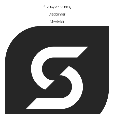
Privacyverklaring
hypotheekshop regio rotterdam
Disclaimer
hypotheekshop regio zoetermeer
Mediakit