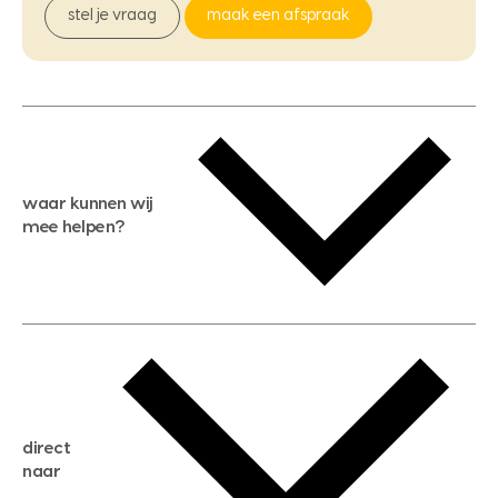
stel je vraag
maak een afspraak
waar kunnen wij
mee helpen?
gratis waardebepaling
gratis zoekservice
huis verkopen
direct
huis kopen
naar