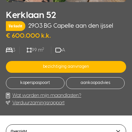
Kerklaan 52
2903 BG Capelle aan den ijssel
Verkocht
€ 600.000 k.k.
2
3
99 m
A
bezichtiging aanvragen
koperspaspoort
aankoopadvies
Wat worden mijn maandlasten?
Verduurzamingsrapport
Overzicht