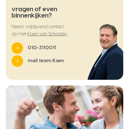
vragen of even
binnenkijken?
Neem vrijblijvend contact
op met
Koen van Schooten
010-3110011
mail team Koen