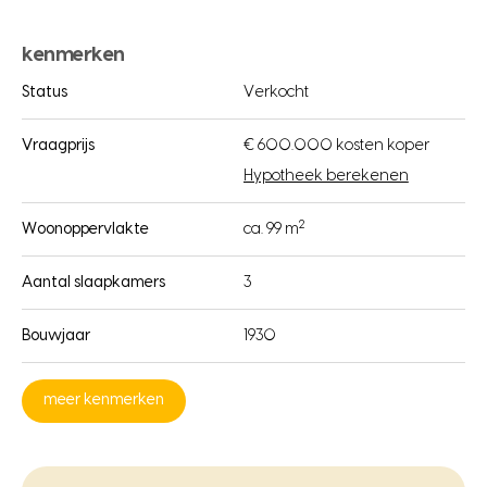
kenmerken
Status
Verkocht
Vraagprijs
€ 600.000 kosten koper
Hypotheek berekenen
2
Woonoppervlakte
ca. 99 m
Aantal slaapkamers
3
Bouwjaar
1930
meer kenmerken