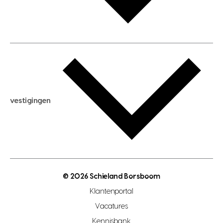
huis verhuren
huis huren
huis taxeren
woningwaarde berekenen
aankoopadvies
hypotheek berekenen
verkoopadvies
maximale hypotheek berekenen
hypotheekadvies
vestigingen
hypotheek bespaarcheck
nieuwbouwprojecten
gratis zoekprofiel aanmaken
bouwkundigekeuring
open taxatie dag
energielabel
open woningwaarde dag
nutsvoorziening
makelaar regio den haag
© 2026 Schieland Borsboom
makelaar regio rotterdam
Klantenportal
makelaar regio zoetermeer
Vacatures
hypotheekshop regio den haag
Kennisbank