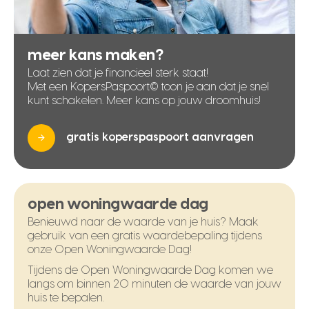
meer kans maken?
Laat zien dat je financieel sterk staat!
Met een KopersPaspoort© toon je aan dat je snel
kunt schakelen. Meer kans op jouw droomhuis!
gratis koperspaspoort aanvragen
open woningwaarde dag
Benieuwd naar de waarde van je huis? Maak
gebruik van een gratis waardebepaling tijdens
onze Open Woningwaarde Dag!
Tijdens de Open Woningwaarde Dag komen we
langs om binnen 20 minuten de waarde van jouw
huis te bepalen.