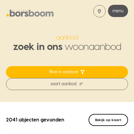
menu
aanbod
zoek in ons
woonaanbod
filter in aanbod
soort aanbod
2041 objecten gevonden
Bekijk op kaart