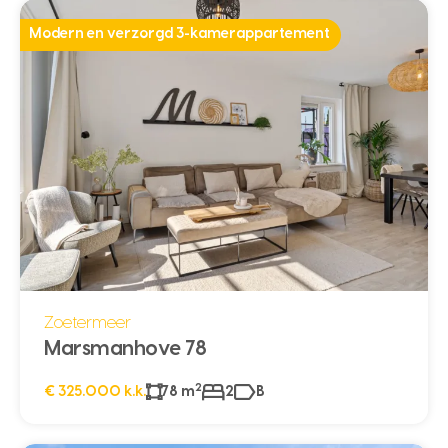
Modern en verzorgd 3-kamerappartement
Zoetermeer
Marsmanhove 78
2
€ 325.000 k.k.
78 m
2
B