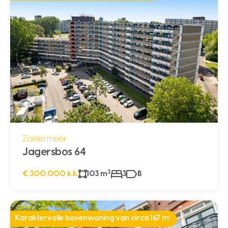
Zoetermeer
Jagersbos 64
2
€ 300.000 k.k.
103 m
3
B
Karaktervolle bovenwoning van circa 167 m²