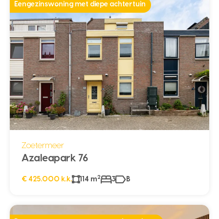
Eengezinswoning met diepe achtertuin
Zoetermeer
Azaleapark 76
2
€ 425.000 k.k.
114 m
3
B