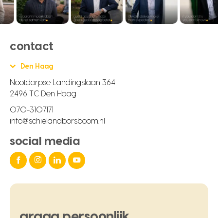
contact
Den Haag
Nootdorpse Landingslaan 364
2496 TC Den Haag
070-3107171
info@schielandborsboom.nl
social media
graag
persoonlijk