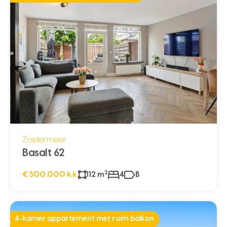
Zoetermeer
Basalt 62
2
€ 500.000 k.k.
112 m
4
B
4-kamer appartement met ruim balkon