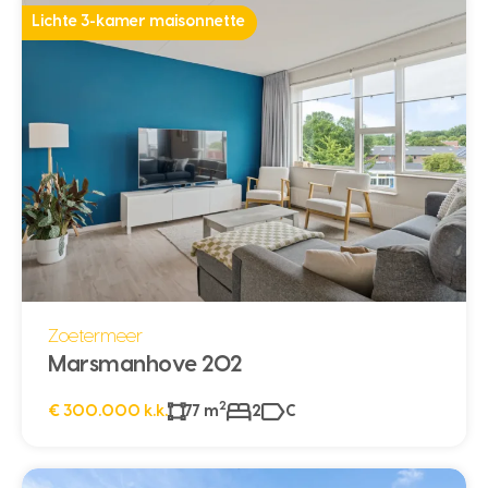
Lichte 3-kamer maisonnette
Zoetermeer
Marsmanhove 202
2
€ 300.000 k.k.
77 m
2
C