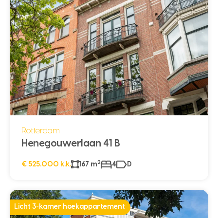
Rotterdam
Henegouwerlaan 41 B
2
€ 525.000 k.k.
167 m
4
D
Licht 3-kamer hoekappartement