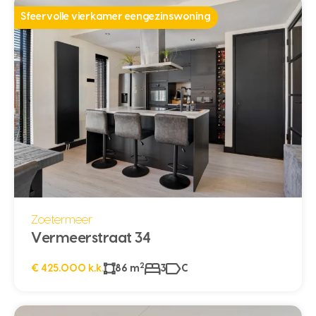
Sfeervolle vierkamer eengezinswoning
Zoetermeer
Vermeerstraat 34
2
€ 425.000 k.k.
86 m
3
C