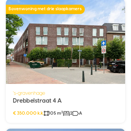
Bovenwoning met drie slaapkamers
's-gravenhage
Drebbelstraat 4 A
2
€ 350.000 k.k.
105 m
2
A