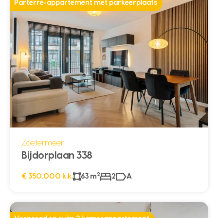
Parterre-appartement met parkeerplaats
Zoetermeer
Bijdorplaan 338
2
€ 350.000 k.k.
63 m
2
A