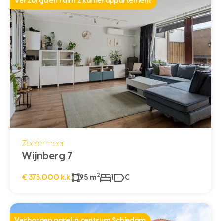
Verzorgd en ruim 2 kamerappartement
Zoetermeer
Wijnberg 7
2
€ 375.000 k.k.
95 m
1
C
Verborgen parel in centrum Schiedam