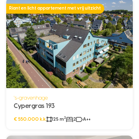
Riant en licht appartement met vrij uitzicht
's-gravenhage
Cypergras 193
2
€ 550.000 k.k.
125 m
2
A++