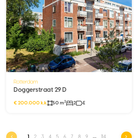
Rotterdam
Doggerstraat 29 D
2
€ 200.000 k.k.
50 m
2
E
1
2
3
4
5
6
7
8
9
…
114