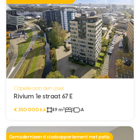
Capelle aan den ijssel
Rivium 1e straat 67 E
2
€ 350.000 k.k.
49 m
1
A
Gemoderniseerd stadsappartement met patio