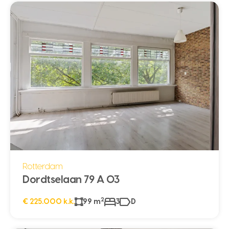
Rotterdam
Dordtselaan 79 A 03
2
€ 225.000 k.k.
99 m
3
D