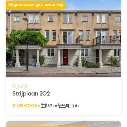
Uitgebouwde gezinswoning
Rijswijk
Strijplaan 202
2
€ 625.000 k.k.
152 m
5
A+