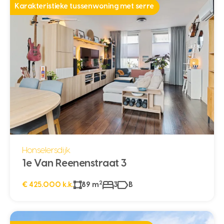
Karakteristieke tussenwoning met serre
Honselersdijk
1e Van Reenenstraat 3
2
€ 425.000 k.k.
89 m
3
B