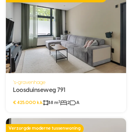
's-gravenhage
Loosduinseweg 791
2
€ 425.000 k.k.
88 m
2
A
Verzorgde moderne tussenwoning