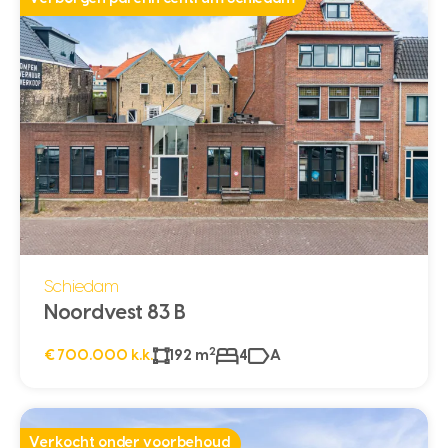
Schiedam
Noordvest 83 B
2
€ 700.000 k.k.
192 m
4
A
Verkocht onder voorbehoud