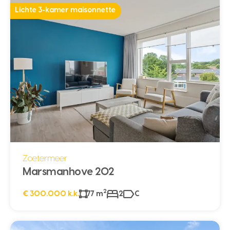
Lichte 3-kamer maisonnette
Zoetermeer
Marsmanhove 202
2
€ 300.000 k.k.
77 m
2
C