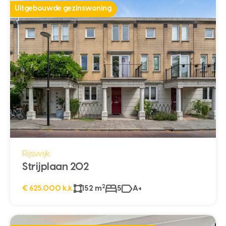
Uitgebouwde gezinswoning
Rijswijk
Strijplaan 202
2
€ 625.000 k.k.
152 m
5
A+