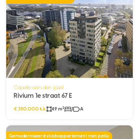
Capelle aan den ijssel
Rivium 1e straat 67 E
2
€ 350.000 k.k.
49 m
1
A
Gemoderniseerd stadsappartement met patio