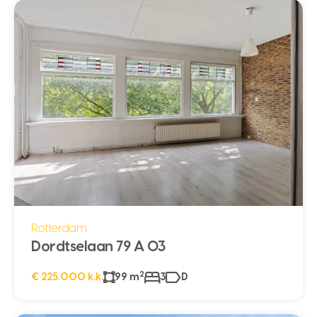
Rotterdam
Dordtselaan 79 A 03
2
€ 225.000 k.k.
99 m
3
D