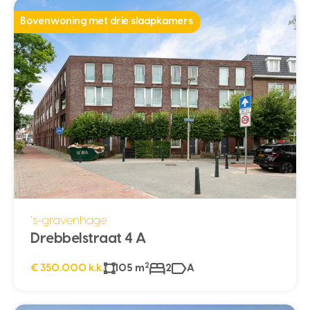
Bovenwoning met drie slaapkamers
's-gravenhage
Drebbelstraat 4 A
2
€ 350.000 k.k.
105 m
2
A