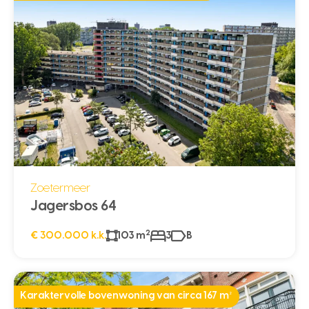
Zoetermeer
Jagersbos 64
2
€ 300.000 k.k.
103 m
3
B
Karaktervolle bovenwoning van circa 167 m²