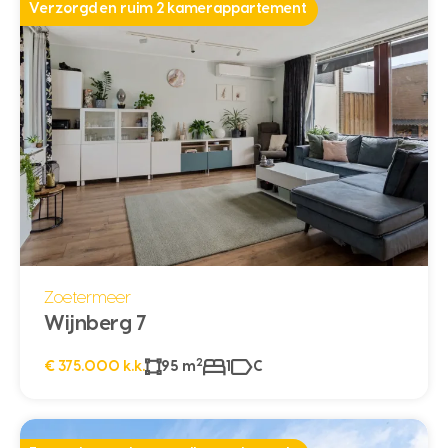
Verzorgd en ruim 2 kamerappartement
Zoetermeer
Wijnberg 7
2
€ 375.000 k.k.
95 m
1
C