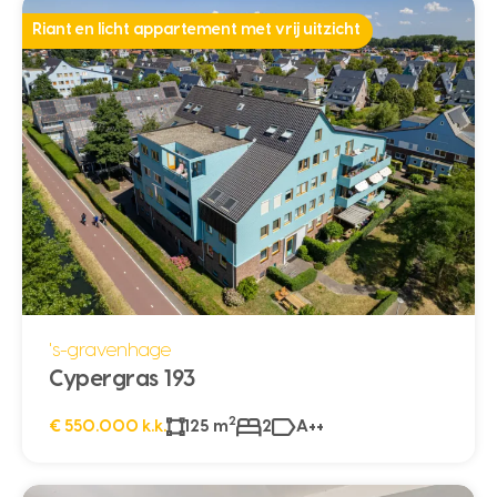
Riant en licht appartement met vrij uitzicht
's-gravenhage
Cypergras 193
2
€ 550.000 k.k.
125 m
2
A++