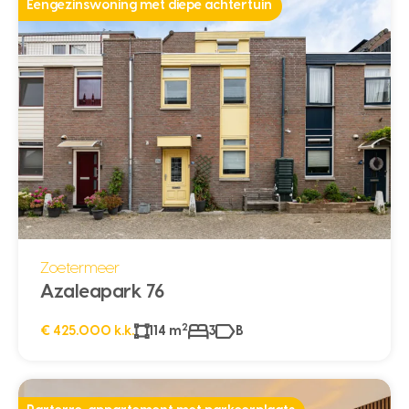
Eengezinswoning met diepe achtertuin
Zoetermeer
Azaleapark 76
2
€ 425.000 k.k.
114 m
3
B