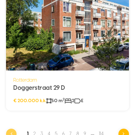
Rotterdam
Doggerstraat 29 D
2
€ 200.000 k.k.
50 m
2
E
1
2
3
4
5
6
7
8
9
…
114