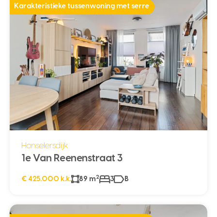
Karakteristieke tussenwoning met serre
Honselersdijk
1e Van Reenenstraat 3
2
€ 425.000 k.k.
89 m
3
B