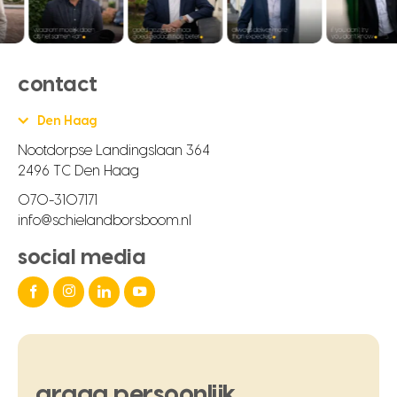
contact
Den Haag
Nootdorpse Landingslaan 364
2496 TC Den Haag
070-3107171
info@schielandborsboom.nl
social media
graag
persoonlijk