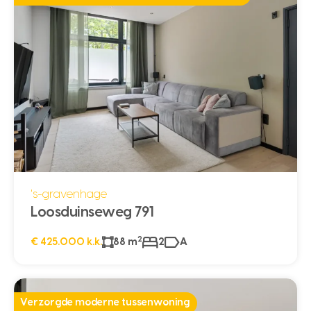
's-gravenhage
Loosduinseweg 791
2
€ 425.000 k.k.
88 m
2
A
Verzorgde moderne tussenwoning