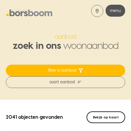
menu
aanbod
zoek in ons
woonaanbod
filter in aanbod
soort aanbod
2041 objecten gevonden
Bekijk op kaart