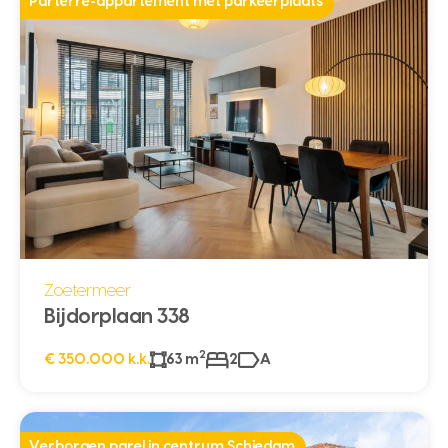
Parterre-appartement met parkeerplaats
Zoetermeer
Bijdorplaan 338
2
€ 350.000 k.k.
63 m
2
A
Verborgen parel in centrum Schiedam