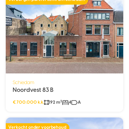
Schiedam
Noordvest 83 B
2
€ 700.000 k.k.
192 m
4
A
Verkocht onder voorbehoud