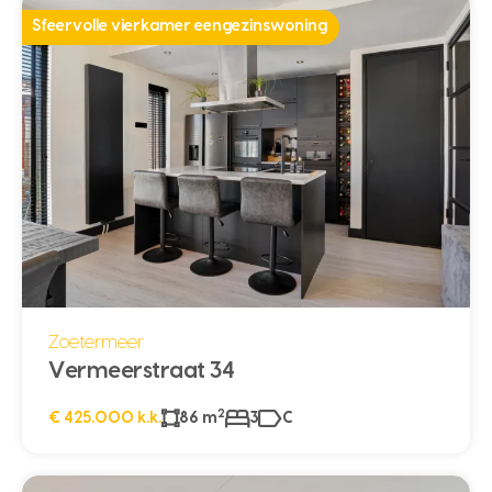
Sfeervolle vierkamer eengezinswoning
Zoetermeer
Vermeerstraat 34
2
€ 425.000 k.k.
86 m
3
C