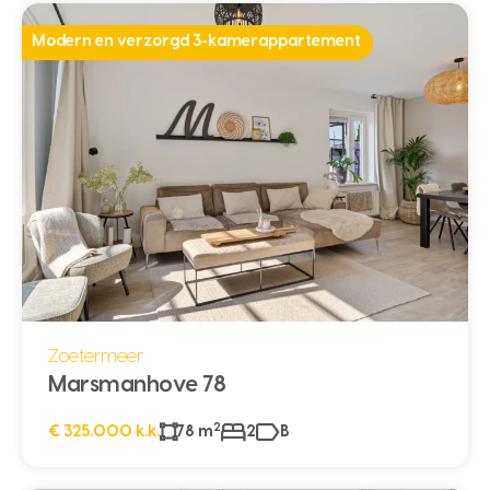
Modern en verzorgd 3-kamerappartement
Zoetermeer
Marsmanhove 78
2
€ 325.000 k.k.
78 m
2
B