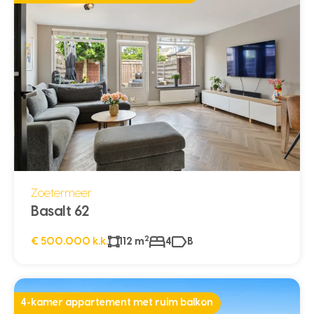
Zoetermeer
Basalt 62
2
€ 500.000 k.k.
112 m
4
B
4-kamer appartement met ruim balkon