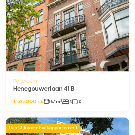
Rotterdam
Henegouwerlaan 41 B
2
€ 525.000 k.k.
167 m
4
D
Licht 3-kamer hoekappartement