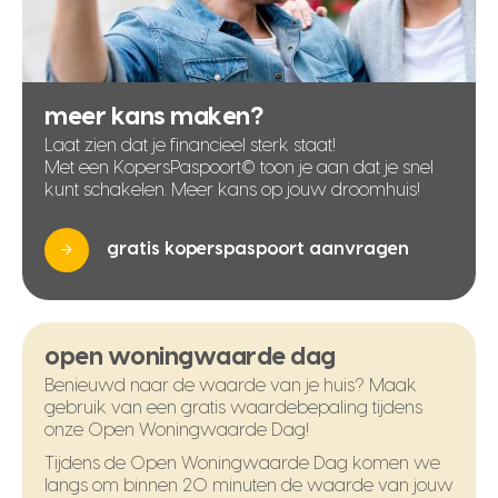
meer kans maken?
Laat zien dat je financieel sterk staat!
Met een KopersPaspoort© toon je aan dat je snel
kunt schakelen. Meer kans op jouw droomhuis!
gratis koperspaspoort aanvragen
open woningwaarde dag
Benieuwd naar de waarde van je huis? Maak
gebruik van een gratis waardebepaling tijdens
onze Open Woningwaarde Dag!
Tijdens de Open Woningwaarde Dag komen we
langs om binnen 20 minuten de waarde van jouw