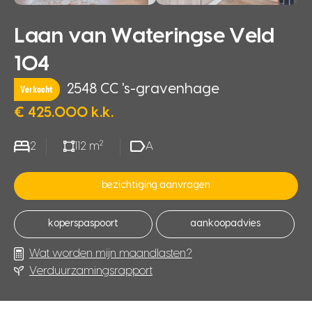
Laan van Wateringse Veld
104
2548 CC 's-gravenhage
Verkocht
€ 425.000 k.k.
2
2
112 m
A
bezichtiging aanvragen
koperspaspoort
aankoopadvies
Wat worden mijn maandlasten?
Verduurzamingsrapport