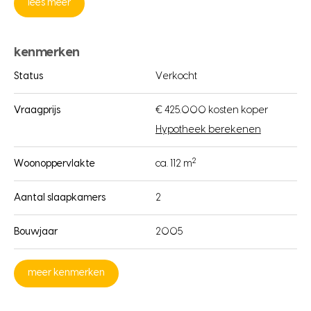
lees meer
kenmerken
Status
Verkocht
Vraagprijs
€ 425.000 kosten koper
Hypotheek berekenen
2
Woonoppervlakte
ca. 112 m
Aantal slaapkamers
2
Bouwjaar
2005
meer kenmerken