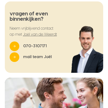
vragen of even
binnenkijken?
Neem vrijblijvend contact
op met
Joël van de Weerdt
070-3107171
mail team Joël