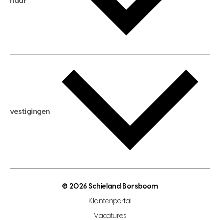
naar
huis verhuren
huis huren
huis taxeren
woningwaarde berekenen
aankoopadvies
hypotheek berekenen
verkoopadvies
maximale hypotheek berekenen
hypotheekadvies
vestigingen
hypotheek bespaarcheck
nieuwbouwprojecten
gratis zoekprofiel aanmaken
bouwkundigekeuring
open taxatie dag
energielabel
open woningwaarde dag
nutsvoorziening
makelaar regio den haag
© 2026 Schieland Borsboom
makelaar regio rotterdam
Klantenportal
makelaar regio zoetermeer
Vacatures