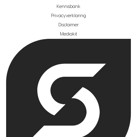
hypotheekshop regio den haag
Kennisbank
Privacyverklaring
hypotheekshop regio rotterdam
Disclaimer
hypotheekshop regio zoetermeer
Mediakit