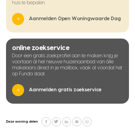
huis te bepalen.
Aanmelden Open Woningwaarde Dag
online zoekservice
Door een gratis zoekprofiel aan te maken krijg je
voortaan ál het nieuwe huizenaanbod van álle
makelaars direct in je mailbox, vaak al voordat het
op Funda staat.
Aanmelden gratis zoekservice
Deze woning delen