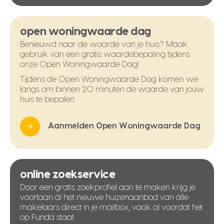
open woningwaarde dag
Benieuwd naar de waarde van je huis? Maak
gebruik van een gratis waardebepaling tijdens
onze Open Woningwaarde Dag!
Tijdens de Open Woningwaarde Dag komen we
langs om binnen 20 minuten de waarde van jouw
huis te bepalen.
Aanmelden Open Woningwaarde Dag
online zoekservice
Door een gratis zoekprofiel aan te maken krijg je
voortaan ál het nieuwe huizenaanbod van álle
makelaars direct in je mailbox, vaak al voordat het
op Funda staat.