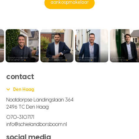
aankoopmakelaar
contact
Den Haag
Nootdorpse Landingslaan 364
2496 TC Den Haag
070-3107171
info@schielandborsboom.nl
social media