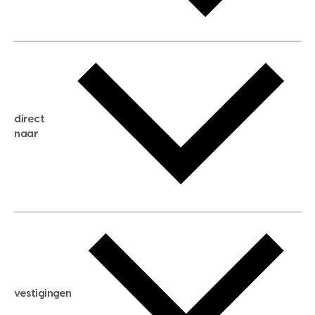
gratis waardebepaling
gratis zoekservice
huis verkopen
direct
huis kopen
naar
huis verhuren
huis huren
huis taxeren
woningwaarde berekenen
aankoopadvies
hypotheek berekenen
verkoopadvies
maximale hypotheek berekenen
hypotheekadvies
vestigingen
hypotheek bespaarcheck
nieuwbouwprojecten