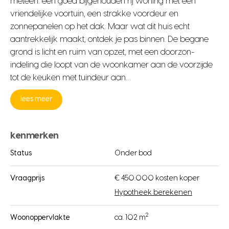
meteen: een goed bijgehouden rij woning met een
vriendelijke voortuin, een strakke voordeur en
zonnepanelen op het dak. Maar wat dit huis echt
aantrekkelijk maakt, ontdek je pas binnen. De begane
grond is licht en ruim van opzet, met een doorzon-
indeling die loopt van de woonkamer aan de voorzijde
tot de keuken met tuindeur aan…
lees meer
kenmerken
Status
Onder bod
Vraagprijs
€ 450.000 kosten koper
Hypotheek berekenen
2
Woonoppervlakte
ca. 102 m