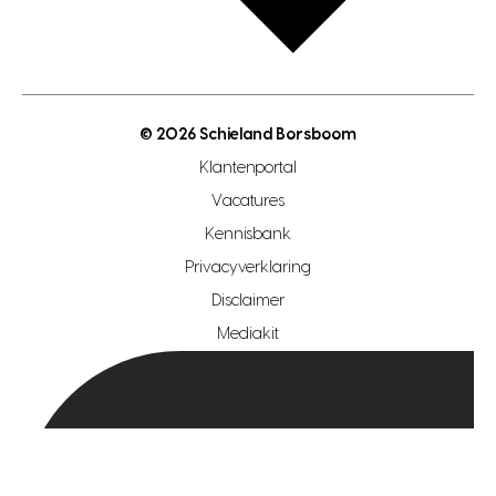
gratis zoekprofiel aanmaken
bouwkundigekeuring
open taxatie dag
energielabel
open woningwaarde dag
nutsvoorziening
makelaar regio den haag
© 2026 Schieland Borsboom
makelaar regio rotterdam
Klantenportal
makelaar regio zoetermeer
Vacatures
hypotheekshop regio den haag
Kennisbank
Privacyverklaring
hypotheekshop regio rotterdam
Disclaimer
hypotheekshop regio zoetermeer
Mediakit