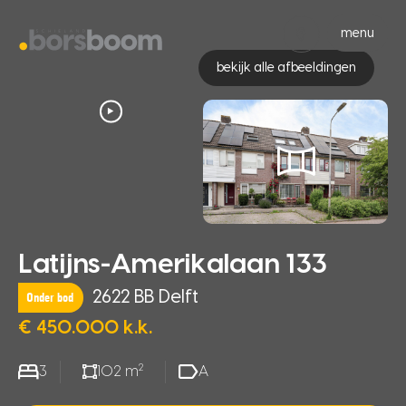
menu
bekijk alle afbeeldingen
Latijns-Amerikalaan 133
2622 BB Delft
Onder bod
€ 450.000 k.k.
2
3
102 m
A