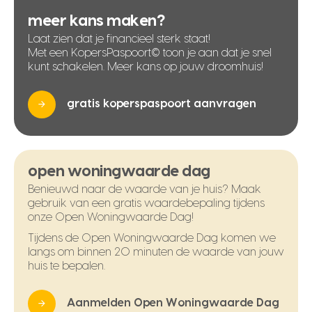
meer kans maken?
Laat zien dat je financieel sterk staat!
Met een KopersPaspoort© toon je aan dat je snel
kunt schakelen. Meer kans op jouw droomhuis!
gratis koperspaspoort aanvragen
open woningwaarde dag
Benieuwd naar de waarde van je huis? Maak
gebruik van een gratis waardebepaling tijdens
onze Open Woningwaarde Dag!
Tijdens de Open Woningwaarde Dag komen we
langs om binnen 20 minuten de waarde van jouw
huis te bepalen.
Aanmelden Open Woningwaarde Dag