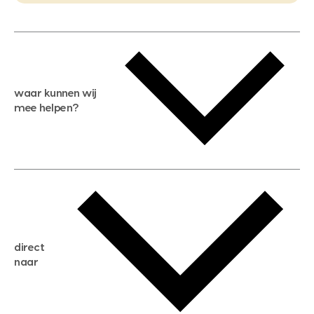
waar kunnen wij
mee helpen?
gratis waardebepaling
gratis zoekservice
huis verkopen
direct
huis kopen
naar
huis verhuren
huis huren