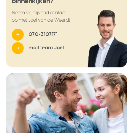
binnenkijken?
Neem vrijblijvend contact
op met
Joël van de Weerdt
070-3107171
mail team Joël