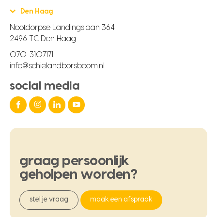
Den Haag
Nootdorpse Landingslaan 364
2496 TC Den Haag
070-3107171
info@schielandborsboom.nl
social media
graag
persoonlijk
geholpen
worden?
stel je vraag
maak een afspraak