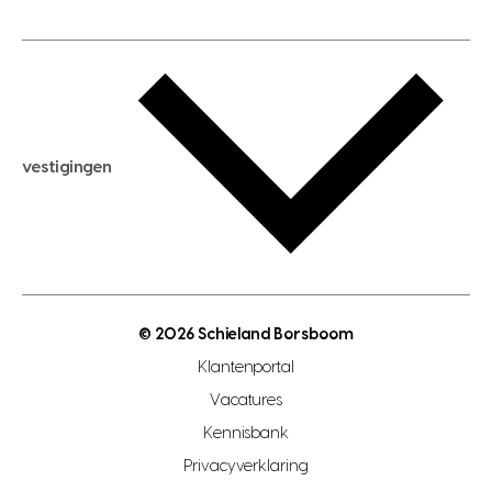
huis taxeren
woningwaarde berekenen
aankoopadvies
hypotheek berekenen
verkoopadvies
maximale hypotheek berekenen
hypotheekadvies
vestigingen
hypotheek bespaarcheck
nieuwbouwprojecten
gratis zoekprofiel aanmaken
bouwkundigekeuring
open taxatie dag
energielabel
open woningwaarde dag
nutsvoorziening
makelaar regio den haag
© 2026 Schieland Borsboom
makelaar regio rotterdam
Klantenportal
makelaar regio zoetermeer
Vacatures
hypotheekshop regio den haag
Kennisbank
Privacyverklaring
hypotheekshop regio rotterdam