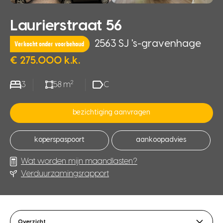
Laurierstraat 56
2563 SJ 's-gravenhage
Verkocht onder voorbehoud
€ 275.000 k.k.
2
3
58 m
C
bezichtiging aanvragen
koperspaspoort
aankoopadvies
Wat worden mijn maandlasten?
Verduurzamingsrapport
Overzicht