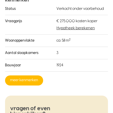
kenmerken
Status
Verkocht onder voorbehoud
Vraagprijs
€ 275.000 kosten koper
Hypotheek berekenen
2
Woonoppervlakte
ca. 58 m
Aantal slaapkamers
3
Bouwjaar
1924
meer kenmerken
vragen of even