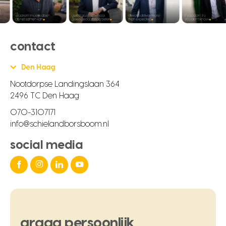
contact
Den Haag
Nootdorpse Landingslaan 364
2496 TC Den Haag
070-3107171
info@schielandborsboom.nl
social media
graag
persoonlijk