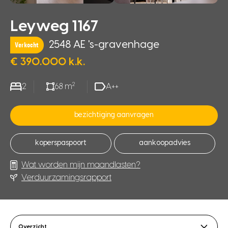
Leyweg 1167
2548 AE 's-gravenhage
Verkocht
€ 390.000 k.k.
2
2
68 m
A++
bezichtiging aanvragen
koperspaspoort
aankoopadvies
Wat worden mijn maandlasten?
Verduurzamingsrapport
Overzicht