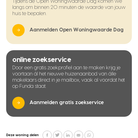
Tijdens de Open Woningwaarde Dag komen we
langs om binnen 20 minuten de waarde van jouw
huis te bepalen.
Aanmelden Open Woningwaarde Dag
online zoekservice
Door een gratis zoekprofiel aan te maken krijg je
voortaan ál het nieuwe huizenaanbod van álle
makelaars direct in je mailbox, vaak al voordat het
op Funda staat.
Aanmelden gratis zoekservice
Deze woning delen