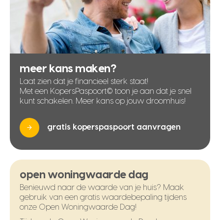
meer kans maken?
Laat zien dat je financieel sterk staat!
Met een KopersPaspoort© toon je aan dat je snel
kunt schakelen. Meer kans op jouw droomhuis!
gratis koperspaspoort aanvragen
open woningwaarde dag
Benieuwd naar de waarde van je huis? Maak
gebruik van een gratis waardebepaling tijdens
onze Open Woningwaarde Dag!