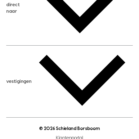
direct
huis kopen
naar
huis verhuren
huis huren
huis taxeren
woningwaarde berekenen
aankoopadvies
hypotheek berekenen
verkoopadvies
maximale hypotheek berekenen
hypotheekadvies
vestigingen
hypotheek bespaarcheck
nieuwbouwprojecten
gratis zoekprofiel aanmaken
bouwkundigekeuring
open taxatie dag
energielabel
open woningwaarde dag
nutsvoorziening
makelaar regio den haag
© 2026 Schieland Borsboom
makelaar regio rotterdam
Klantenportal