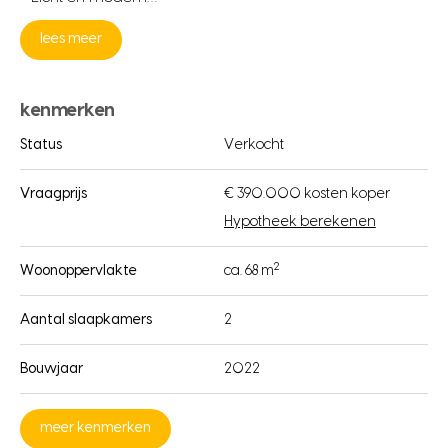
lees meer
kenmerken
Status
Verkocht
Vraagprijs
€ 390.000 kosten koper
Hypotheek berekenen
2
Woonoppervlakte
ca. 68 m
Aantal slaapkamers
2
Bouwjaar
2022
meer kenmerken