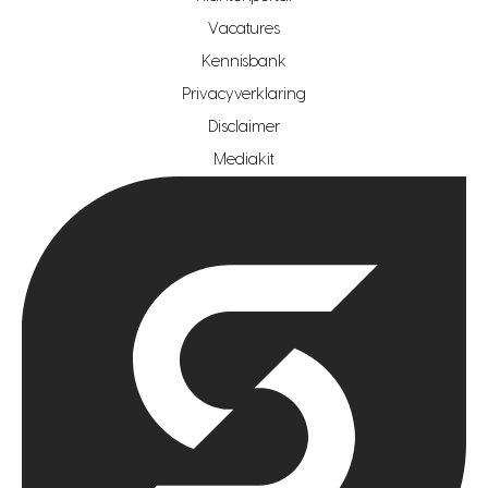
makelaar regio zoetermeer
Vacatures
hypotheekshop regio den haag
Kennisbank
Privacyverklaring
hypotheekshop regio rotterdam
Disclaimer
hypotheekshop regio zoetermeer
Mediakit