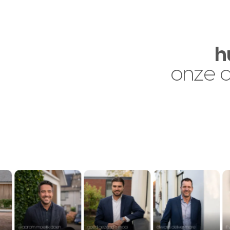
h
onze 