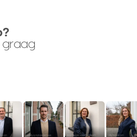
p?
 graag