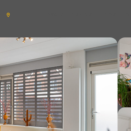
aanbod
verkopen
wonen
n
en