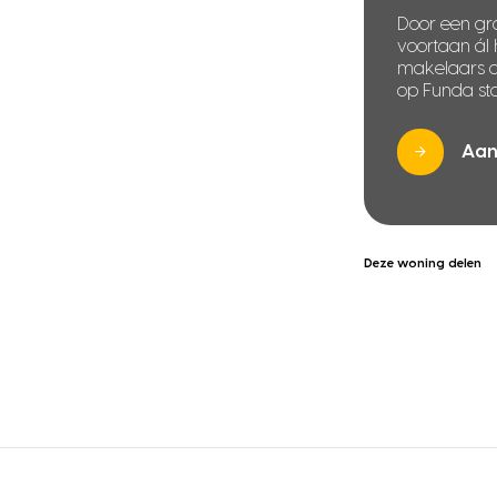
Door een gra
voortaan ál
makelaars di
op Funda sta
Aan
Deze woning delen