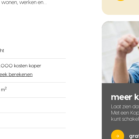
te wonen, werken en…
ht
.000 kosten koper
eek berekenen
2
0 m
meer 
Laat zien dat
Met een Kope
kunt schake
gra