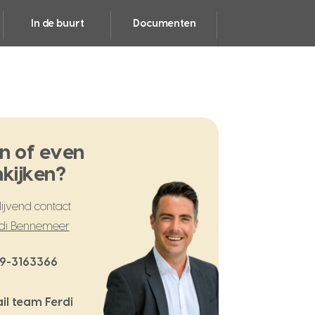
In de buurt
Documenten
n of even
kijken?
ijvend contact
di Bennemeer
9-3163366
il team Ferdi