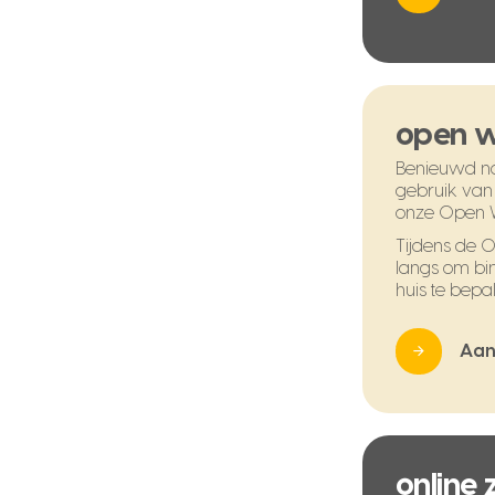
open 
Benieuwd na
gebruik van
onze Open 
Tijdens de
langs om bi
huis te bepal
Aan
online