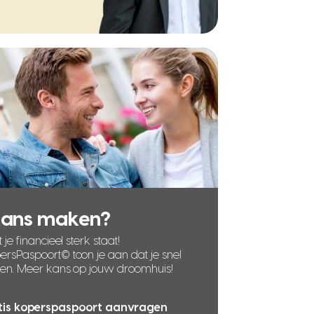
kans maken?
 je financieel sterk staat!
rsPaspoort© toon je aan dat je snel
len. Meer kans op jouw droomhuis!
tis koperspaspoort aanvragen