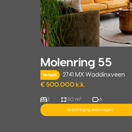
Molenring 55
2741 MX Waddinxveen
Verkocht
€ 500.000 k.k.
2
3
130 m
A
bezichtiging aanvragen