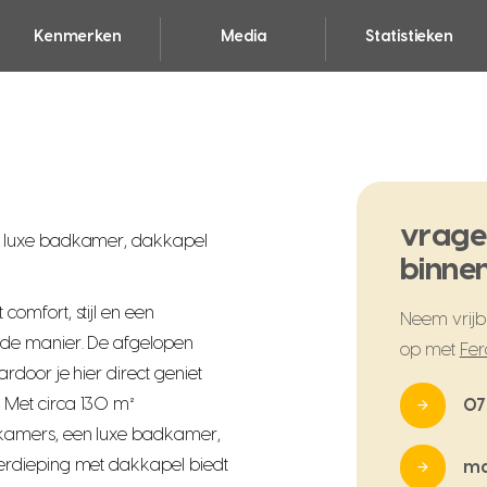
Kenmerken
Media
Statistieken
vrage
 luxe badkamer, dakkapel
binnen
omfort, stijl en een
Neem vrijbl
de manier. De afgelopen
op met
Fer
door je hier direct geniet
Met circa 130 m²
07
kamers, een luxe badkamer,
erdieping met dakkapel biedt
ma