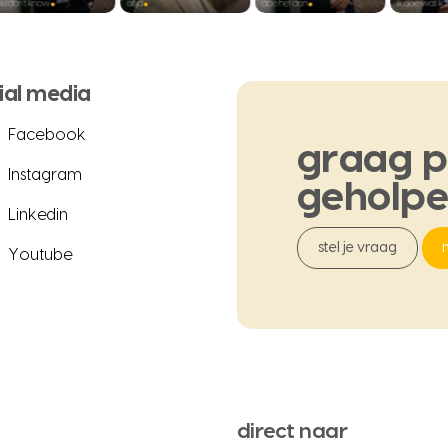
ial media
Facebook
graag
p
Instagram
geholp
Linkedin
stel je vraag
Youtube
direct naar