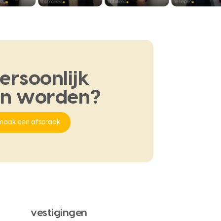
ersoonlijk
en
worden?
maak een afspraak
vestigingen