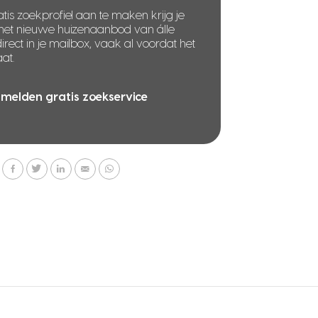
tis zoekprofiel aan te maken krijg je
 het nieuwe huizenaanbod van álle
rect in je mailbox, vaak al voordat het
at.
melden gratis zoekservice