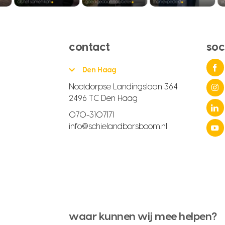
contact
soc
Den Haag
Nootdorpse Landingslaan 364
2496 TC Den Haag
070-3107171
info@schielandborsboom.nl
waar kunnen wij mee helpen?