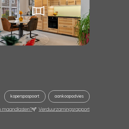
koperspaspoort
aankoopadvies
n maandlasten?
Verduurzamingsrapport