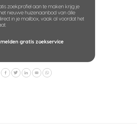
tis zoekprofiel aan te maken krijg je
 het nieuwe huizenaanbod van álle
rect in je mailbox, vaak al voordat het
at.
melden gratis zoekservice