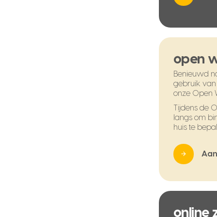
open 
Benieuwd na
gebruik van
onze Open 
Tijdens de
langs om bi
huis te bepal
Aan
online