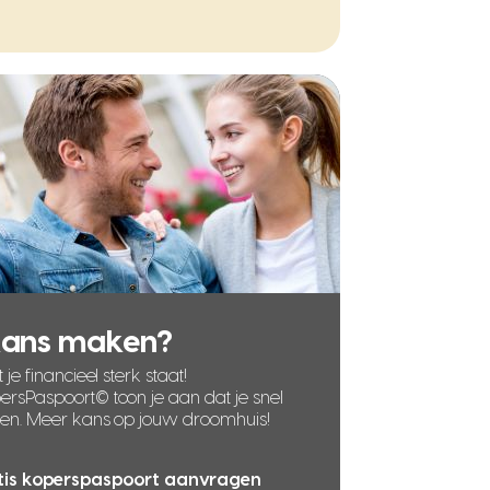
kans maken?
 je financieel sterk staat!
rsPaspoort© toon je aan dat je snel
len. Meer kans op jouw droomhuis!
tis koperspaspoort aanvragen