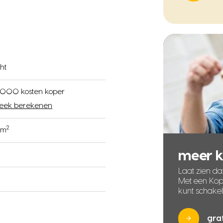
ht
0.000 kosten koper
eek berekenen
2
 m
meer 
Laat zien dat
Met een Kope
kunt schake
gra