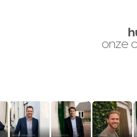
h
onze 