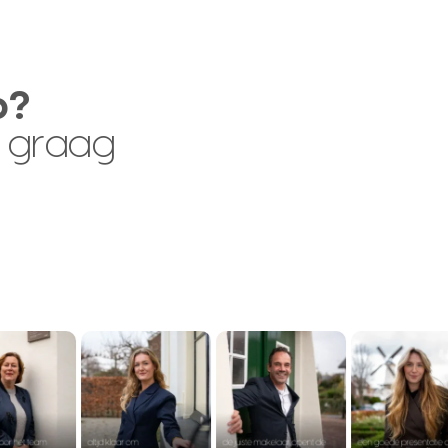
p?
 graag