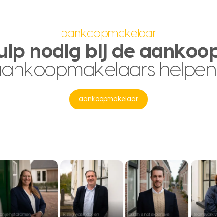
aankoopmakelaar
ulp nodig bij de aankoo
aankoopmakelaars helpen
aankoopmakelaar