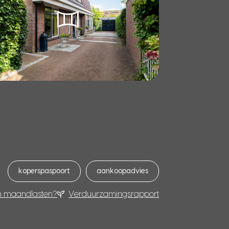
koperspaspoort
aankoopadvies
n maandlasten?
Verduurzamingsrapport