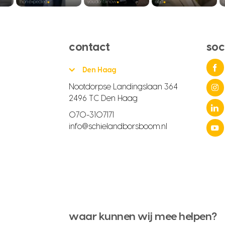
contact
soc
Den Haag
Nootdorpse Landingslaan 364
2496 TC Den Haag
070-3107171
info@schielandborsboom.nl
waar kunnen wij mee helpen?