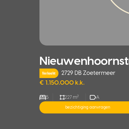
Nieuwenhoornst
2729 DB Zoetermeer
Verkocht
€ 1.150.000 k.k.
2
5
227 m
A
bezichtiging aanvragen