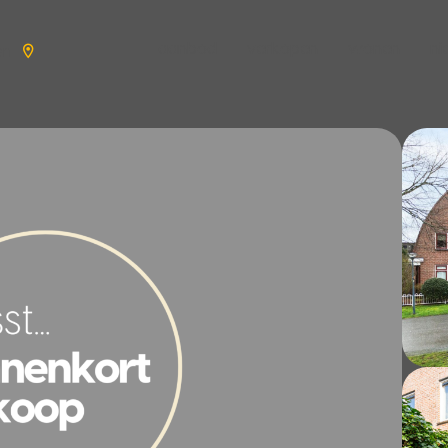
aanbod
verkopen
wonen
n
en