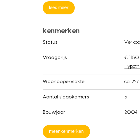
lees meer
kenmerken
Status
Verkoc
Vraagprijs
€ 1.15
Hypoth
Woonoppervlakte
ca. 227
Aantal slaapkamers
5
Bouwjaar
2004
meer kenmerken