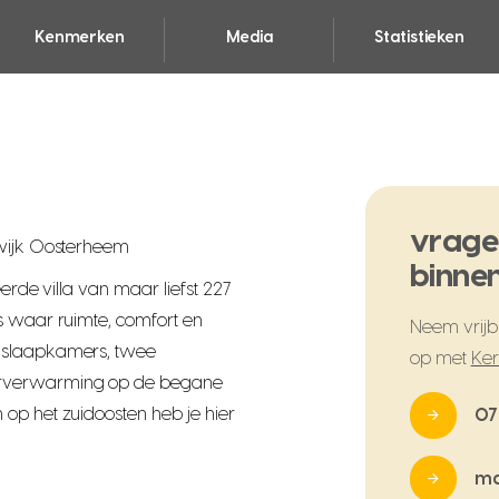
Kenmerken
Media
Statistieken
vrage
 wijk Oosterheem
binnen
erde villa van maar liefst 227
s waar ruimte, comfort en
Neem vrijbl
f slaapkamers, twee
op met
Ker
erverwarming op de begane
op het zuidoosten heb je hier
07
ma