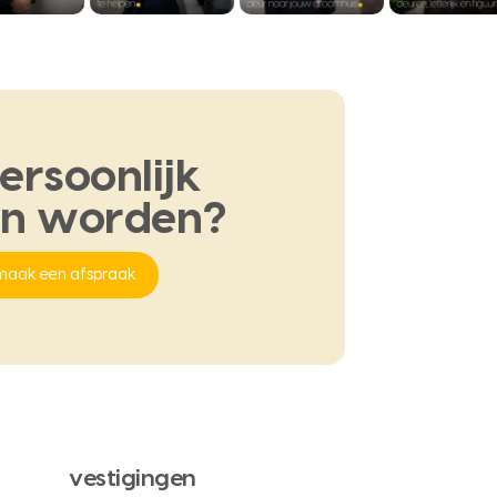
ersoonlijk
en
worden?
maak een afspraak
vestigingen