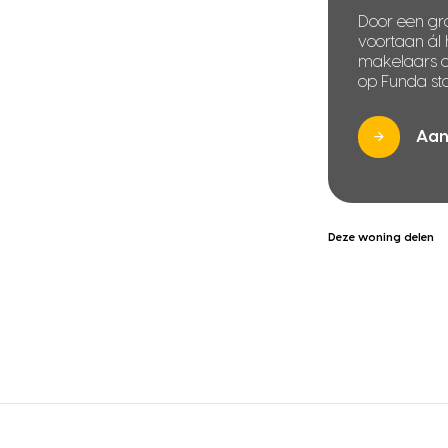
Door een gra
voortaan ál
makelaars di
op Funda sta
Aan
Deze woning delen