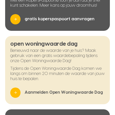
Met een KopersPaspoort© toon je aan dat je snel
kunt schakelen. Meer kans op jouw droomhuis!
gratis koperspaspoort aanvragen
open woningwaarde dag
Benieuwd naar de waarde van je huis? Maak
gebruik van een gratis waardebepaling tijdens
onze Open Woningwaarde Dag!
Tijdens de Open Woningwaarde Dag komen we
langs om binnen 20 minuten de waarde van jouw
huis te bepalen.
Aanmelden Open Woningwaarde Dag