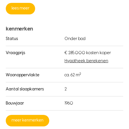
lees meer
kenmerken
Status
Onder bod
Vraagprijs
€ 285.000 kosten koper
Hypotheek berekenen
2
Woonoppervlakte
ca. 62 m
Aantal slaapkamers
2
Bouwjaar
1960
meer kenmerken