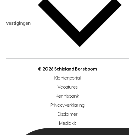
hypotheek berekenen
verkoopadvies
maximale hypotheek berekenen
hypotheekadvies
vestigingen
hypotheek bespaarcheck
nieuwbouwprojecten
gratis zoekprofiel aanmaken
bouwkundigekeuring
open taxatie dag
energielabel
open woningwaarde dag
nutsvoorziening
makelaar regio den haag
© 2026 Schieland Borsboom
makelaar regio rotterdam
Klantenportal
makelaar regio zoetermeer
Vacatures
hypotheekshop regio den haag
Kennisbank
Privacyverklaring
hypotheekshop regio rotterdam
Disclaimer
hypotheekshop regio zoetermeer
Mediakit