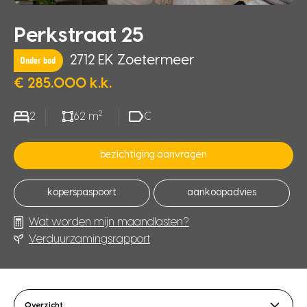
Perkstraat 25
2712 EK Zoetermeer
Onder bod
€ 285.000 k.k.
2
2
62 m
C
bezichtiging aanvragen
koperspaspoort
aankoopadvies
Wat worden mijn maandlasten?
Verduurzamingsrapport
Overzicht