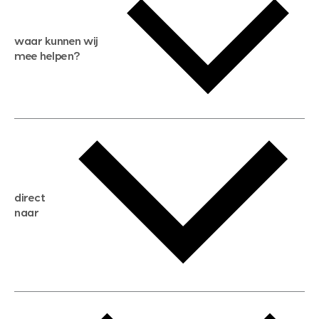
waar kunnen wij
mee helpen?
gratis waardebepaling
gratis zoekservice
huis verkopen
direct
huis kopen
naar
huis verhuren
huis huren
huis taxeren
woningwaarde berekenen
aankoopadvies