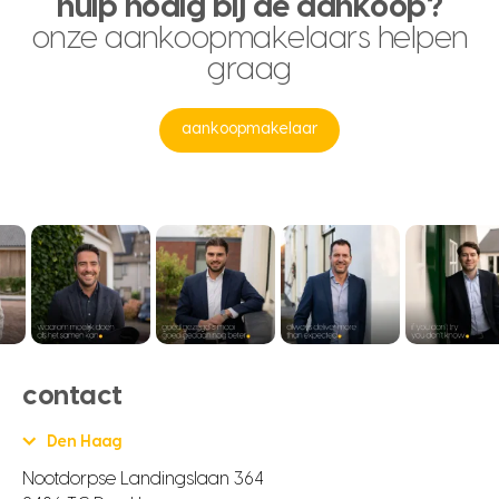
hulp nodig bij de aankoop?
onze aankoopmakelaars helpen
graag
aankoopmakelaar
contact
Den Haag
Nootdorpse Landingslaan 364