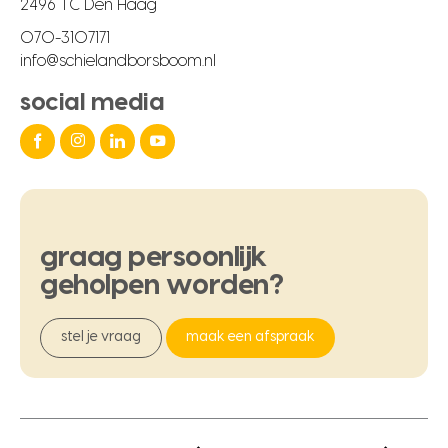
2496 TC Den Haag
070-3107171
info@schielandborsboom.nl
social media
graag
persoonlijk
geholpen
worden?
stel je vraag
maak een afspraak