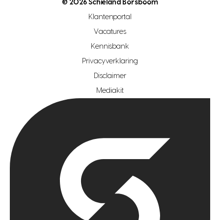
© 2026 Schieland Borsboom
makelaar regio rotterdam
Klantenportal
makelaar regio zoetermeer
Vacatures
hypotheekshop regio den haag
Kennisbank
Privacyverklaring
hypotheekshop regio rotterdam
Disclaimer
hypotheekshop regio zoetermeer
Mediakit