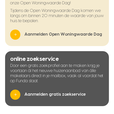
onze Open Woningwaarde Dag!
Tijdens de Open Woningwaarde Dag komen we
langs om binnen 20 minuten de waarde van jouw
huis te bepalen.
Aanmelden Open Woningwaarde Dag
online zoekservice
Door een gratis zoekprofiel aan te maken krijg je
voortaan ál het nieuwe huizenaanbod van álle
makelaars direct in je mailbox, vaak al voordat het
op Funda staat.
Aanmelden gratis zoekservice