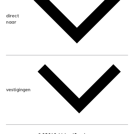
huis verkopen
direct
huis kopen
naar
huis verhuren
huis huren
huis taxeren
woningwaarde berekenen
aankoopadvies
hypotheek berekenen
verkoopadvies
maximale hypotheek berekenen
hypotheekadvies
vestigingen
hypotheek bespaarcheck
nieuwbouwprojecten
gratis zoekprofiel aanmaken
bouwkundigekeuring
open taxatie dag
energielabel
open woningwaarde dag
nutsvoorziening
makelaar regio den haag