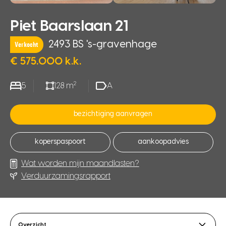
Piet Baarslaan 21
2493 BS 's-gravenhage
Verkocht
€ 575.000 k.k.
2
5
128 m
A
bezichtiging aanvragen
koperspaspoort
aankoopadvies
Wat worden mijn maandlasten?
Verduurzamingsrapport
Overzicht