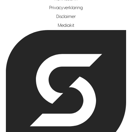
Privacyverklaring
hypotheekshop regio rotterdam
Disclaimer
hypotheekshop regio zoetermeer
Mediakit