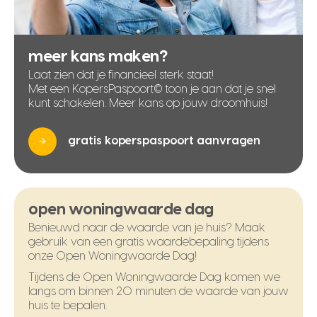
meer kans maken?
Laat zien dat je financieel sterk staat!
Met een KopersPaspoort© toon je aan dat je snel
kunt schakelen. Meer kans op jouw droomhuis!
gratis koperspaspoort aanvragen
open woningwaarde dag
Benieuwd naar de waarde van je huis? Maak
gebruik van een gratis waardebepaling tijdens
onze Open Woningwaarde Dag!
Tijdens de Open Woningwaarde Dag komen we
langs om binnen 20 minuten de waarde van jouw
huis te bepalen.