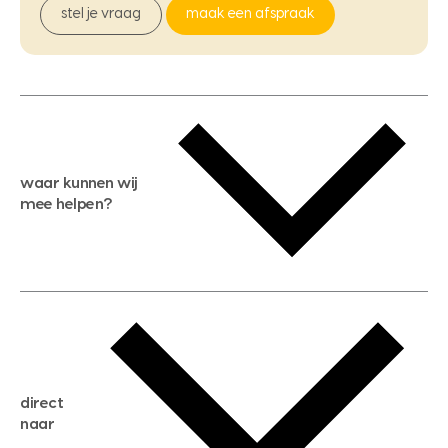
stel je vraag
maak een afspraak
waar kunnen wij
mee helpen?
gratis waardebepaling
gratis zoekservice
huis verkopen
direct
huis kopen
naar