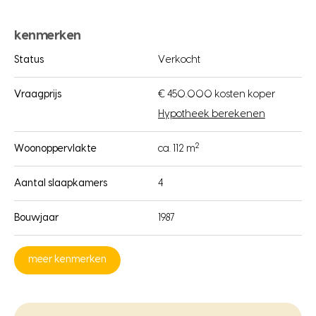
kenmerken
Status
Verkocht
Vraagprijs
€ 450.000 kosten koper
Hypotheek berekenen
2
Woonoppervlakte
ca. 112 m
Aantal slaapkamers
4
Bouwjaar
1987
meer kenmerken