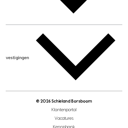
huis verhuren
huis huren
huis taxeren
woningwaarde berekenen
aankoopadvies
hypotheek berekenen
verkoopadvies
maximale hypotheek berekenen
hypotheekadvies
vestigingen
hypotheek bespaarcheck
nieuwbouwprojecten
gratis zoekprofiel aanmaken
bouwkundigekeuring
open taxatie dag
energielabel
open woningwaarde dag
nutsvoorziening
makelaar regio den haag
© 2026 Schieland Borsboom
makelaar regio rotterdam
Klantenportal
makelaar regio zoetermeer
Vacatures
hypotheekshop regio den haag
Kennisbank