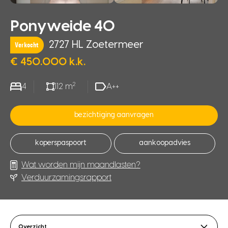
Ponyweide 40
2727 HL Zoetermeer
Verkocht
€ 450.000 k.k.
2
4
112 m
A++
bezichtiging aanvragen
koperspaspoort
aankoopadvies
Wat worden mijn maandlasten?
Verduurzamingsrapport
Overzicht