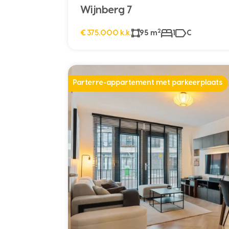
Wijnberg 7
2
€ 375.000 k.k.
95 m
1
C
Parterre-appartement met parkeerplaats