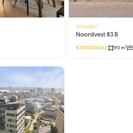
Schiedam
Noordvest 83 B
2
€ 700.000 k.k.
192 m