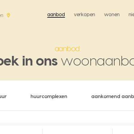
aanbod
verkopen
wonen
n
en
aanbod
oek in ons
woonaanb
uur
huurcomplexen
aankomend aan