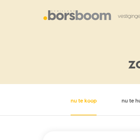
vestiging
z
nu te koop
nu te h