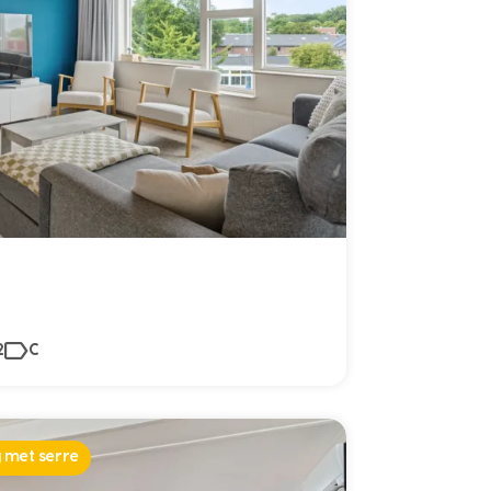
2
C
 met serre