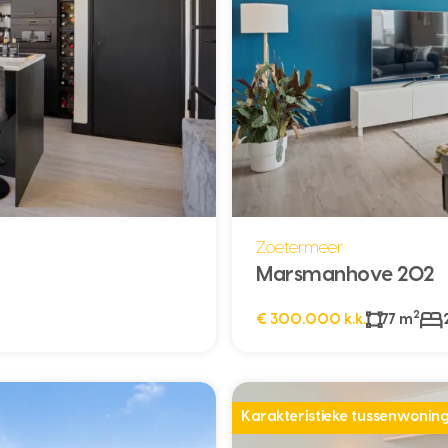
Zoetermeer
Marsmanhove 202
2
€ 300.000 k.k.
77 m
Karakteristieke tussenwoning