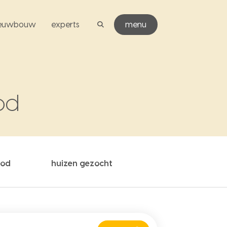
ieuwbouw
experts
menu
od
bod
huizen gezocht