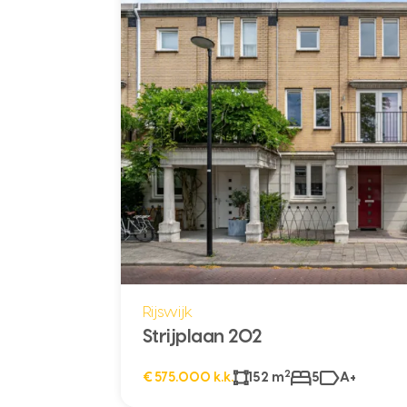
Rijswijk
Strijplaan 202
2
€ 575.000 k.k.
152 m
5
A+