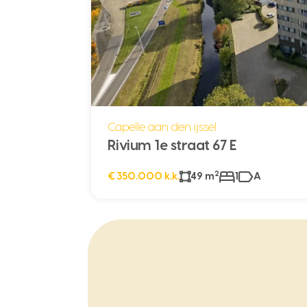
Capelle aan den ijssel
Rivium 1e straat 67 E
2
€ 350.000 k.k.
49 m
1
A