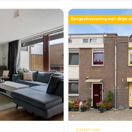
Eengezinswoning met diepe a
Zoetermeer