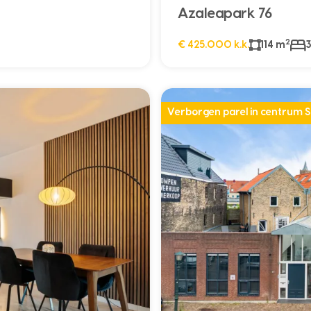
Azaleapark 76
2
€ 425.000 k.k.
114 m
3
Verborgen parel in centrum 