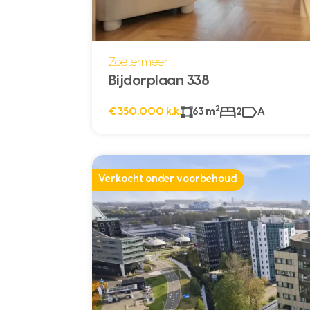
Zoetermeer
Bijdorplaan 338
2
€ 350.000 k.k.
63 m
2
A
Verkocht onder voorbehoud