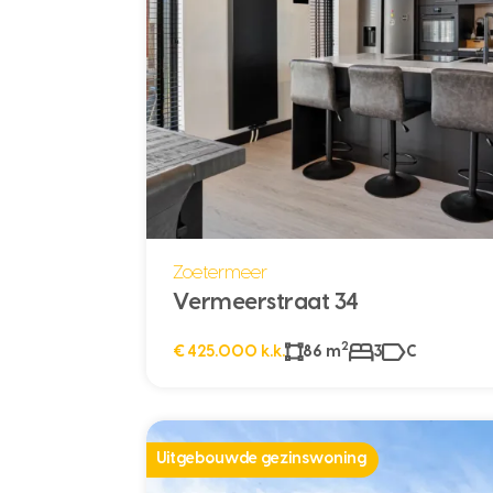
Zoetermeer
Vermeerstraat 34
2
€ 425.000 k.k.
86 m
3
C
Uitgebouwde gezinswoning