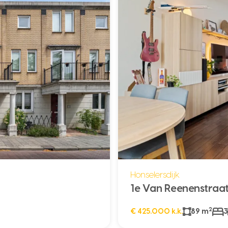
Honselersdijk
1e Van Reenenstraat
2
€ 425.000 k.k.
89 m
3