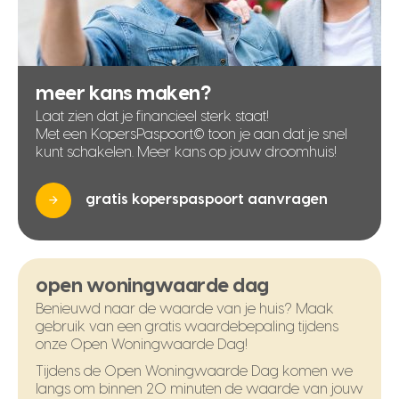
meer kans maken?
Laat zien dat je financieel sterk staat!
Met een KopersPaspoort© toon je aan dat je snel
kunt schakelen. Meer kans op jouw droomhuis!
gratis koperspaspoort aanvragen
open woningwaarde dag
Benieuwd naar de waarde van je huis? Maak
gebruik van een gratis waardebepaling tijdens
onze Open Woningwaarde Dag!
Tijdens de Open Woningwaarde Dag komen we
langs om binnen 20 minuten de waarde van jouw