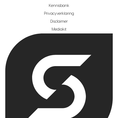
hypotheekshop regio den haag
Kennisbank
Privacyverklaring
hypotheekshop regio rotterdam
Disclaimer
hypotheekshop regio zoetermeer
Mediakit