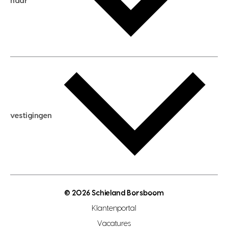
naar
huis verhuren
huis huren
huis taxeren
woningwaarde berekenen
aankoopadvies
hypotheek berekenen
verkoopadvies
maximale hypotheek berekenen
hypotheekadvies
vestigingen
hypotheek bespaarcheck
nieuwbouwprojecten
gratis zoekprofiel aanmaken
bouwkundigekeuring
open taxatie dag
energielabel
open woningwaarde dag
nutsvoorziening
makelaar regio den haag
© 2026 Schieland Borsboom
makelaar regio rotterdam
Klantenportal
makelaar regio zoetermeer
Vacatures