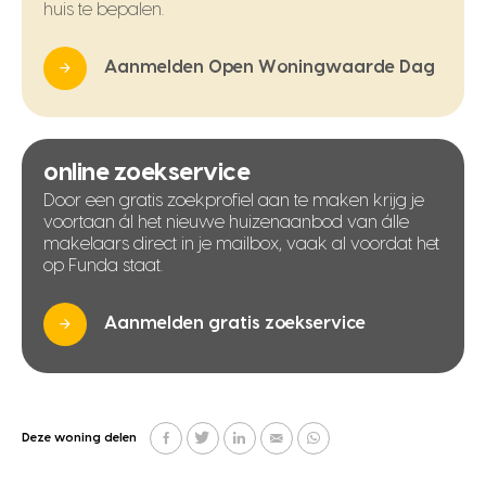
huis te bepalen.
Aanmelden Open Woningwaarde Dag
online zoekservice
Door een gratis zoekprofiel aan te maken krijg je
voortaan ál het nieuwe huizenaanbod van álle
makelaars direct in je mailbox, vaak al voordat het
op Funda staat.
Aanmelden gratis zoekservice
Deze woning delen