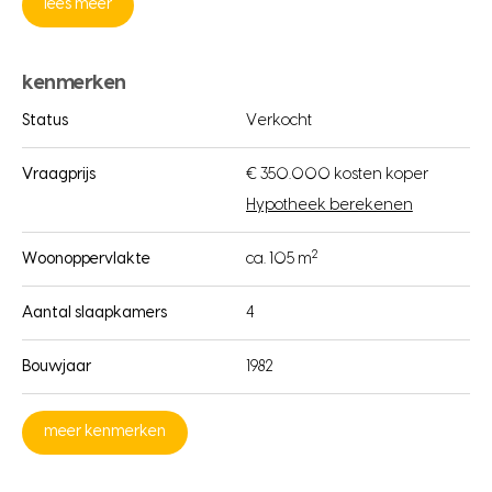
lees meer
kenmerken
Status
Verkocht
Vraagprijs
€ 350.000 kosten koper
Hypotheek berekenen
2
Woonoppervlakte
ca. 105 m
Aantal slaapkamers
4
Bouwjaar
1982
meer kenmerken