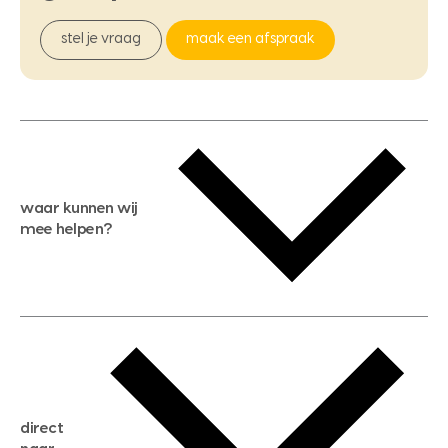
stel je vraag
maak een afspraak
waar kunnen wij
mee helpen?
gratis waardebepaling
gratis zoekservice
huis verkopen
direct
huis kopen