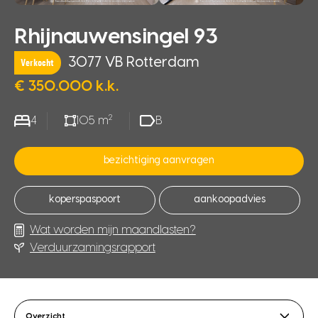
Rhijnauwensingel 93
3077 VB Rotterdam
Verkocht
€ 350.000 k.k.
2
4
105 m
B
bezichtiging aanvragen
koperspaspoort
aankoopadvies
Wat worden mijn maandlasten?
Verduurzamingsrapport
Overzicht