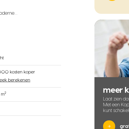
moderne…
ht
000 kosten koper
eek berekenen
meer 
2
9 m
Laat zien dat
Met een Kope
kunt schake
gra