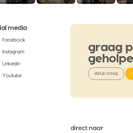
ial media
Facebook
graag
p
Instagram
geholp
Linkedin
stel je vraag
Youtube
direct naar