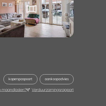
koperspaspoort
aankoopadvies
n maandlasten?
Verduurzamingsrapport