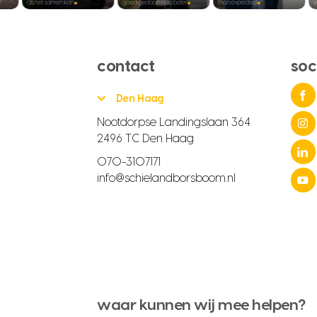
contact
soc
Den Haag
Nootdorpse Landingslaan 364
2496 TC Den Haag
070-3107171
info@schielandborsboom.nl
waar kunnen wij mee helpen?