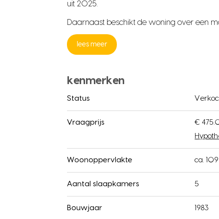
uit 2025.
Daarnaast beschikt de woning over een 
lees meer
kenmerken
Status
Verkoc
Vraagprijs
€ 475.
Hypoth
Woonoppervlakte
ca. 10
Aantal slaapkamers
5
Bouwjaar
1983