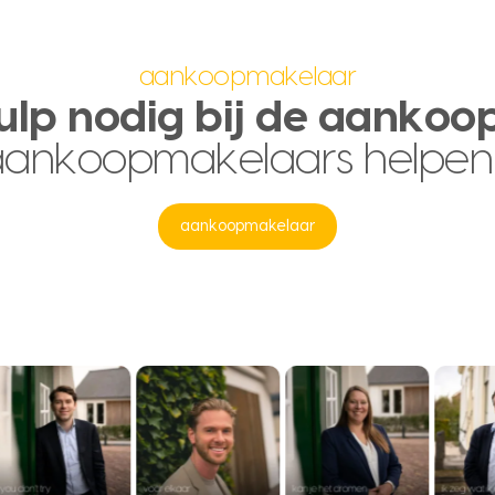
aankoopmakelaar
ulp nodig bij de aankoo
aankoopmakelaars helpen
aankoopmakelaar