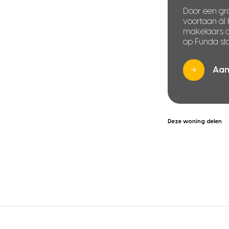
Door een gra
voortaan ál
makelaars di
op Funda sta
Aan
Deze woning delen