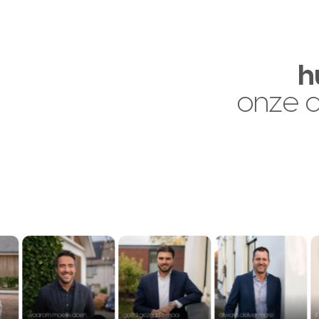
h
onze 