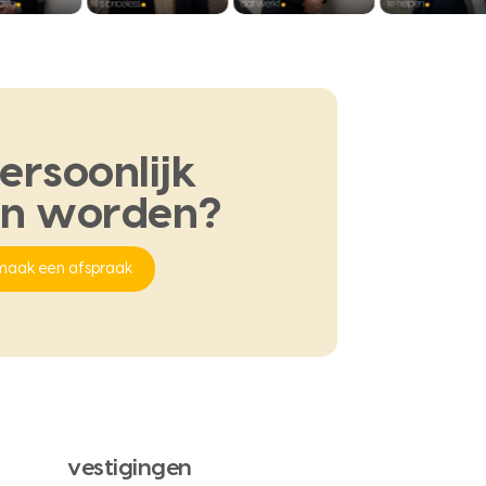
ersoonlijk
en
worden?
maak een afspraak
vestigingen