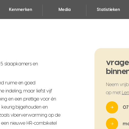
Kenmerken
Media
Statistieken
vrage
 5 slaapkamers en
binnen
nd ruime en goed
Neem vrijbl
indeling, maar liefst vijf
op met
Len
ing en een prettige voor én
n keurig bijgehouden en
07
 zoals vloerverwarming op de
en een nieuwe HR-combiketel
ma