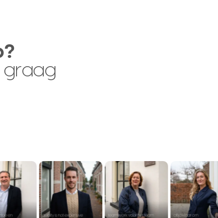
p?
 graag