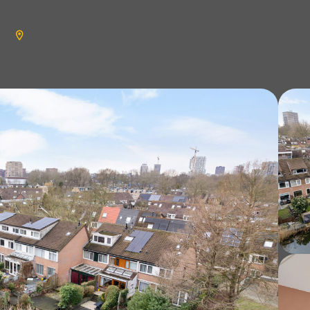
aanbod
verkopen
wonen
n
en