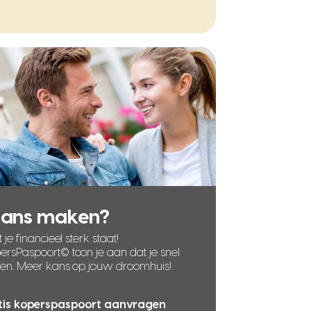
kans maken?
 je financieel sterk staat!
rsPaspoort© toon je aan dat je snel
len. Meer kans op jouw droomhuis!
tis koperspaspoort aanvragen