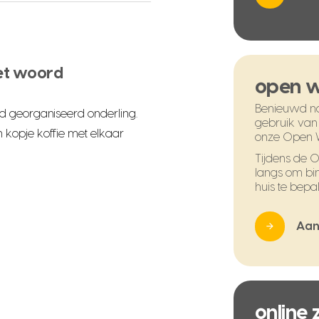
et woord
open 
Benieuwd na
d georganiseerd onderling.
gebruik van
kopje koffie met elkaar
onze Open 
Tijdens de
langs om bi
huis te bepal
Aan
online