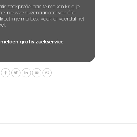
tis zoekprofiel aan te maken krijg je
 het nieuwe huizenaanbod van álle
rect in je mailbox, vaak al voordat het
at.
melden gratis zoekservice