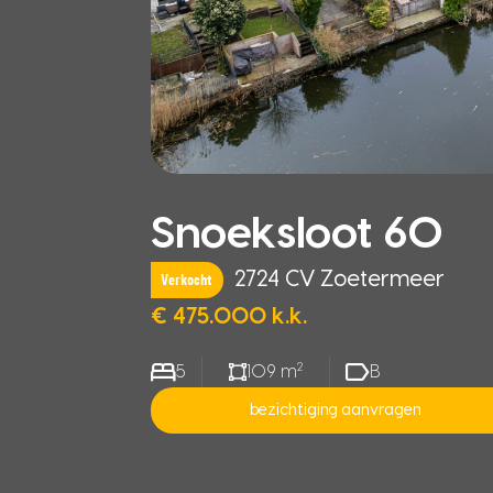
Snoeksloot 60
2724 CV Zoetermeer
Verkocht
€ 475.000 k.k.
2
5
109 m
B
bezichtiging aanvragen