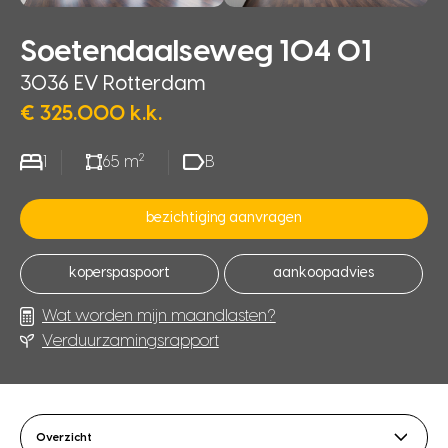
Soetendaalseweg 104 01
3036 EV Rotterdam
€ 325.000 k.k.
2
1
65 m
B
bezichtiging aanvragen
koperspaspoort
aankoopadvies
Wat worden mijn maandlasten?
Verduurzamingsrapport
Overzicht