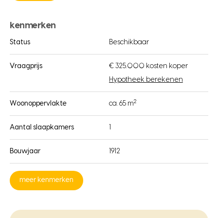
kenmerken
Status
Beschikbaar
Vraagprijs
€ 325.000 kosten koper
Hypotheek berekenen
2
Woonoppervlakte
ca. 65 m
Aantal slaapkamers
1
Bouwjaar
1912
meer kenmerken