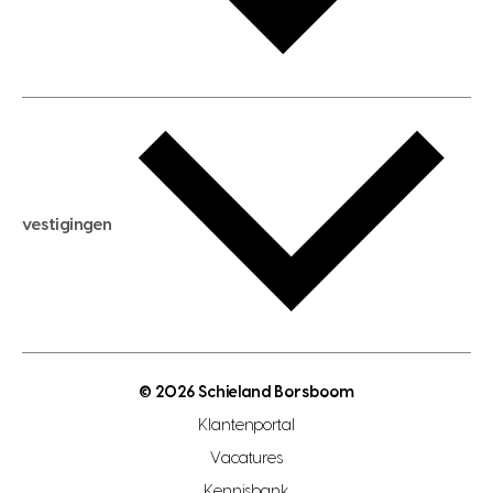
huis verhuren
huis huren
huis taxeren
woningwaarde berekenen
aankoopadvies
hypotheek berekenen
verkoopadvies
maximale hypotheek berekenen
hypotheekadvies
vestigingen
hypotheek bespaarcheck
nieuwbouwprojecten
gratis zoekprofiel aanmaken
bouwkundigekeuring
open taxatie dag
energielabel
open woningwaarde dag
nutsvoorziening
makelaar regio den haag
© 2026 Schieland Borsboom
makelaar regio rotterdam
Klantenportal
makelaar regio zoetermeer
Vacatures
hypotheekshop regio den haag
Kennisbank