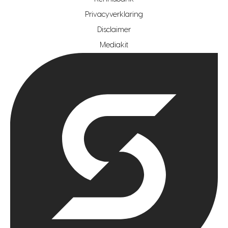
Privacyverklaring
hypotheekshop regio rotterdam
Disclaimer
hypotheekshop regio zoetermeer
Mediakit