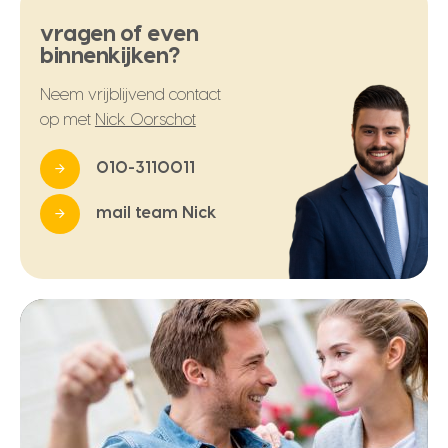
vragen of even
binnenkijken?
Neem vrijblijvend contact
op met
Nick Oorschot
010-3110011
mail team Nick