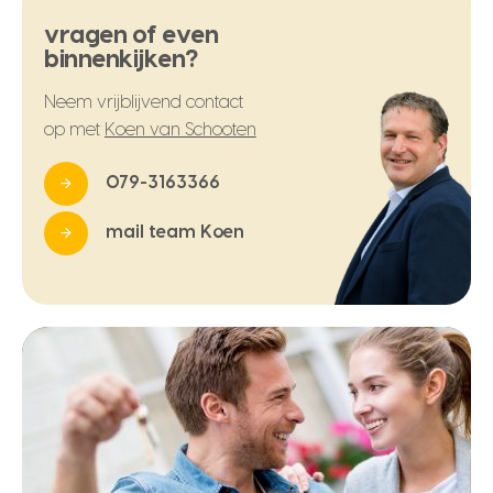
vragen of even
binnenkijken?
Neem vrijblijvend contact
op met
Koen van Schooten
079-3163366
mail team Koen