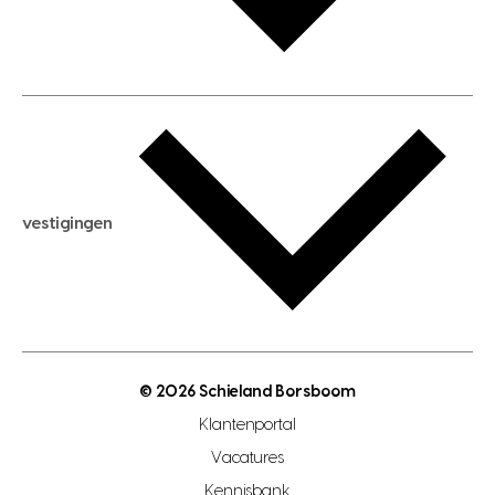
huis verhuren
huis huren
huis taxeren
woningwaarde berekenen
aankoopadvies
hypotheek berekenen
verkoopadvies
maximale hypotheek berekenen
hypotheekadvies
vestigingen
hypotheek bespaarcheck
nieuwbouwprojecten
gratis zoekprofiel aanmaken
bouwkundigekeuring
open taxatie dag
energielabel
open woningwaarde dag
nutsvoorziening
makelaar regio den haag
© 2026 Schieland Borsboom
makelaar regio rotterdam
Klantenportal
makelaar regio zoetermeer
Vacatures
hypotheekshop regio den haag
Kennisbank