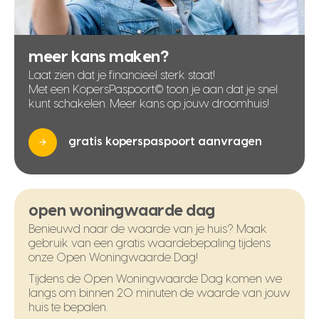
meer kans maken?
Laat zien dat je financieel sterk staat!
Met een KopersPaspoort© toon je aan dat je snel
kunt schakelen. Meer kans op jouw droomhuis!
gratis koperspaspoort aanvragen
open woningwaarde dag
Benieuwd naar de waarde van je huis? Maak
gebruik van een gratis waardebepaling tijdens
onze Open Woningwaarde Dag!
Tijdens de Open Woningwaarde Dag komen we
langs om binnen 20 minuten de waarde van jouw
huis te bepalen.