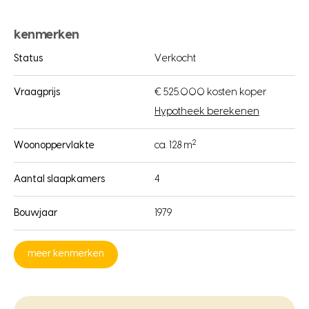
kenmerken
Status
Verkocht
Vraagprijs
€ 525.000 kosten koper
Hypotheek berekenen
2
Woonoppervlakte
ca. 128 m
Aantal slaapkamers
4
Bouwjaar
1979
meer kenmerken