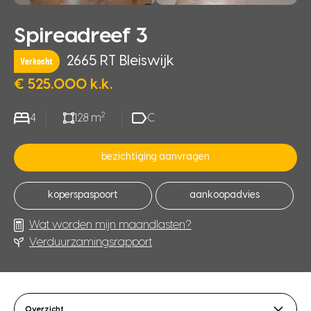
Spireadreef 3
2665 RT Bleiswijk
Verkocht
€ 525.000 k.k.
2
4
128 m
C
bezichtiging aanvragen
koperspaspoort
aankoopadvies
Wat worden mijn maandlasten?
Verduurzamingsrapport
Overzicht