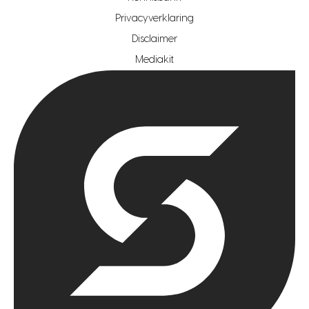
Privacyverklaring
hypotheekshop regio rotterdam
Disclaimer
hypotheekshop regio zoetermeer
Mediakit