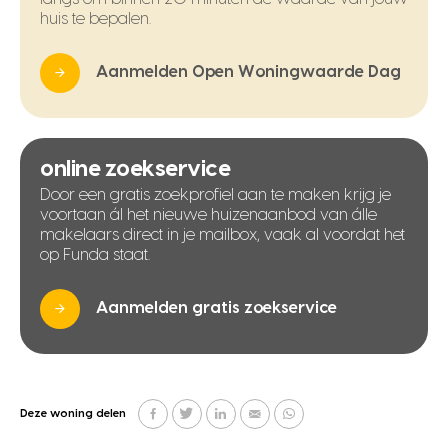
huis te bepalen.
Aanmelden Open Woningwaarde Dag
online zoekservice
Door een gratis zoekprofiel aan te maken krijg je
voortaan ál het nieuwe huizenaanbod van álle
makelaars direct in je mailbox, vaak al voordat het
op Funda staat.
Aanmelden gratis zoekservice
Deze woning delen