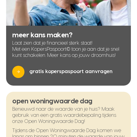
meer kans maken?
Laat zien dat je financieel sterk staat!
Met een KopersPaspoort© toon je aan dat je snel
kunt schakelen. Meer kans op jouw droomhuis!
gratis koperspaspoort aanvragen
open woningwaarde dag
Benieuwd naar de waarde van je huis? Maak
gebruik van een gratis waardebepaling tijdens
onze Open Woningwaarde Dag!
Tijdens de Open Woningwaarde Dag komen we
langs om binnen 20 minuten de waarde van jouw