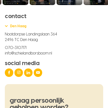
contact
Den Haag
Nootdorpse Landingslaan 364
2496 TC Den Haag
070-3107171
info@schielandborsboom.nl
social media
graag
persoonlijk
geholpen
worden?