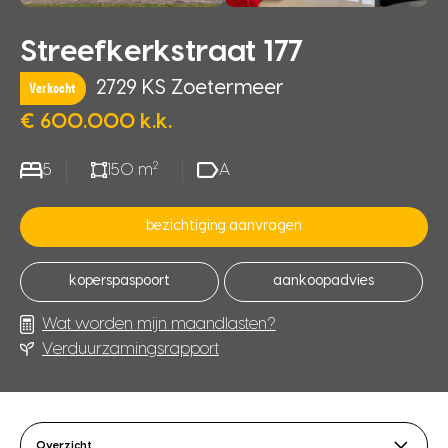
Streefkerkstraat 177
2729 KS Zoetermeer
Verkocht
€ 600.000 k.k.
2
5
150 m
A
bezichtiging aanvragen
koperspaspoort
aankoopadvies
Wat worden mijn maandlasten?
Verduurzamingsrapport
Overzicht