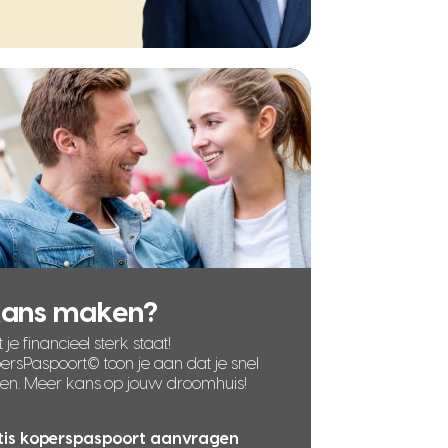
kans maken?
 je financieel sterk staat!
rsPaspoort© toon je aan dat je snel
len. Meer kans op jouw droomhuis!
tis koperspaspoort aanvragen