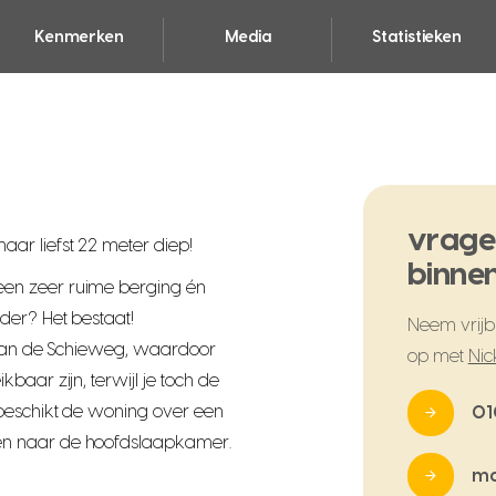
Kenmerken
Media
Statistieken
vrage
r liefst 22 meter diep!
binnen
en zeer ruime berging én
der? Het bestaat!
Neem vrijbl
t van de Schieweg, waardoor
op met
Nic
baar zijn, terwijl je toch de
 beschikt de woning over een
01
en naar de hoofdslaapkamer.
ma