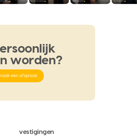
ersoonlijk
en
worden?
maak een afspraak
vestigingen