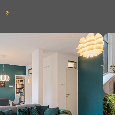
aanbod
verkopen
wonen
n
en