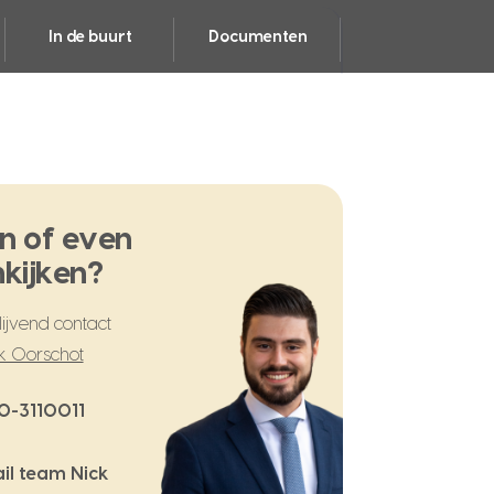
In de buurt
Documenten
n of even
kijken?
ijvend contact
k Oorschot
0-3110011
il team Nick