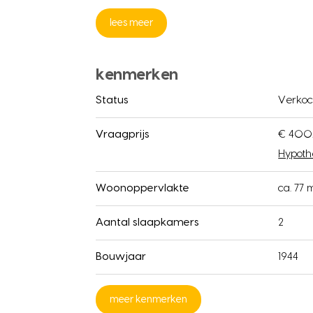
lees meer
kenmerken
Status
Verkoc
Vraagprijs
€ 400.
Hypoth
Woonoppervlakte
ca. 77 
Aantal slaapkamers
2
Bouwjaar
1944
meer kenmerken