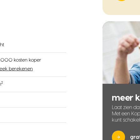
ht
000 kosten koper
eek berekenen
2
m
meer 
Laat zien dat
Met een Kope
kunt schake
gra