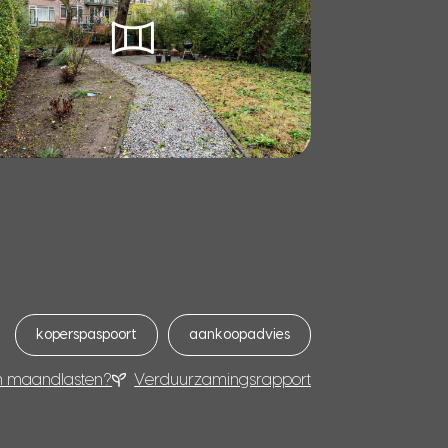
koperspaspoort
aankoopadvies
n maandlasten?
Verduurzamingsrapport