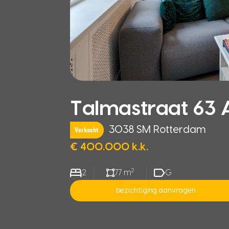
Talmastraat 63 
3038 SM Rotterdam
Verkocht
€ 400.000 k.k.
2
2
77 m
G
bezichtiging aanvragen