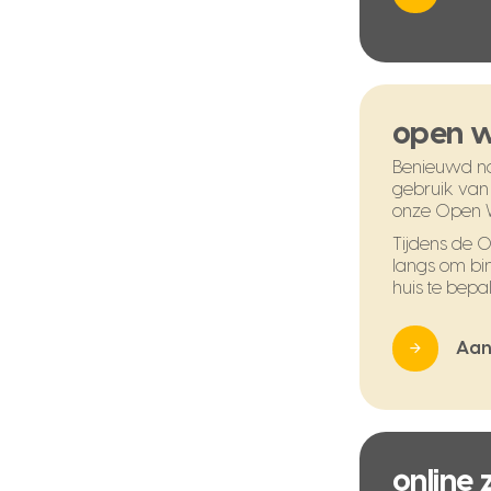
open 
Benieuwd na
gebruik van
onze Open 
Tijdens de
langs om bi
huis te bepal
Aan
online