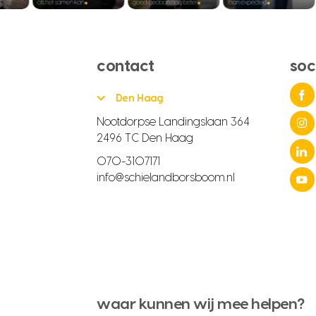
contact
soc
Den Haag
Nootdorpse Landingslaan 364
2496 TC Den Haag
070-3107171
info@schielandborsboom.nl
waar kunnen wij mee helpen?