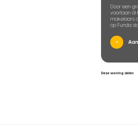
Door een gra
voortaan ál
makelaars di
op Funda sta
Aan
Deze woning delen