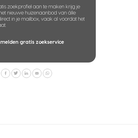
tis zoekprofiel aan te maken krijg je
 het nieuwe huizenaanbod van álle
rect in je mailbox, vaak al voordat het
at.
melden gratis zoekservice