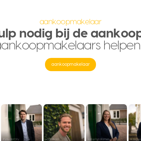
aankoopmakelaar
ulp nodig bij de aankoo
aankoopmakelaars helpen
aankoopmakelaar