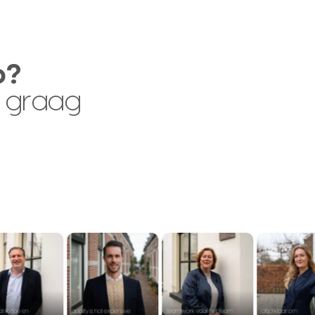
p?
 graag