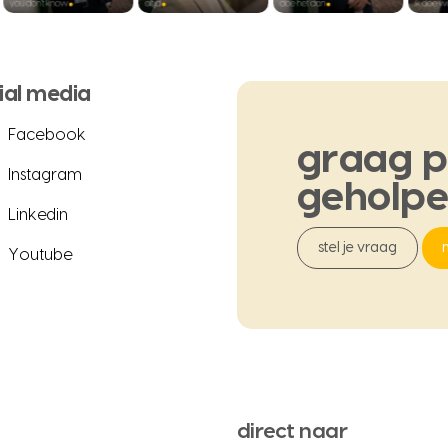
ial media
Facebook
graag
p
Instagram
geholp
Linkedin
stel je vraag
Youtube
direct naar