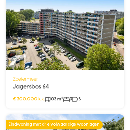
Zoetermeer
Jagersbos 64
2
€ 300.000 k.k.
103 m
3
B
Eindwoning met drie volwaardige woonlagen