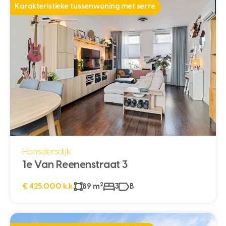
Karakteristieke tussenwoning met serre
Honselersdijk
1e Van Reenenstraat 3
2
€ 425.000 k.k.
89 m
3
B