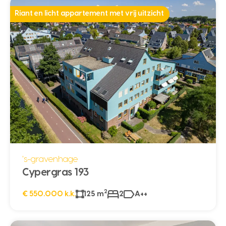
Riant en licht appartement met vrij uitzicht
's-gravenhage
Cypergras 193
2
€ 550.000 k.k.
125 m
2
A++