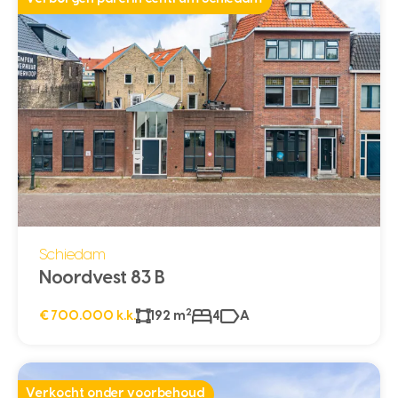
Schiedam
Noordvest 83 B
2
€ 700.000 k.k.
192 m
4
A
Verkocht onder voorbehoud