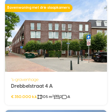
Bovenwoning met drie slaapkamers
's-gravenhage
Drebbelstraat 4 A
2
€ 350.000 k.k.
105 m
2
A