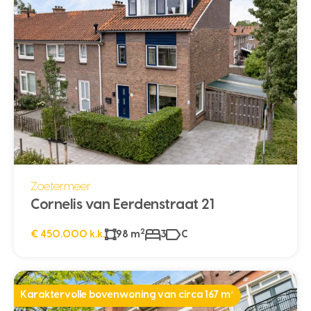
Zoetermeer
Cornelis van Eerdenstraat 21
2
€ 450.000 k.k.
98 m
3
C
Karaktervolle bovenwoning van circa 167 m²