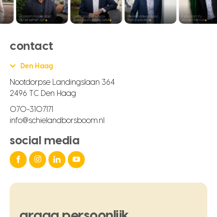
contact
Den Haag
Nootdorpse Landingslaan 364
2496 TC Den Haag
070-3107171
info@schielandborsboom.nl
social media
graag
persoonlijk