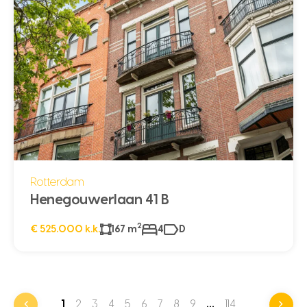
Rotterdam
Henegouwerlaan 41 B
2
€ 525.000 k.k.
167 m
4
D
1
2
3
4
5
6
7
8
9
…
114