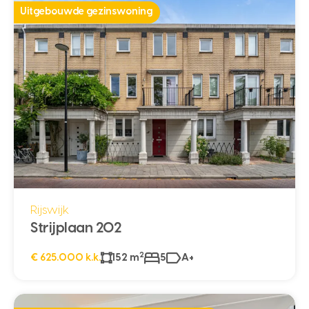
Uitgebouwde gezinswoning
Rijswijk
Strijplaan 202
2
€ 625.000 k.k.
152 m
5
A+