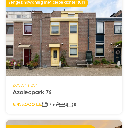
Eengezinswoning met diepe achtertuin
Zoetermeer
Azaleapark 76
2
€ 425.000 k.k.
114 m
3
B