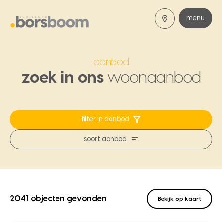
menu
aanbod
zoek in ons
woonaanbod
filter in aanbod
soort aanbod
2041 objecten gevonden
Bekijk op kaart