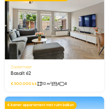
Zoetermeer
Basalt 62
2
€ 500.000 k.k.
112 m
4
B
4-kamer appartement met ruim balkon