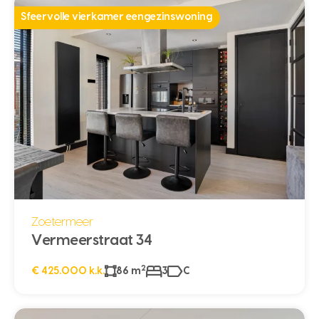
Sfeervolle vierkamer eengezinswoning
Zoetermeer
Vermeerstraat 34
2
€ 425.000 k.k.
86 m
3
C