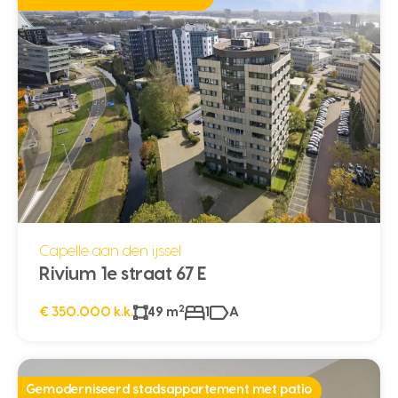
Capelle aan den ijssel
Rivium 1e straat 67 E
2
€ 350.000 k.k.
49 m
1
A
Gemoderniseerd stadsappartement met patio