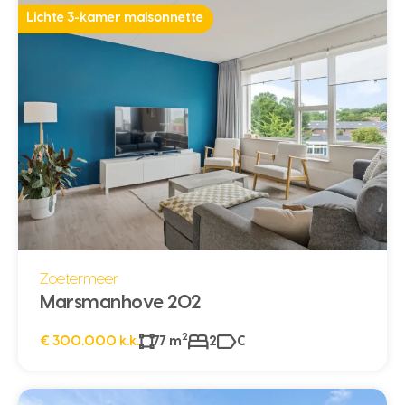
Lichte 3-kamer maisonnette
Zoetermeer
Marsmanhove 202
2
€ 300.000 k.k.
77 m
2
C