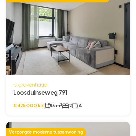
's-gravenhage
Loosduinseweg 791
2
€ 425.000 k.k.
88 m
2
A
Verzorgde moderne tussenwoning