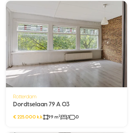
Rotterdam
Dordtselaan 79 A 03
2
€ 225.000 k.k.
99 m
3
D