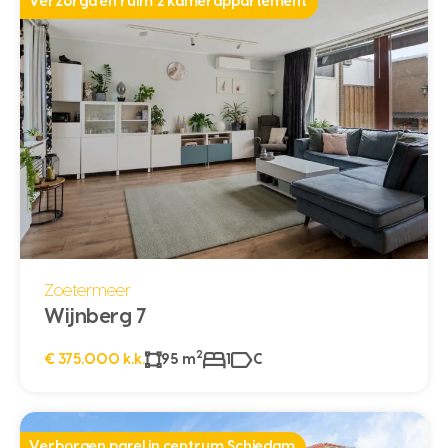
Verzorgd en ruim 2 kamerappartement
Zoetermeer
Wijnberg 7
2
€ 375.000 k.k.
95 m
1
C
Verborgen parel in centrum Schiedam