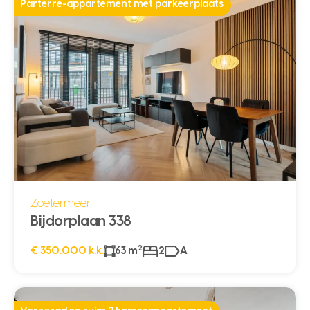
Parterre-appartement met parkeerplaats
Zoetermeer
Bijdorplaan 338
2
€ 350.000 k.k.
63 m
2
A