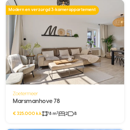
Modern en verzorgd 3-kamerappartement
Zoetermeer
Marsmanhove 78
2
€ 325.000 k.k.
78 m
2
B