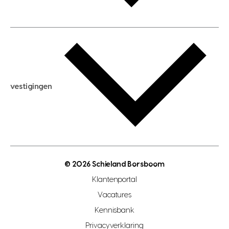
huis huren
huis taxeren
woningwaarde berekenen
aankoopadvies
hypotheek berekenen
verkoopadvies
maximale hypotheek berekenen
hypotheekadvies
vestigingen
hypotheek bespaarcheck
nieuwbouwprojecten
gratis zoekprofiel aanmaken
bouwkundigekeuring
open taxatie dag
energielabel
open woningwaarde dag
nutsvoorziening
makelaar regio den haag
© 2026 Schieland Borsboom
makelaar regio rotterdam
Klantenportal
makelaar regio zoetermeer
Vacatures
hypotheekshop regio den haag
Kennisbank
Privacyverklaring