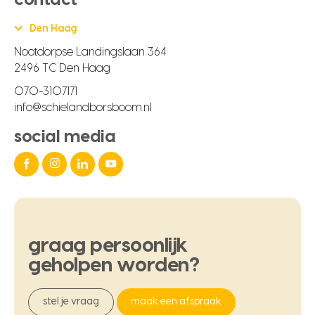
Den Haag
Nootdorpse Landingslaan 364
2496 TC Den Haag
070-3107171
info@schielandborsboom.nl
social media
graag
persoonlijk
geholpen
worden?
stel je vraag
maak een afspraak