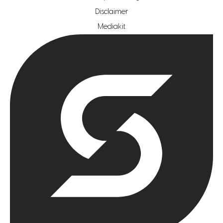
hypotheekshop regio rotterdam
Disclaimer
hypotheekshop regio zoetermeer
Mediakit