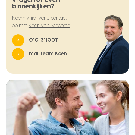
binnenkijken?
Neem vrijblijvend contact
op met
Koen van Schooten
010-3110011
mail team Koen