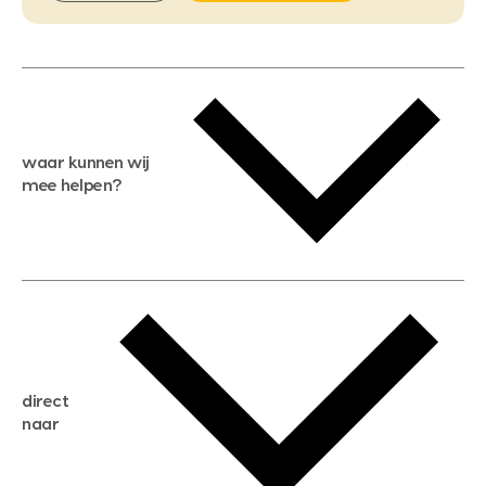
waar kunnen wij
mee helpen?
gratis waardebepaling
gratis zoekservice
huis verkopen
direct
huis kopen
naar
huis verhuren