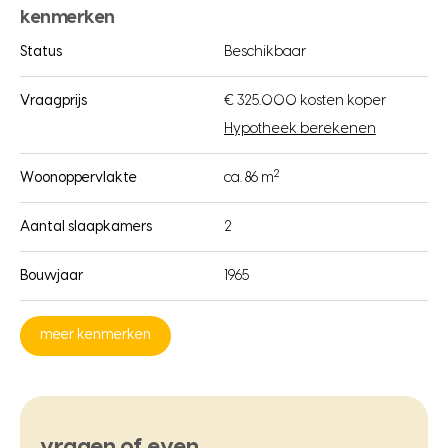
kenmerken
Status
Beschikbaar
Vraagprijs
€ 325.000 kosten koper
Hypotheek berekenen
2
Woonoppervlakte
ca. 86 m
Aantal slaapkamers
2
Bouwjaar
1965
meer kenmerken
vragen of even