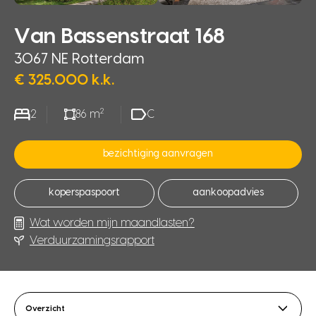
Van Bassenstraat 168
3067 NE Rotterdam
€ 325.000 k.k.
2
2
86 m
C
bezichtiging aanvragen
koperspaspoort
aankoopadvies
Wat worden mijn maandlasten?
Verduurzamingsrapport
Overzicht