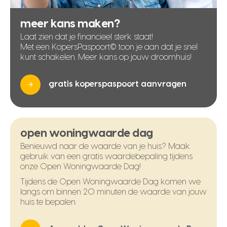
meer kans maken?
Laat zien dat je financieel sterk staat!
Met een KopersPaspoort© toon je aan dat je snel
kunt schakelen. Meer kans op jouw droomhuis!
gratis koperspaspoort aanvragen
open woningwaarde dag
Benieuwd naar de waarde van je huis? Maak
gebruik van een gratis waardebepaling tijdens
onze Open Woningwaarde Dag!
Tijdens de Open Woningwaarde Dag komen we
langs om binnen 20 minuten de waarde van jouw
huis te bepalen.