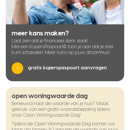
meer kans maken?
Laat zien dat je financieel sterk staat!
Met een KopersPaspoort© toon je aan dat je snel
kunt schakelen. Meer kans op jouw droomhuis!
gratis koperspaspoort aanvragen
open woningwaarde dag
Benieuwd naar de waarde van je huis? Maak
gebruik van een gratis waardebepaling tijdens
onze Open Woningwaarde Dag!
Tijdens de Open Woningwaarde Dag komen we
langs om binnen 20 minuten de waarde van jouw