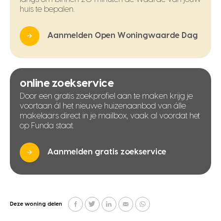
huis te bepalen.
Aanmelden Open Woningwaarde Dag
online zoekservice
Door een gratis zoekprofiel aan te maken krijg je
voortaan ál het nieuwe huizenaanbod van álle
makelaars direct in je mailbox, vaak al voordat het
op Funda staat.
Aanmelden gratis zoekservice
Deze woning delen