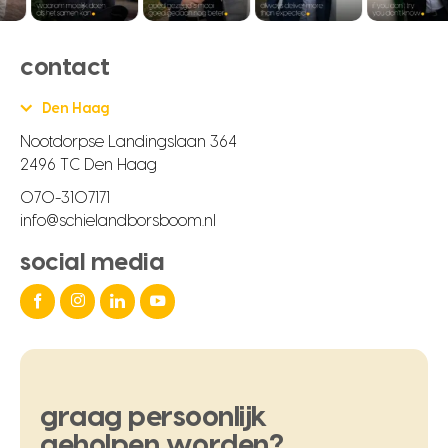
contact
Den Haag
Nootdorpse Landingslaan 364
2496 TC Den Haag
070-3107171
info@schielandborsboom.nl
social media
graag
persoonlijk
geholpen
worden?