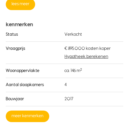
lees meer
kenmerken
Status
Verkocht
Vraagprijs
€ 895.000 kosten koper
Hypotheek berekenen
2
Woonoppervlakte
ca. 146 m
Aantal slaapkamers
4
Bouwjaar
2017
meer kenmerken