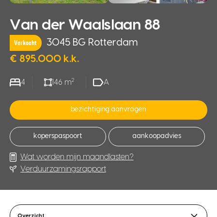
Van der Waalslaan 88
3045 BG Rotterdam
Verkocht
€ 895.000 k.k.
2
4
146 m
A
bezichtiging aanvragen
koperspaspoort
aankoopadvies
Wat worden mijn maandlasten?
Verduurzamingsrapport
Overzicht