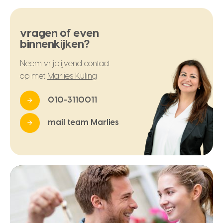
vragen of even
binnenkijken?
Neem vrijblijvend contact
op met
Marlies Kuling
010-3110011
mail team Marlies