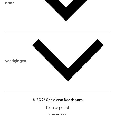
huis kopen
naar
huis verhuren
huis huren
huis taxeren
woningwaarde berekenen
aankoopadvies
hypotheek berekenen
verkoopadvies
maximale hypotheek berekenen
hypotheekadvies
vestigingen
hypotheek bespaarcheck
nieuwbouwprojecten
gratis zoekprofiel aanmaken
bouwkundigekeuring
open taxatie dag
energielabel
open woningwaarde dag
nutsvoorziening
makelaar regio den haag
© 2026 Schieland Borsboom
makelaar regio rotterdam
Klantenportal
makelaar regio zoetermeer