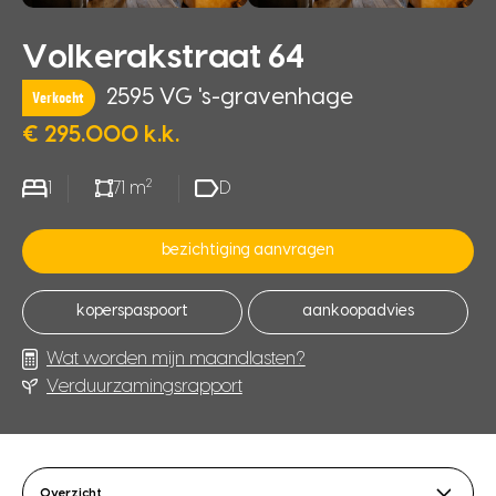
Volkerakstraat 64
2595 VG 's-gravenhage
Verkocht
€ 295.000 k.k.
2
1
71 m
D
bezichtiging aanvragen
koperspaspoort
aankoopadvies
Wat worden mijn maandlasten?
Verduurzamingsrapport
Overzicht