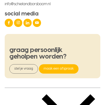
info@schielandborsboom.nl
social media
graag
persoonlijk
geholpen
worden?
stel je vraag
maak een afspraak