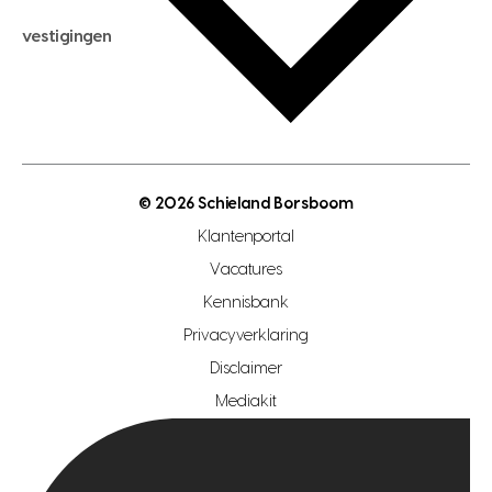
maximale hypotheek berekenen
hypotheekadvies
vestigingen
hypotheek bespaarcheck
nieuwbouwprojecten
gratis zoekprofiel aanmaken
bouwkundigekeuring
open taxatie dag
energielabel
open woningwaarde dag
nutsvoorziening
makelaar regio den haag
© 2026 Schieland Borsboom
makelaar regio rotterdam
Klantenportal
makelaar regio zoetermeer
Vacatures
hypotheekshop regio den haag
Kennisbank
Privacyverklaring
hypotheekshop regio rotterdam
Disclaimer
hypotheekshop regio zoetermeer
Mediakit