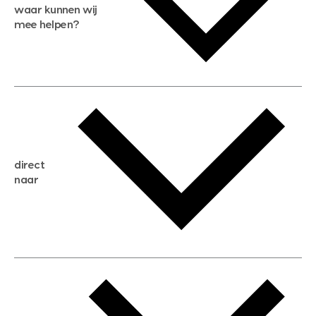
waar kunnen wij
mee helpen?
gratis waardebepaling
gratis zoekservice
huis verkopen
direct
huis kopen
naar
huis verhuren
huis huren
huis taxeren
woningwaarde berekenen
aankoopadvies
hypotheek berekenen
verkoopadvies