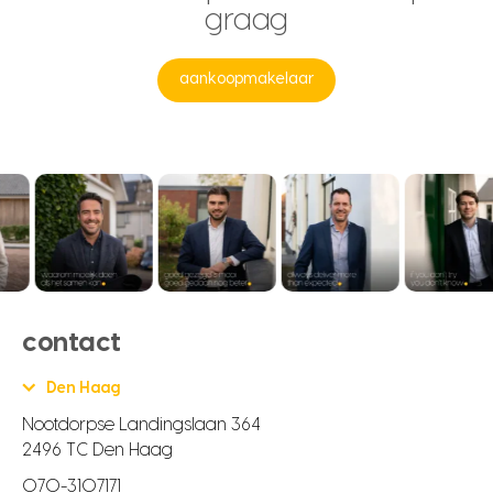
graag
aankoopmakelaar
contact
Den Haag
Nootdorpse Landingslaan 364
2496 TC Den Haag
070-3107171