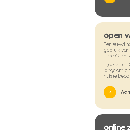
open 
Benieuwd na
gebruik van
onze Open 
Tijdens de
langs om bi
huis te bepal
Aan
online