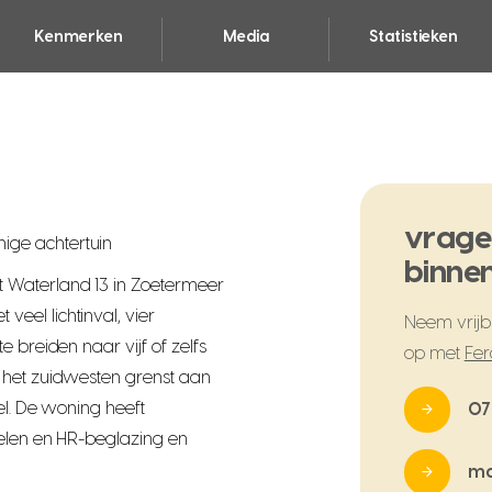
Kenmerken
Media
Statistieken
vrage
ge achtertuin
binnen
 Waterland 13 in Zoetermeer
eel lichtinval, vier
Neem vrijbl
 breiden naar vijf of zelfs
op met
Fer
 het zuidwesten grenst aan
oel. De woning heeft
07
nelen en HR-beglazing en
ma