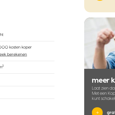
ht
000 kosten koper
eek berekenen
2
 m
meer 
Laat zien dat
Met een Kope
kunt schake
gra