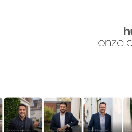
h
onze 