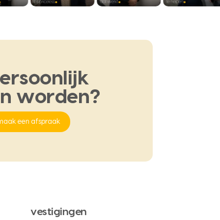
ersoonlijk
en
worden?
maak een afspraak
vestigingen