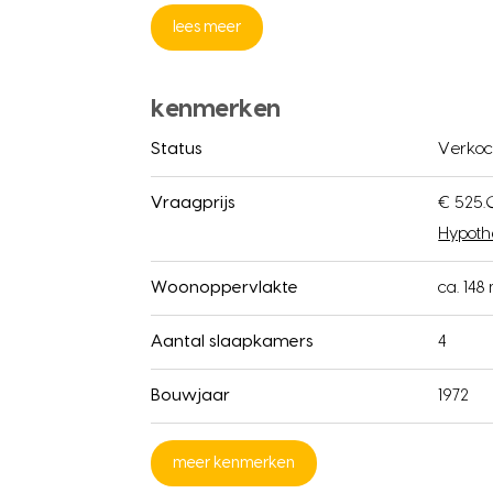
lees meer
kenmerken
Status
Verkoc
Vraagprijs
€ 525.
Hypoth
Woonoppervlakte
ca. 148
Aantal slaapkamers
4
Bouwjaar
1972
meer kenmerken