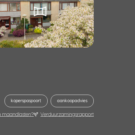
koperspaspoort
aankoopadvies
n maandlasten?
Verduurzamingsrapport