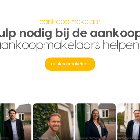
aankoopmakelaar
ulp nodig bij de aankoo
aankoopmakelaars helpen
aankoopmakelaar