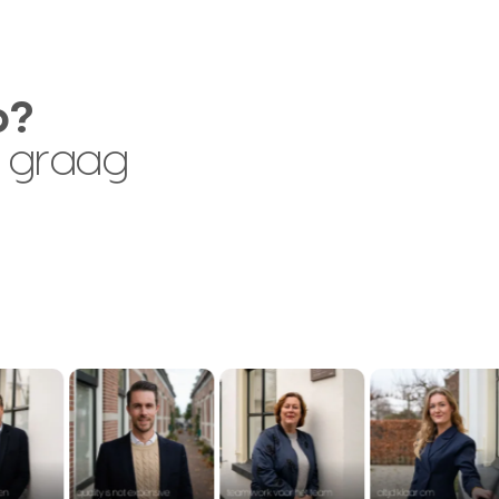
p?
 graag