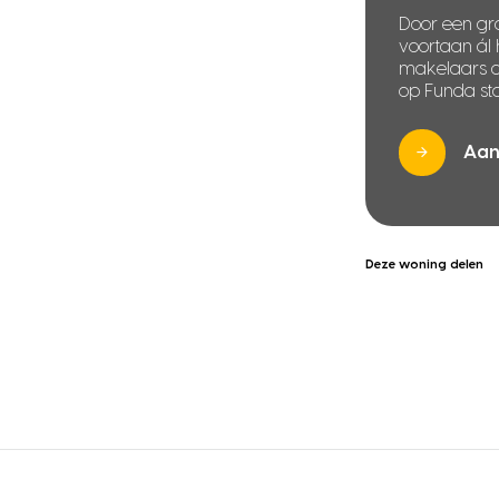
Door een gra
voortaan ál
makelaars di
op Funda sta
Aan
Deze woning delen