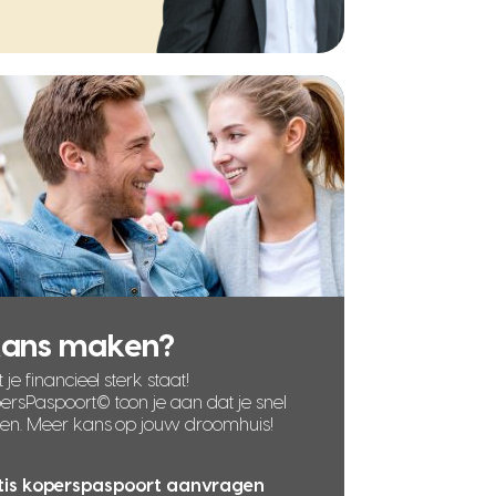
kans maken?
 je financieel sterk staat!
rsPaspoort© toon je aan dat je snel
len. Meer kans op jouw droomhuis!
tis koperspaspoort aanvragen