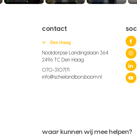
contact
soc
Den Haag
Nootdorpse Landingslaan 364
2496 TC Den Haag
070-3107171
info@schielandborsboom.nl
waar kunnen wij mee helpen?