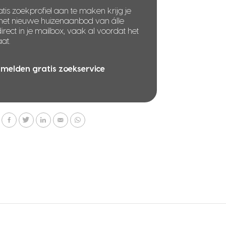
tis zoekprofiel aan te maken krijg je
 het nieuwe huizenaanbod van álle
rect in je mailbox, vaak al voordat het
at.
melden gratis zoekservice