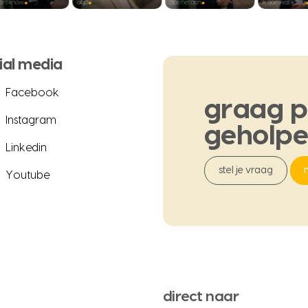
ial media
Facebook
graag
p
Instagram
geholp
Linkedin
stel je vraag
Youtube
direct naar