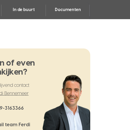
In de buurt
Documenten
n of even
kijken?
ijvend contact
di Bennemeer
9-3163366
il team Ferdi