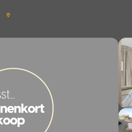
aanbod
verkopen
wonen
n
en