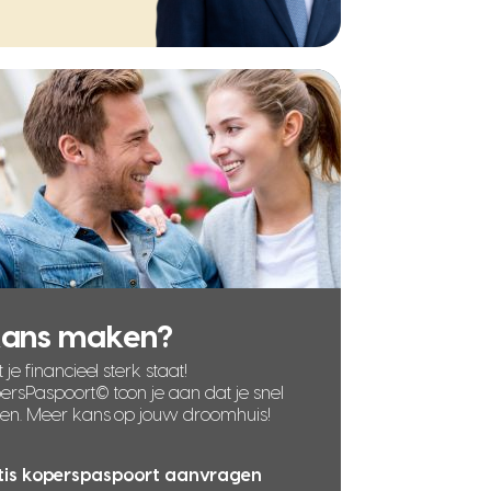
kans maken?
 je financieel sterk staat!
rsPaspoort© toon je aan dat je snel
len. Meer kans op jouw droomhuis!
tis koperspaspoort aanvragen