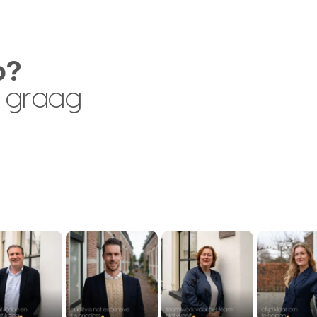
p?
 graag