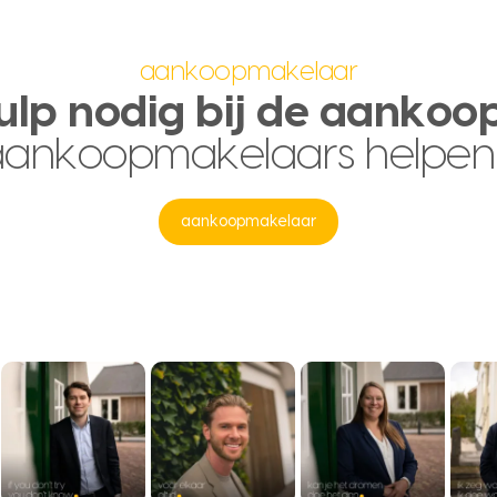
aankoopmakelaar
ulp nodig bij de aankoo
aankoopmakelaars helpen
aankoopmakelaar