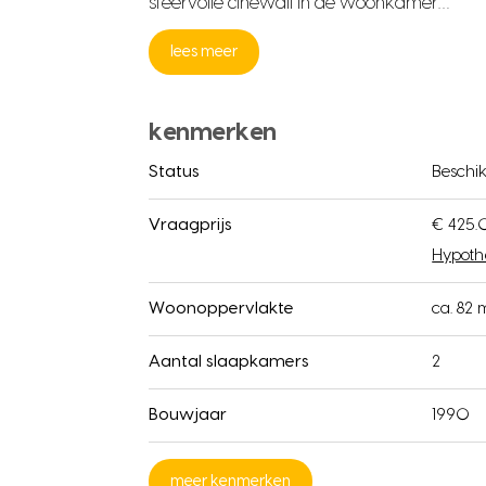
sfeervolle cinewall in de woonkamer…
lees meer
kenmerken
Status
Beschi
Vraagprijs
€ 425.
Hypoth
Woonoppervlakte
ca. 82 
Aantal slaapkamers
2
Bouwjaar
1990
meer kenmerken