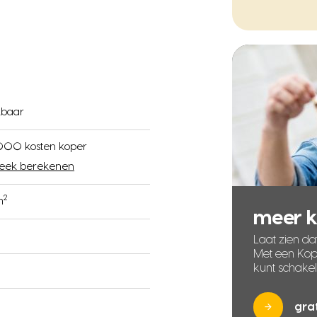
kbaar
000 kosten koper
eek berekenen
2
m
meer 
Laat zien dat
Met een Kope
kunt schake
gra