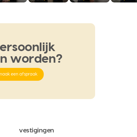
ersoonlijk
en
worden?
maak een afspraak
vestigingen