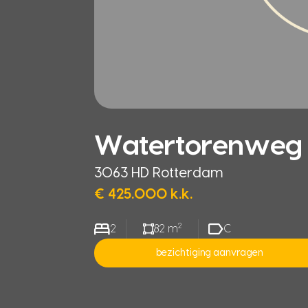
Watertorenweg
3063 HD Rotterdam
€ 425.000 k.k.
2
2
82 m
C
bezichtiging aanvragen