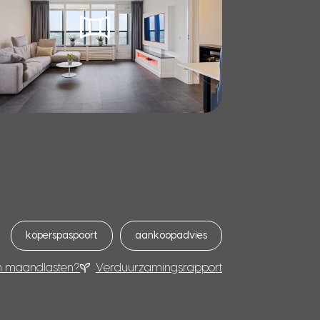
koperspaspoort
aankoopadvies
n maandlasten?
Verduurzamingsrapport