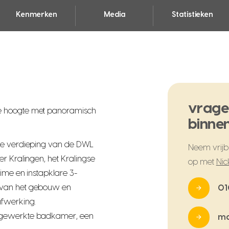
Kenmerken
Media
Statistieken
vrage
e hoogte met panoramisch
binnen
17e verdieping van de DWL
Neem vrijbl
r Kralingen, het Kralingse
op met
Nic
ime en instapklare 3-
 van het gebouw en
01
afwerking.
fgewerkte badkamer, een
ma