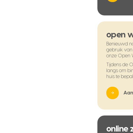
open 
Benieuwd na
gebruik van
onze Open 
Tijdens de
langs om bi
huis te bepal
Aan
online