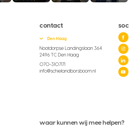
contact
soc
Den Haag
Nootdorpse Landingslaan 364
2496 TC Den Haag
070-3107171
info@schielandborsboom.nl
waar kunnen wij mee helpen?