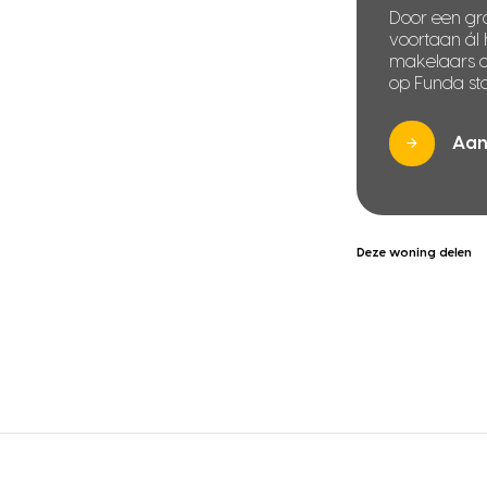
Door een gra
voortaan ál
makelaars di
op Funda sta
Aan
Deze woning delen