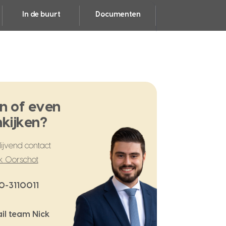
In de buurt
Documenten
n of even
kijken?
ijvend contact
k Oorschot
0-3110011
il team Nick