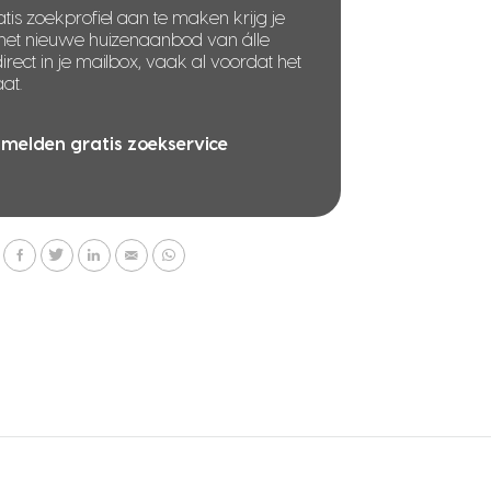
tis zoekprofiel aan te maken krijg je
 het nieuwe huizenaanbod van álle
rect in je mailbox, vaak al voordat het
at.
melden gratis zoekservice