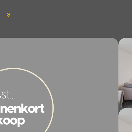
aanbod
verkopen
wonen
n
en