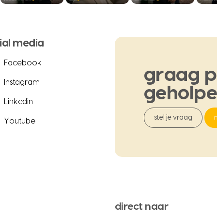
ial media
Facebook
graag
p
Instagram
geholp
Linkedin
stel je vraag
Youtube
direct naar