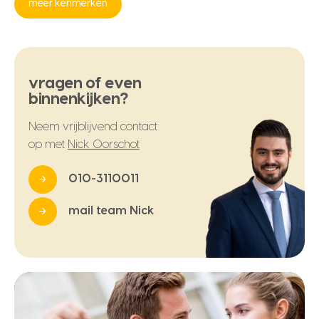
meer kenmerken
vragen of even
binnenkijken?
Neem vrijblijvend contact
op met
Nick Oorschot
010-3110011
mail team Nick