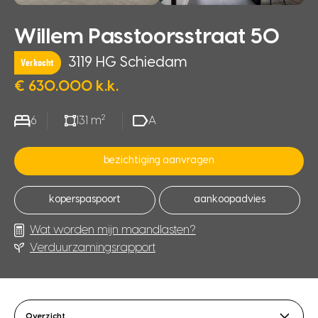
Willem Passtoorsstraat 50
3119 HG Schiedam
Verkocht
€ 630.000 k.k.
2
6
131 m
A
bezichtiging aanvragen
koperspaspoort
aankoopadvies
Wat worden mijn maandlasten?
Verduurzamingsrapport
Overzicht