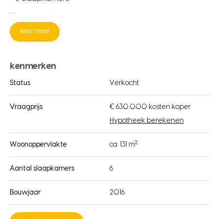
…
lees meer
kenmerken
Status
Verkocht
Vraagprijs
€ 630.000 kosten koper
Hypotheek berekenen
2
Woonoppervlakte
ca. 131 m
Aantal slaapkamers
6
Bouwjaar
2016