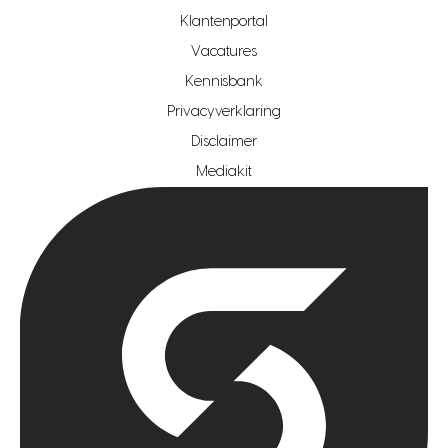
makelaar regio rotterdam
Klantenportal
makelaar regio zoetermeer
Vacatures
hypotheekshop regio den haag
Kennisbank
Privacyverklaring
hypotheekshop regio rotterdam
Disclaimer
hypotheekshop regio zoetermeer
Mediakit