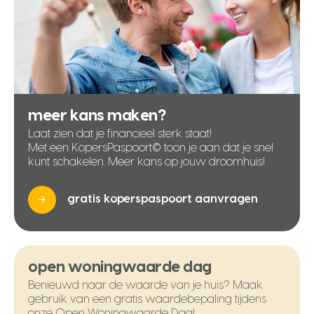
meer kans maken?
Laat zien dat je financieel sterk staat!
Met een KopersPaspoort© toon je aan dat je snel
kunt schakelen. Meer kans op jouw droomhuis!
gratis koperspaspoort aanvragen
open woningwaarde dag
Benieuwd naar de waarde van je huis? Maak
gebruik van een gratis waardebepaling tijdens
onze Open Woningwaarde Dag!