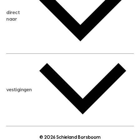
huis verkopen
direct
huis kopen
naar
huis verhuren
huis huren
huis taxeren
woningwaarde berekenen
aankoopadvies
hypotheek berekenen
verkoopadvies
maximale hypotheek berekenen
hypotheekadvies
vestigingen
hypotheek bespaarcheck
nieuwbouwprojecten
gratis zoekprofiel aanmaken
bouwkundigekeuring
open taxatie dag
energielabel
open woningwaarde dag
nutsvoorziening
makelaar regio den haag
© 2026 Schieland Borsboom