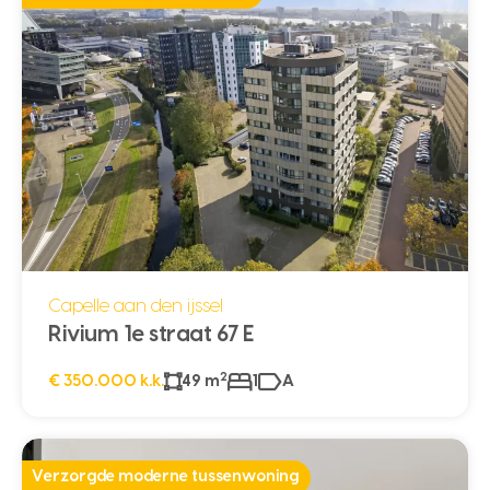
Capelle aan den ijssel
Rivium 1e straat 67 E
2
€ 350.000 k.k.
49 m
1
A
Verzorgde moderne tussenwoning