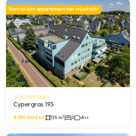
Riant en licht appartement met vrij uitzicht
's-gravenhage
Cypergras 193
2
€ 550.000 k.k.
125 m
2
A++