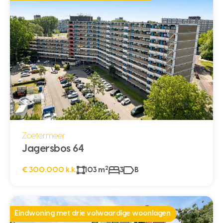
Zoetermeer
Jagersbos 64
2
€ 300.000 k.k.
103 m
3
B
Eindwoning met drie volwaardige woonlagen