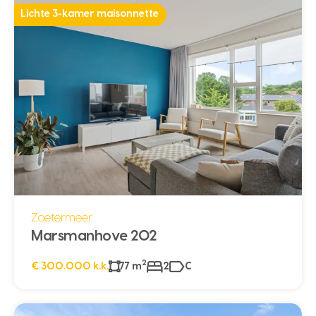
Lichte 3-kamer maisonnette
Zoetermeer
Marsmanhove 202
2
€ 300.000 k.k.
77 m
2
C