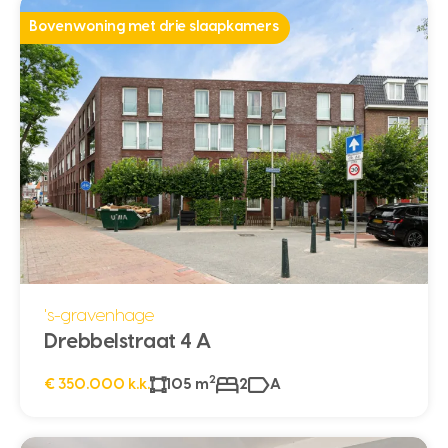
Bovenwoning met drie slaapkamers
's-gravenhage
Drebbelstraat 4 A
2
€ 350.000 k.k.
105 m
2
A