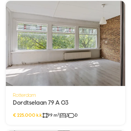
Rotterdam
Dordtselaan 79 A 03
2
€ 225.000 k.k.
99 m
3
D