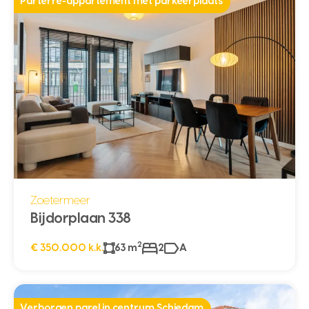
Parterre-appartement met parkeerplaats
Zoetermeer
Bijdorplaan 338
2
€ 350.000 k.k.
63 m
2
A
Verborgen parel in centrum Schiedam