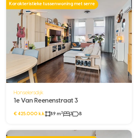
Karakteristieke tussenwoning met serre
Honselersdijk
1e Van Reenenstraat 3
2
€ 425.000 k.k.
89 m
3
B