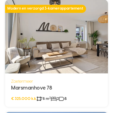
Modern en verzorgd 3-kamerappartement
Zoetermeer
Marsmanhove 78
2
€ 325.000 k.k.
78 m
2
B