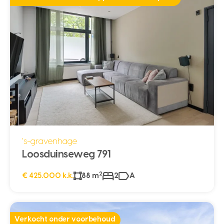
's-gravenhage
Loosduinseweg 791
2
€ 425.000 k.k.
88 m
2
A
Verkocht onder voorbehoud