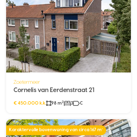
Zoetermeer
Cornelis van Eerdenstraat 21
2
€ 450.000 k.k.
98 m
3
C
Karaktervolle bovenwoning van circa 167 m²