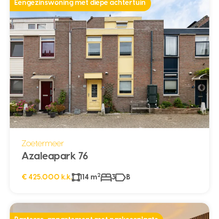
Eengezinswoning met diepe achtertuin
Zoetermeer
Azaleapark 76
2
€ 425.000 k.k.
114 m
3
B