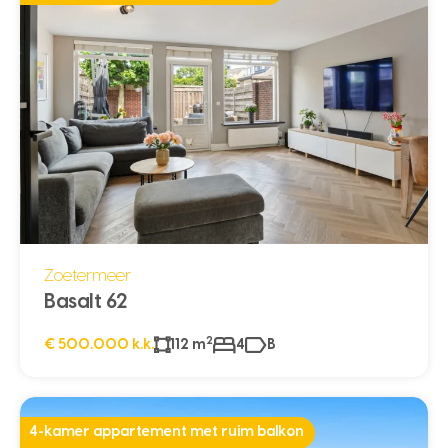
Zoetermeer
Basalt 62
2
€ 500.000 k.k.
112 m
4
B
4-kamer appartement met ruim balkon