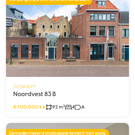
Schiedam
Noordvest 83 B
2
€ 700.000 k.k.
192 m
4
A
Gemoderniseerd stadsappartement met patio