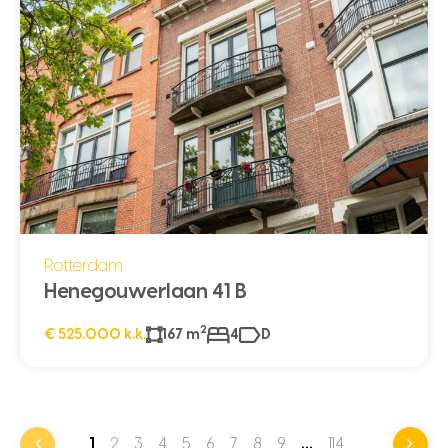
Rotterdam
Henegouwerlaan 41 B
2
€ 525.000 k.k.
167 m
4
D
1
2
3
4
5
6
7
8
9
…
114