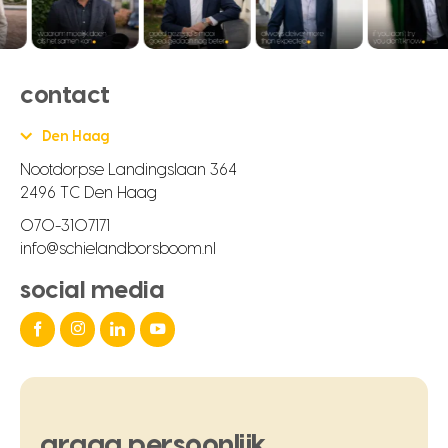
contact
Den Haag
Nootdorpse Landingslaan 364
2496 TC Den Haag
070-3107171
info@schielandborsboom.nl
social media
graag
persoonlijk