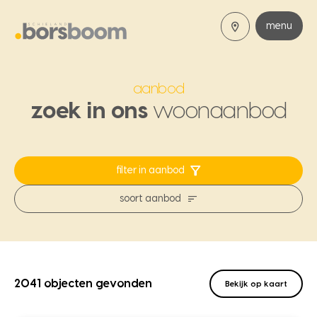
menu
aanbod
zoek in ons
woonaanbod
filter in aanbod
soort aanbod
2041 objecten gevonden
Bekijk op kaart