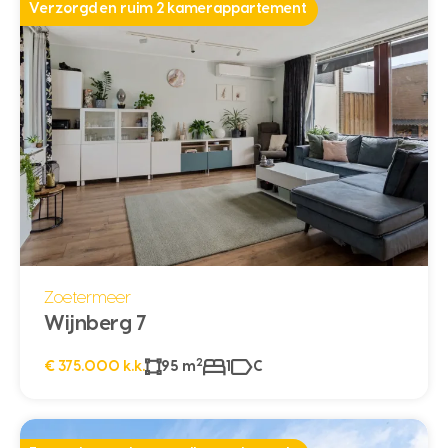
Verzorgd en ruim 2 kamerappartement
Zoetermeer
Wijnberg 7
2
€ 375.000 k.k.
95 m
1
C