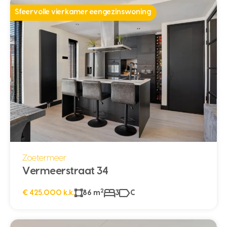
Sfeervolle vierkamer eengezinswoning
Zoetermeer
Vermeerstraat 34
2
€ 425.000 k.k.
86 m
3
C