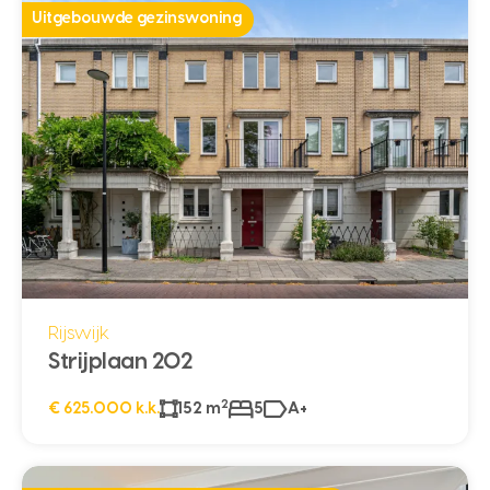
Uitgebouwde gezinswoning
Rijswijk
Strijplaan 202
2
€ 625.000 k.k.
152 m
5
A+