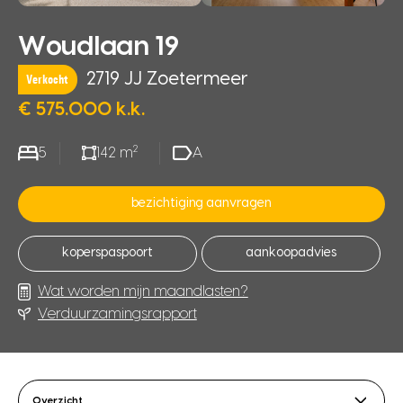
Woudlaan 19
2719 JJ Zoetermeer
Verkocht
€ 575.000 k.k.
2
5
142 m
A
bezichtiging aanvragen
koperspaspoort
aankoopadvies
Wat worden mijn maandlasten?
Verduurzamingsrapport
Overzicht