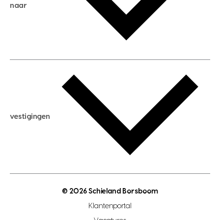
huis kopen
naar
huis verhuren
huis huren
huis taxeren
woningwaarde berekenen
aankoopadvies
hypotheek berekenen
verkoopadvies
maximale hypotheek berekenen
hypotheekadvies
vestigingen
hypotheek bespaarcheck
nieuwbouwprojecten
gratis zoekprofiel aanmaken
bouwkundigekeuring
open taxatie dag
energielabel
open woningwaarde dag
nutsvoorziening
makelaar regio den haag
© 2026 Schieland Borsboom
makelaar regio rotterdam
Klantenportal
makelaar regio zoetermeer