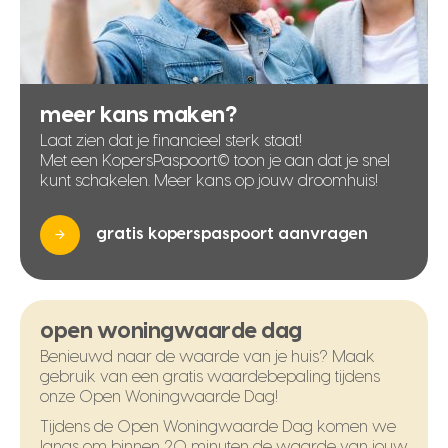
meer kans maken?
Laat zien dat je financieel sterk staat!
Met een KopersPaspoort© toon je aan dat je snel
kunt schakelen. Meer kans op jouw droomhuis!
gratis koperspaspoort aanvragen
open woningwaarde dag
Benieuwd naar de waarde van je huis? Maak
gebruik van een gratis waardebepaling tijdens
onze Open Woningwaarde Dag!
Tijdens de Open Woningwaarde Dag komen we
langs om binnen 20 minuten de waarde van jouw