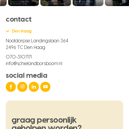
contact
Den Haag
Nootdorpse Landingslaan 364
2496 TC Den Haag
070-3107171
info@schielandborsboom.nl
social media
graag
persoonlijk
geholpen
worden?