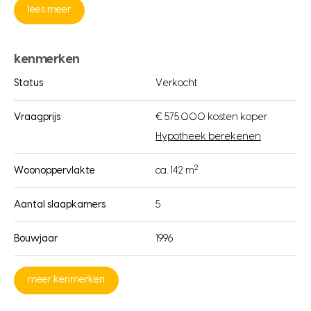
lees meer
kenmerken
Status
Verkocht
Vraagprijs
€ 575.000 kosten koper
Hypotheek berekenen
2
Woonoppervlakte
ca. 142 m
Aantal slaapkamers
5
Bouwjaar
1996
meer kenmerken