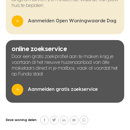
huis te bepalen.
Aanmelden Open Woningwaarde Dag
online zoekservice
Door een gratis zoekprofiel aan te maken krijg je
voortaan ál het nieuwe huizenaanbod van álle
makelaars direct in je mailbox, vaak al voordat het
op Funda staat.
Aanmelden gratis zoekservice
Deze woning delen