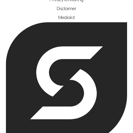
Privacyverklaring
hypotheekshop regio rotterdam
Disclaimer
hypotheekshop regio zoetermeer
Mediakit