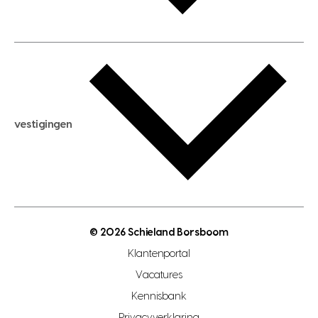
huis huren
huis taxeren
woningwaarde berekenen
aankoopadvies
hypotheek berekenen
verkoopadvies
maximale hypotheek berekenen
hypotheekadvies
vestigingen
hypotheek bespaarcheck
nieuwbouwprojecten
gratis zoekprofiel aanmaken
bouwkundigekeuring
open taxatie dag
energielabel
open woningwaarde dag
nutsvoorziening
makelaar regio den haag
© 2026 Schieland Borsboom
makelaar regio rotterdam
Klantenportal
makelaar regio zoetermeer
Vacatures
hypotheekshop regio den haag
Kennisbank