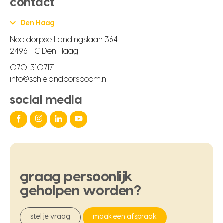
contact
Den Haag
Nootdorpse Landingslaan 364
2496 TC Den Haag
070-3107171
info@schielandborsboom.nl
social media
graag
persoonlijk
geholpen
worden?
stel je vraag
maak een afspraak