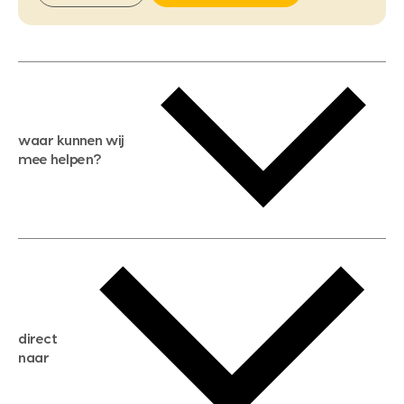
waar kunnen wij
mee helpen?
gratis waardebepaling
gratis zoekservice
huis verkopen
direct
huis kopen
naar
huis verhuren