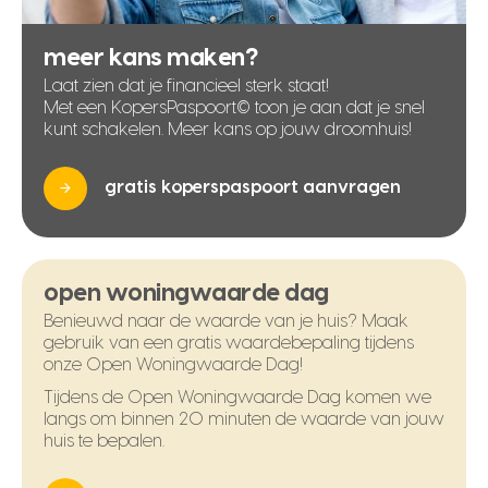
meer kans maken?
Laat zien dat je financieel sterk staat!
Met een KopersPaspoort© toon je aan dat je snel
kunt schakelen. Meer kans op jouw droomhuis!
gratis koperspaspoort aanvragen
open woningwaarde dag
Benieuwd naar de waarde van je huis? Maak
gebruik van een gratis waardebepaling tijdens
onze Open Woningwaarde Dag!
Tijdens de Open Woningwaarde Dag komen we
langs om binnen 20 minuten de waarde van jouw
huis te bepalen.