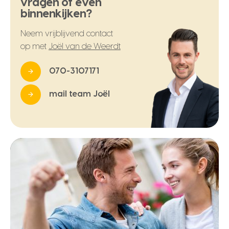
vragen of even
binnenkijken?
Neem vrijblijvend contact
op met
Joël van de Weerdt
070-3107171
mail team Joël