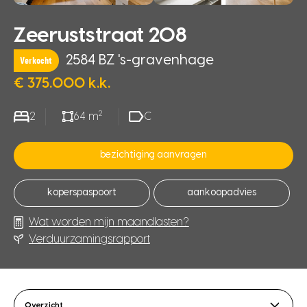
Zeeruststraat 208
2584 BZ 's-gravenhage
Verkocht
€ 375.000 k.k.
2
2
64 m
C
bezichtiging aanvragen
koperspaspoort
aankoopadvies
Wat worden mijn maandlasten?
Verduurzamingsrapport
Overzicht