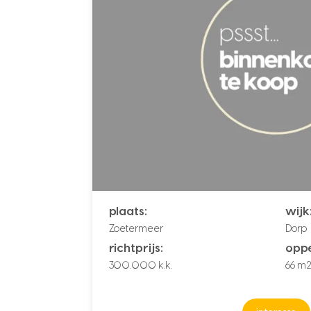
plaats:
wijk
Zoetermeer
Dorp
richtprijs:
oppe
300.000 k.k.
66 m