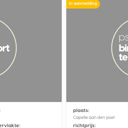
In aanmelding
:
plaats:
Capelle aan den ijssel
rvlakte:
richtprijs: