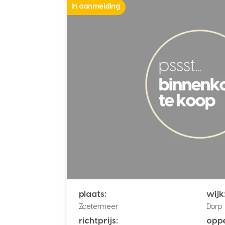
In aanmelding
plaats:
wijk
Zoetermeer
Dorp
richtprijs:
oppe