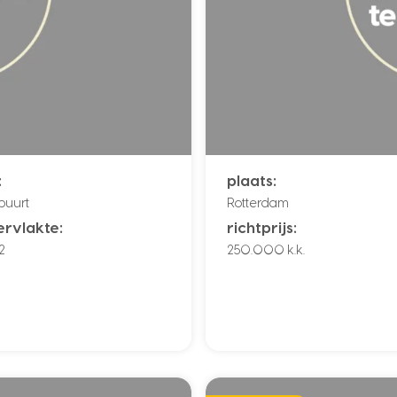
:
plaats:
buurt
Rotterdam
rvlakte:
richtprijs:
2
250.000 k.k.