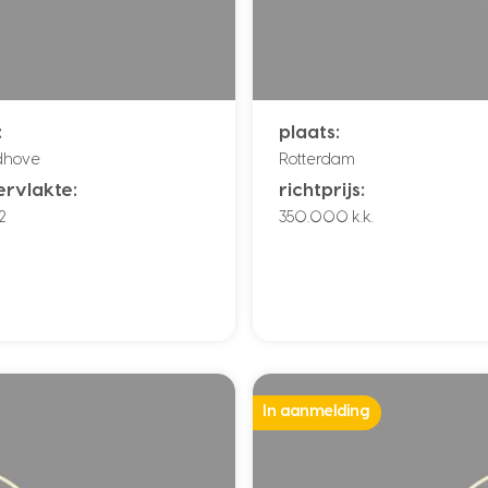
:
plaats:
dhove
Rotterdam
rvlakte:
richtprijs:
2
350.000 k.k.
In aanmelding