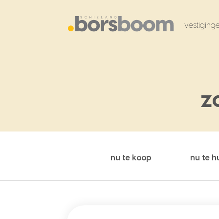
vestiging
z
nu te koop
nu te h