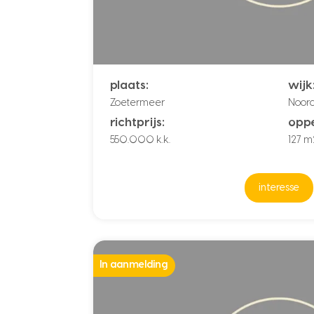
plaats:
wijk
Zoetermeer
Noor
richtprijs:
oppe
550.000 k.k.
127 m
interesse
In aanmelding