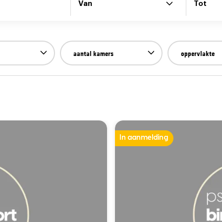
Van
Tot
aantal kamers
oppervlakte
In aanmelding