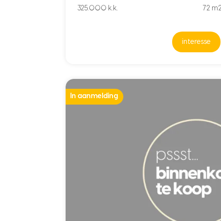
325.000 k.k.
72 m
interesse
In aanmelding