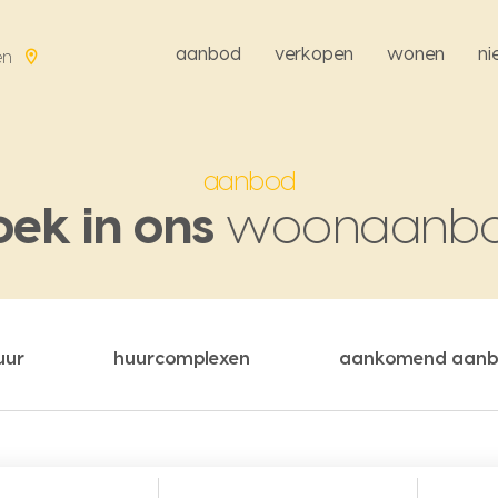
aanbod
verkopen
wonen
n
en
aanbod
oek in ons
woonaanb
uur
huurcomplexen
aankomend aan