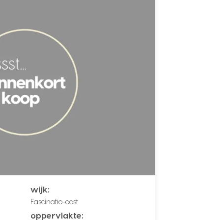
wijk:
Fascinatio-oost
oppervlakte: