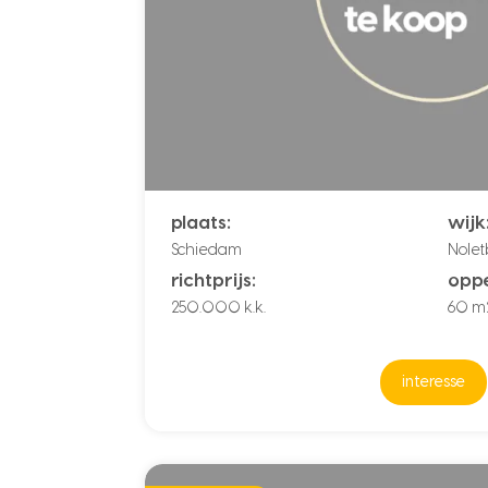
plaats:
wijk
Schiedam
Nolet
richtprijs:
oppe
250.000 k.k.
60 m
interesse