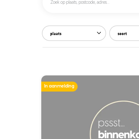
plaats
soort
In aanmelding