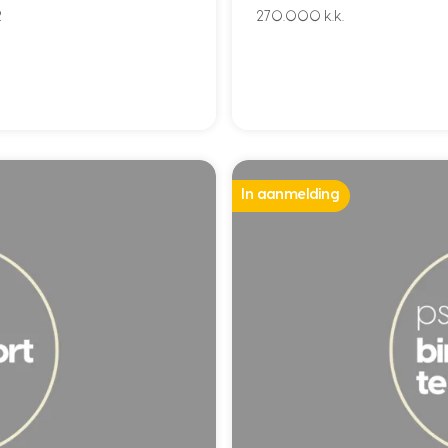
2
270.000 k.k.
In aanmelding