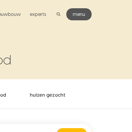
ieuwbouw
experts
menu
od
bod
huizen gezocht