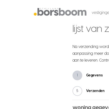
vestiging
lijst van
Na verzending wordt
aanpassing meer doo
aan te leveren. Cont
1
Gegevens
5
Verzenden
woning gegev