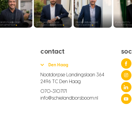
contact
soc
Den Haag
Nootdorpse Landingslaan 364
2496 TC Den Haag
070-3107171
info@schielandborsboom.nl