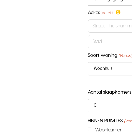
Adres
(Vereist)
Straat
+
Stad
huisnummer
Soort woning
(Vereist
Aantal slaapkamers
BINNEN RUIMTES
(Vere
Woonkamer