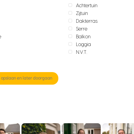
Achtertuin
Zijtuin
Dakterras
Serre
e
Balkon
Loggia
N.V.T.
opslaan en later doorgaan