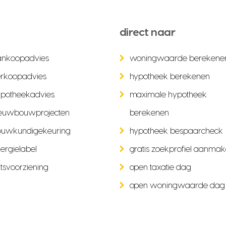
direct naar
ankoopadvies
woningwaarde berekene
rkoopadvies
hypotheek berekenen
potheekadvies
maximale hypotheek
euwbouwprojecten
berekenen
ouwkundigekeuring
hypotheek bespaarcheck
ergielabel
gratis zoekprofiel aanma
tsvoorziening
open taxatie dag
open woningwaarde dag