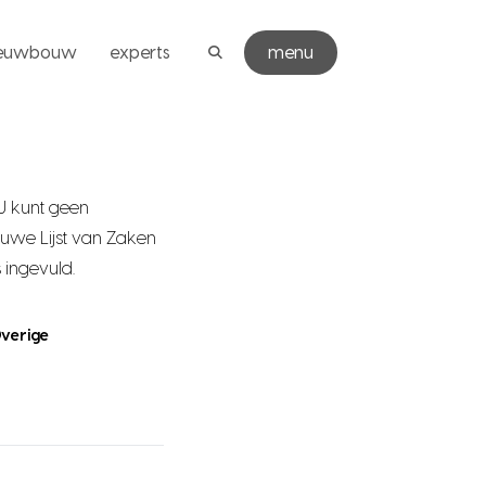
ieuwbouw
experts
menu
U kunt geen
uwe Lijst van Zaken
 ingevuld.
verige