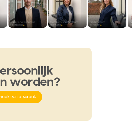
ersoonlijk
en
worden?
maak een afspraak