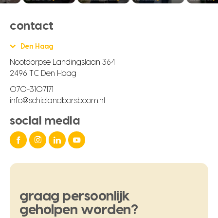
contact
Den Haag
Nootdorpse Landingslaan 364
2496 TC Den Haag
070-3107171
info@schielandborsboom.nl
social media
graag
persoonlijk
geholpen
worden?